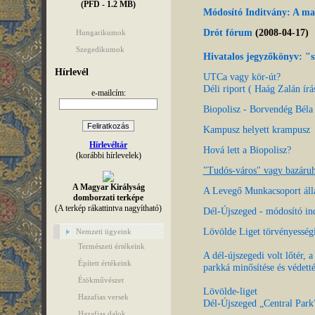
(PFD - 1.2 MB)
Módosító Inditvány: A mag
Drót fórum
(2008-04-17)
Hungarikumok
Szegedikumok
Hivatalos jegyzőkönyv: "s
Hírlevél
UTCa vagy kör-út?
Déli riport ( Haág Zalán írá
e-mailcím:
Biopolisz - Borvendég Béla 
Kampusz helyett krampusz
Hírlevéltár
Hová lett a Biopolisz?
(korábbi hírlevelek)
"Tudós-város" vagy bazáru
A Magyar Királyság
A Levegő Munkacsoport áll
domborzati terképe
(A terkép rákattintva nagyítható)
Dél-Újszeged - módosító in
Lövölde Liget törvényességi
Nemzeti ügyeink
Természeti értékeink
A dél-újszegedi volt lőtér,
Épített értékeink
parkká minősítése és védetté
Étökművészet
Lövölde-liget
Hazafias versek
Dél-Újszeged „Central Park
Hazafias dalok