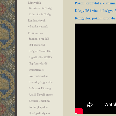
Látnivalók
Pokoli toronytól a kismama
Természeti örökség
Közgyűlési vita: költségvet
Kulturális örökség
Közgyűlés: pokoli toronyba
Rendezvények
Városrész fejlesztés
Értékvesztés
Szögedi öreg híd
Dél-Újszeged
Szögedi Vasúti Híd
Ligetfürdő (SZÚE)
Napfonnyfürdő
Intézmények
Gyermekkórház
Szent-Györgyi-villa
Faúsztató Társaság
Árpád Nevelőotthon
Bertalan emlékmű
Barlangkápolna
Újszögedi Vigadó