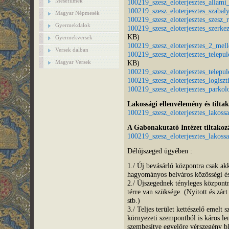
Mesefilmek
100219_szesz_eloterjesztes_allami
100219_szesz_eloterjesztes_szabal
Magyar Népmesék
100219_szesz_eloterjesztes_szesz_r
Gyermekdalok
100219_szesz_eloterjesztes_szerkez
KB)
Gyermekversek
100219_szesz_eloterjesztes_2_mell
Versek dalban
100219_szesz_eloterjesztes_telepul
Magyar Versek
KB)
100219_szesz_eloterjesztes_telepule
100219_szesz_eloterjesztes_logiszt
100219_szesz_eloterjesztes_parkol
Lakossági ellenvélemény és tilta
100219_szesz_eloterjesztes_lakossa
A Gabonakutató Intézet tiltakoz
100219_szesz_eloterjesztes_lakossa
Délújszeged ügyében :
1./ Új bevásárló központra csak ak
hagyományos belváros közösségi és
2./ Újszegednek tényleges központr
térre van szüksége. (Nyitott és zárt
stb.)
3./ Teljes terület kettészelő emelt 
környezeti szempontból is káros len
szembesítve egyelőre vérszegény bl