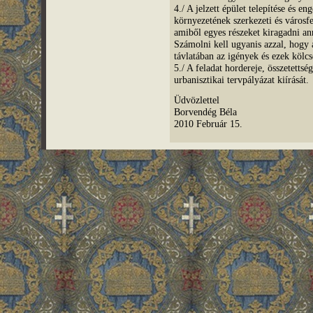
4./ A jelzett épület telepítése és en
környezetének szerkezeti és városfe
amiből egyes részeket kiragadni ann
Számolni kell ugyanis azzal, hogy
távlatában az igények és ezek kölcs
5./ A feladat hordereje, összetettsé
urbanisztikai tervpályázat kiírását.
Üdvözlettel
Borvendég Béla
2010 Február 15.