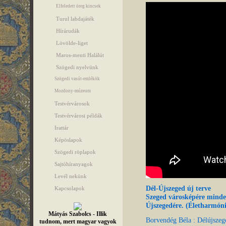
Elfeledett öreg kincsek
Turul labdajáték
Hírárudák
Lövölde-liget
Maros-menti Halálút
Szögedi nyelvünk
Szögedi vasút-emlékök
Mozdony-múzeum
Testvérvárosok
Testvérvárosi példák
Irattár
Képöslapok
Szögedi röplapok
Sajtóhíranyagok
Levél nekünk
Dél-Újszeged új terve
Kapcsolapok
Szeged városképére minde
Újszegedére. (Életharmóni
Mátyás Szabolcs - Illik
Borvendég Béla : Délújsze
tudnom, mert magyar vagyok