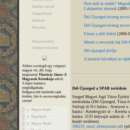
Nem kell az emlék? Megszűn
Hazafias Operák
Lakóparkot akarnak
(2005-1
Csüggedőknek
Dél-Újszeged téveteg tervei
Kitekintő
Dél-Újszeged téveteg tervei-
Panoráma
Fórum a déli hídról
(2006-0
Magyargyalázat
Minek is nevezzük hát Dél-Ú
Elhallgatott népírtások
Dél-újszeged jövője
A témáról bővebben itt táj
Akiben csordogál egy csöppnyi
magyar vér, illő, hogy
megismerje
Thuróczy János: A
Magyarok Krónikája
művét.
A képre kattintva
meghallgathatja.
Dél-Újszeged a SPAR terítékén
Hallgassa hát mindenki saját
értelme, hite és azonosságtudata
Szeged Megyei Jogú Város Építési S
szerint!
módosítása (Dél-Újszeged, Tisza-fo
Szőregi út D-i határa - Aranyosi u. 
Magyar Regék
határa - Kendergyári út – Kertész 
határa- 2135 helyrajzi számú út - F
Regefilmek
bezárt területen)
Magyar Mesék
100219_szesz_eloterjesztes.pdf
(pd