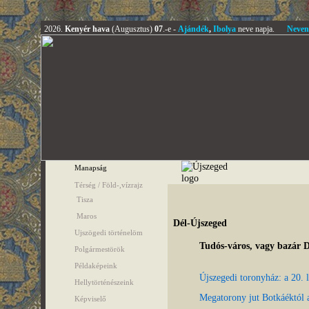
2026.
Kenyér hava
(Augusztus)
07
.-e -
Ajándék
,
Ibolya
neve napja.
Neven
Manapság
Térség / Föld-,vízrajz
Tisza
Maros
Dél-Újszeged
Ujszögedi történelöm
Tudós-város, vagy bazár 
Polgármestörök
Példaképeink
Újszegedi toronyház: a 20. 
Hellytörténészeink
Megatorony jut Botkáéktól 
Képviselő