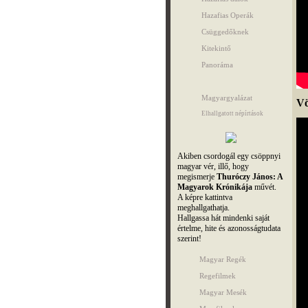
Hazafias Operák
Csüggedőknek
Kitekintő
Panoráma
Magyargyalázat
Vö
Elhallgatott népírtások
Akiben csordogál egy csöppnyi
magyar vér, illő, hogy
megismerje
Thuróczy János: A
Magyarok Krónikája
művét.
A képre kattintva
meghallgathatja.
Hallgassa hát mindenki saját
értelme, hite és azonosságtudata
szerint!
Magyar Regék
Regefilmek
Magyar Mesék