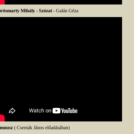
rösmarty Mihály - Szózat
- Galán Géza
mnusz
( Csernák János előadásában)