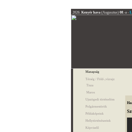
2026.
Kenyér hava
(Augusztus)
08
.-a -
L
Manapság
Térség / Föld-,vízrajz
Tisza
Maros
Ujszögedi történelöm
Haz
Polgármestörök
Sz
Példaképeink
Hellytörténészeink
Képviselő