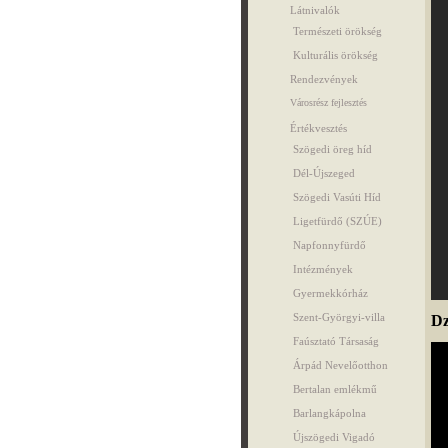
Látnivalók
Természeti örökség
Kulturális örökség
Rendezvények
Városrész fejlesztés
Értékvesztés
Szögedi öreg híd
Dél-Újszeged
Szögedi Vasúti Híd
Ligetfürdő (SZÚE)
Napfonnyfürdő
Intézmények
Gyermekkórház
Szent-Györgyi-villa
Dz
Faúsztató Társaság
Árpád Nevelőotthon
Bertalan emlékmű
Barlangkápolna
Újszögedi Vigadó