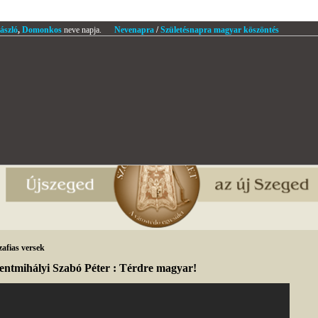
ászló
,
Domonkos
neve napja.
Nevenapra
/
Születésnapra magyar köszöntés
afias versek
entmihályi Szabó Péter : Térdre magyar!