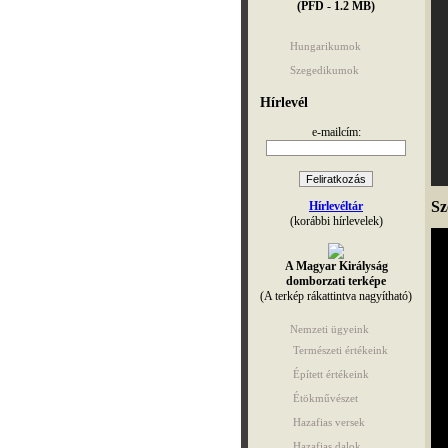
(PFD - 1.2 MB)
Hungarikumok
Szegedikumok
Hírlevél
e-mailcím:
Sz
Hírlevéltár
(korábbi hírlevelek)
A Magyar Királyság
domborzati terképe
(A terkép rákattintva nagyítható)
Nemzeti ügyeink
Természeti értékeink
Épített értékeink
Étökművészet
Hazafias versek
Hazafias dalok