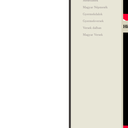
Mesefilmek
Magyar Népmesék
Gyermekdalok
Gyermekversek
Hi
Versek dalban
Magyar Versek