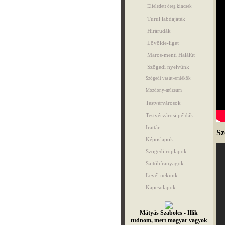
Elfeledett öreg kincsek
Turul labdajáték
Hírárudák
Lövölde-liget
Maros-menti Halálút
Szögedi nyelvünk
Szögedi vasút-emlékök
Mozdony-múzeum
Testvérvárosok
Testvérvárosi példák
Irattár
Sz
Képöslapok
Szögedi röplapok
Sajtóhíranyagok
Levél nekünk
Kapcsolapok
Mátyás Szabolcs - Illik
tudnom, mert magyar vagyok