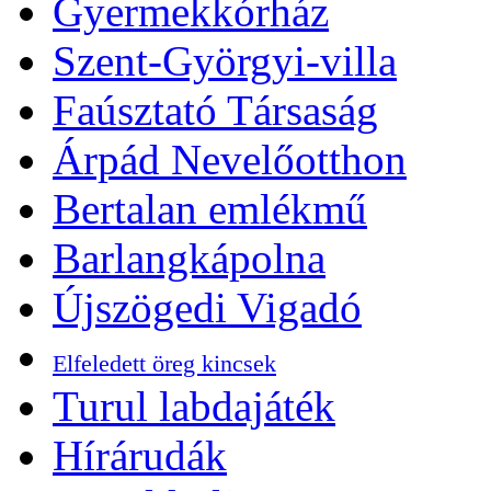
Gyermekkórház
Szent-Györgyi-villa
Faúsztató Társaság
Árpád Nevelőotthon
Bertalan emlékmű
Barlangkápolna
Újszögedi Vigadó
Elfeledett öreg kincsek
Turul labdajáték
Hírárudák