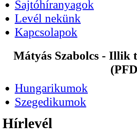
Sajtóhíranyagok
Levél nekünk
Kapcsolapok
Mátyás Szabolcs - Illi
(PFD
Hungarikumok
Szegedikumok
Hírlevél