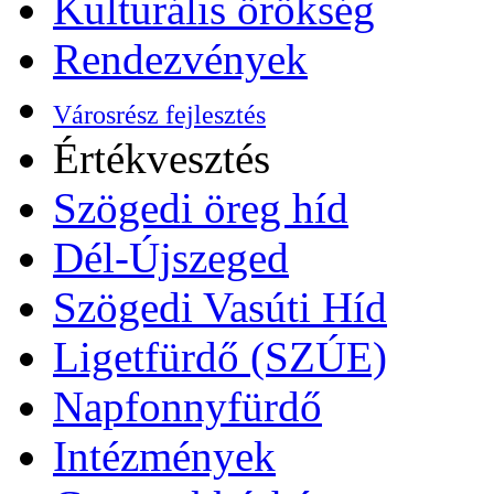
Kulturális örökség
Rendezvények
Városrész fejlesztés
Értékvesztés
Szögedi öreg híd
Dél-Újszeged
Szögedi Vasúti Híd
Ligetfürdő (SZÚE)
Napfonnyfürdő
Intézmények