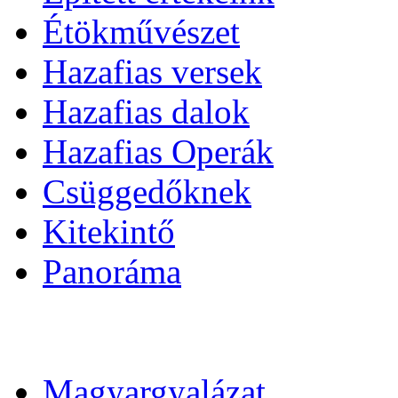
Étökművészet
Hazafias versek
Hazafias dalok
Hazafias Operák
Csüggedőknek
Kitekintő
Panoráma
Magyargyalázat