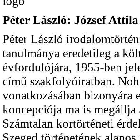
Péter László: József Attil
Péter László irodalomtörté
tanulmánya eredetileg a köl
évfordulójára, 1955-ben je
című szakfolyóiratban. Noha
vonatkozásában bizonyára el
koncepciója ma is megállja 
Számtalan kortörténeti érde
Szeged történetének alapos 