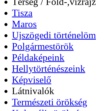
Térség / Föld-,vízrajz
Tisza
Maros
Ujszögedi történelöm
Polgármestörök
Példaképeink
Hellytörténészeink
Képviselő
Látnivalók
Természeti örökség