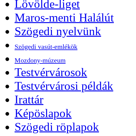
Lövölde-liget
Maros-menti Halálút
Szögedi nyelvünk
Szögedi vasút-emlékök
Mozdony-múzeum
Testvérvárosok
Testvérvárosi példák
Irattár
Képöslapok
Szögedi röplapok