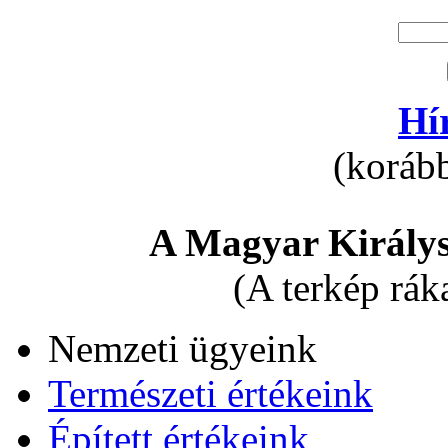
Hí
(korább
A Magyar Királys
(A terkép rák
Nemzeti ügyeink
Természeti értékeink
Épített értékeink