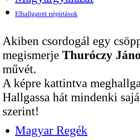
Elhallgatott népírtások
Akiben csordogál egy csöpp
megismerje
Thuróczy Jáno
művét.
A képre kattintva meghallga
Hallgassa hát mindenki sajá
szerint!
Magyar Regék