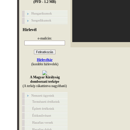
(PFD - 1.2 MB)
Hungarikumok
Szegedikumok
Hírlevél
e-mailcím:
Hírlevéltár
(korábbi hírlevelek)
A Magyar Királyság
domborzati terképe
(A terkép rákattintva nagyítható)
Nemzeti ügyeink
Természeti értékeink
Épített értékeink
Étökművészet
Hazafias versek
Hazafias dalok