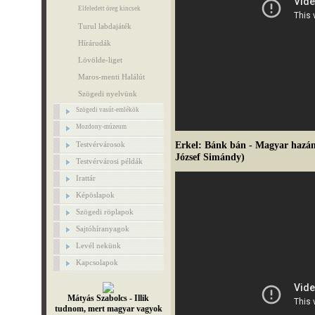
Elfeledett öreg kincsek
Turul labdajáték
Hírárudák
Lövölde-liget
Maros-menti Halálút
Szögedi nyelvünk
Szögedi vasút-emlékök
Mozdony-múzeum
Erkel: Bánk bán - Magyar hazám
Testvérvárosok
József Simándy)
Testvérvárosi példák
Irattár
Képöslapok
Szögedi röplapok
Sajtóhíranyagok
Levél nekünk
Kapcsolapok
Mátyás Szabolcs - Illik
tudnom, mert magyar vagyok