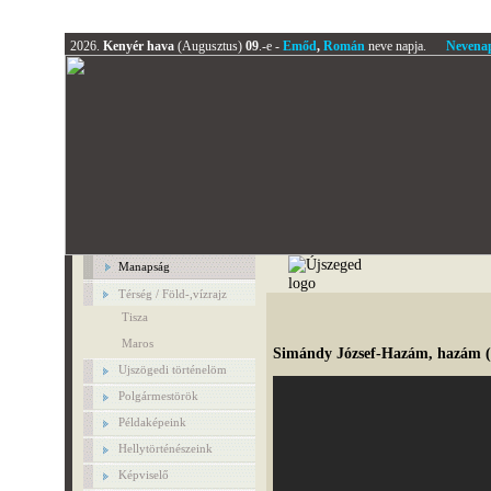
2026.
Kenyér hava
(Augusztus)
09
.-e -
Emőd
,
Román
neve napja.
Nevena
Manapság
Térség / Föld-,vízrajz
Tisza
Maros
Simándy József-Hazám, hazám 
Ujszögedi történelöm
Polgármestörök
Példaképeink
Hellytörténészeink
Képviselő