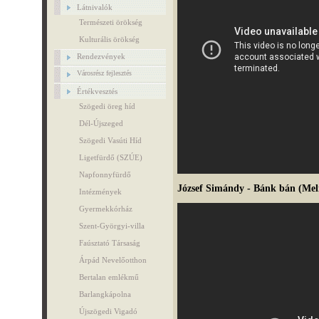
Látnivalók
Természeti örökség
Kulturális örökség
Rendezvények
Városrész fejlesztés
Értékvesztés
Szögedi öreg híd
Dél-Újszeged
Szögedi Vasúti Híd
Ligetfürdő (SZÚE)
Napfonnyfürdő
József Simándy - Bánk bán (Melin
Intézmények
Gyermekkórház
Szent-Györgyi-villa
Faúsztató Társaság
Árpád Nevelőotthon
Bertalan emlékmű
Barlangkápolna
Újszögedi Vigadó