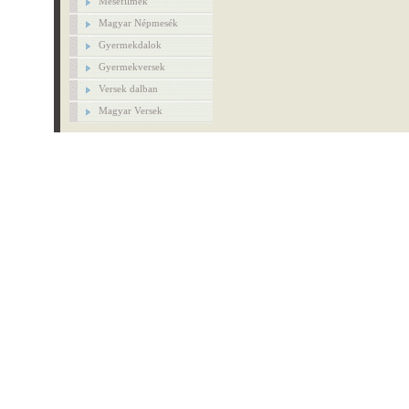
Mesefilmek
Magyar Népmesék
Gyermekdalok
Gyermekversek
Versek dalban
Magyar Versek