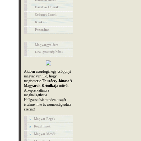
Hazafias Operák
Csüggedőknek
Kitekintő
Panoráma
Magyargyalázat
Elhallgatott népírtások
Akiben csordogál egy csöppnyi
magyar vér, illő, hogy
megismerje
Thuróczy János: A
Magyarok Krónikája
művét.
A képre kattintva
meghallgathatja.
Hallgassa hát mindenki saját
értelme, hite és azonosságtudata
szerint!
Magyar Regék
Regefilmek
Magyar Mesék