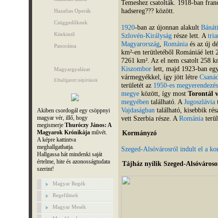
Temeshez csatolták. 1918-ban franc
hadsereg??? között.
Hazafias Operák
Csüggedőknek
1920
-ban az újonnan alakult
Bánát
Kitekintő
Szlovén-Királyság
része lett. A
tri
Magyarország
,
Románia
és az új d
Panoráma
km²-en terütletéből Romániáé lett 
7261 km². Az el nem csatolt 258 k
Kiszombor
lett, majd 1923-ban egy
Magyargyalázat
vármegyékkel, így jött létre
Csanád
Elhallgatott népírtások
területét az
1950-es megyerendezés
megye
között, így most
Torontál 
megyében
található. A
Jugoszlávia
t
Vajdaságban
található, kisebbik ré
Akiben csordogál egy csöppnyi
vett Szerbia része. A
Románia
terül
magyar vér, illő, hogy
megismerje
Thuróczy János: A
Magyarok Krónikája
művét.
Kormányzó
A képre kattintva
meghallgathatja.
Szeged-Alsóvárosról indult el a k
Hallgassa hát mindenki saját
értelme, hite és azonosságtudata
Tájház nyílik Szeged-Alsóváros
szerint!
Magyar Regék
Regefilmek
Magyar Mesék