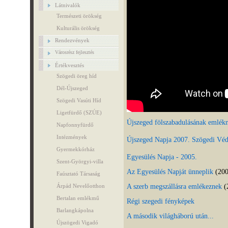
Látnivalók
Természeti örökség
Kulturális örökség
Rendezvények
Városrész fejlesztés
Értékvesztés
Szögedi öreg híd
Dél-Újszeged
Szögedi Vasúti Híd
Ligetfürdő (SZÚE)
Újszeged fölszabadulásának emlék
Napfonnyfürdő
Intézmények
Újszeged Napja 2007. Szögedi Véd
Gyermekkórház
Egyesülés Napja - 2005.
Szent-Györgyi-villa
Az Egyesülés Napját ünneplik
(200
Faúsztató Társaság
A szerb megszállásra emlékeznek
(
Árpád Nevelőotthon
Bertalan emlékmű
Régi szegedi fényképek
Barlangkápolna
A második világháború után...
Újszögedi Vigadó