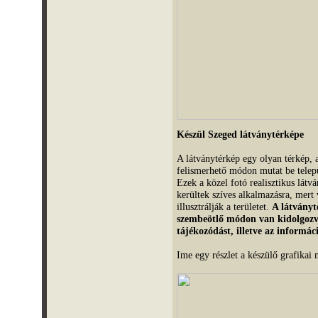
K
észül Szeged látványtérképe
A látványtérkép egy olyan térkép, 
felismerhető módon mutat be telepü
Ezek a közel fotó realisztikus látv
kerültek szíves alkalmazásra, mert 
illusztrálják a területet.
A látványt
szembeötlő módon van kidolgozva l
tájékozódást, illetve az informác
Ime egy részlet a készülő grafikai 