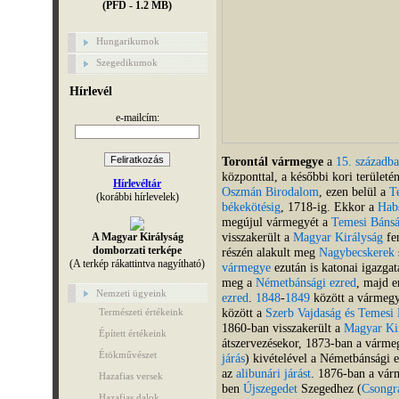
(PFD - 1.2 MB)
Hungarikumok
Szegedikumok
Hírlevél
e-mailcím:
Torontál vármegye
a
15. századb
központtal, a későbbi kori terület
Hírlevéltár
Oszmán Birodalom
, ezen belül a
T
(korábbi hírlevelek)
békekötésig
, 1718-ig. Ekkor a
Hab
megújul vármegyét a
Temesi Báns
visszakerült a
Magyar Királyság
fen
A Magyar Királyság
domborzati terképe
részén alakult meg
Nagybecskerek
(A terkép rákattintva nagyítható)
vármegye
ezután is katonai igazgat
meg a
Németbánsági ezred
, majd e
Nemzeti ügyeink
ezred
.
1848
-
1849
között a vármeg
között a
Szerb Vajdaság és Temesi
Természeti értékeink
1860-ban visszakerült a
Magyar Ki
Épített értékeink
átszervezésekor, 1873-ban a várme
Étökművészet
járás
) kivételével a Németbánsági e
az
alibunári járást
. 1876-ban a vár
Hazafias versek
ben
Újszegedet
Szegedhez (
Csongr
Hazafias dalok