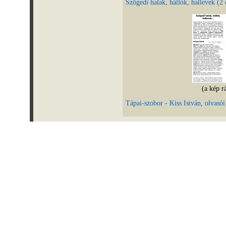
Szögedi halak, hállók, hallevek (2
(a kép r
Tápai-szobor - Kiss István, olvasói