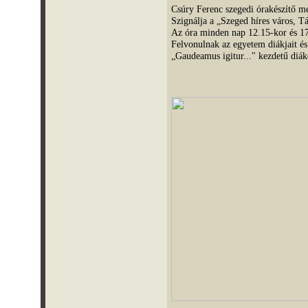
Csúry Ferenc szegedi órakészítő me
Szignálja a „Szeged híres város, Tá
Az óra minden nap 12.15-kor és 17.
Felvonulnak az egyetem diákjait és
„Gaudeamus igitur..." kezdetű diák