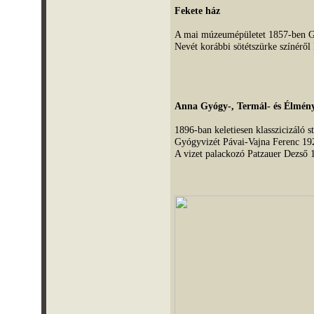
Fekete ház
A mai múzeumépületet 1857-ben Ger
Nevét korábbi sötétszürke színéről 
Anna Gyógy-, Termál- és Élmén
1896-ban keletiesen klasszicizáló s
Gyógyvizét Pávai-Vajna Ferenc 192
A vizet palackozó Patzauer Dezső 1