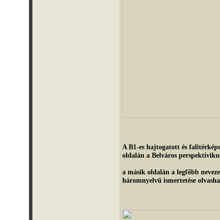
A B1-es hajtogatott és falitérké
oldalán a Belváros perspektiviku
a másik oldalán a legfőbb nevezet
háromnyelvű ismertetése olvashat