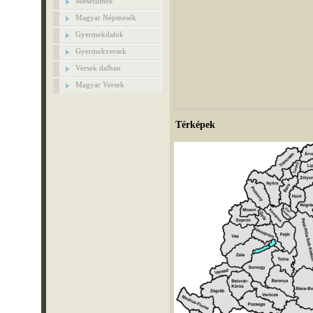
Mesefilmek
Magyar Népmesék
Gyermekdalok
Gyermekversek
Versek dalban
Magyar Versek
Térképek