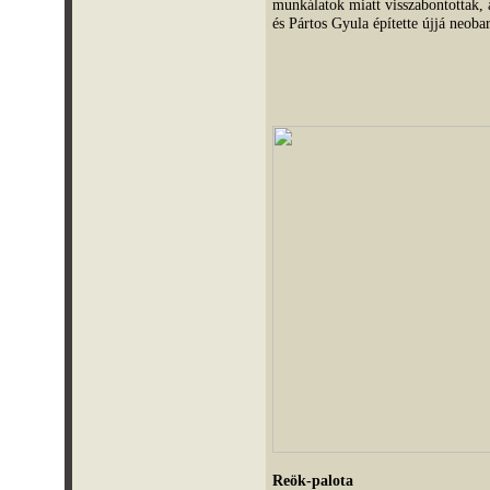
munkálatok miatt visszabontottak
és Pártos Gyula építette újjá neoba
Reök-palota