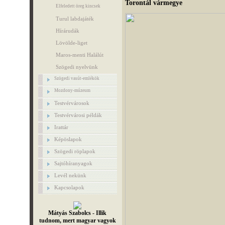
Torontál vármegye
Elfeledett öreg kincsek
Turul labdajáték
Hírárudák
Lövölde-liget
Maros-menti Halálút
Szögedi nyelvünk
Szögedi vasút-emlékök
Mozdony-múzeum
Testvérvárosok
Testvérvárosi példák
Irattár
Képöslapok
Szögedi röplapok
Sajtóhíranyagok
Levél nekünk
Kapcsolapok
Mátyás Szabolcs - Illik
tudnom, mert magyar vagyok