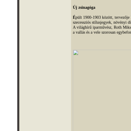
Új zsinagóga
É
pült 1900-1903 között, tervezője
szecessziós stílusjegyek, növényi d
A világhírű iparművész, Roth Miks
a vallás és a vele szorosan egybefo