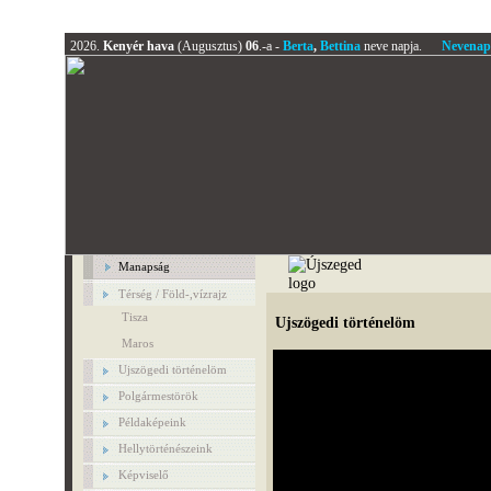
2026.
Kenyér hava
(Augusztus)
06
.-a -
Berta
,
Bettina
neve napja.
Nevenap
Manapság
Térség / Föld-,vízrajz
Tisza
Ujszögedi történelöm
Maros
Ujszögedi történelöm
Polgármestörök
Példaképeink
Hellytörténészeink
Képviselő