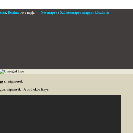
erta
,
Bettina
neve napja.
Nevenapra
/
Születésnapra magyar köszöntés
gyar népmesék
yar népmesék - A bíró okos lánya