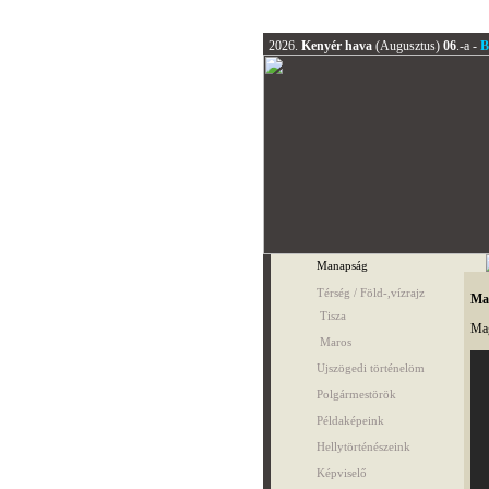
2026.
Kenyér hava
(Augusztus)
06
.-a -
B
Manapság
Térség / Föld-,vízrajz
Ma
Tisza
Mag
Maros
Ujszögedi történelöm
Polgármestörök
Példaképeink
Hellytörténészeink
Képviselő