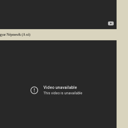
yar Népmesék (A só)