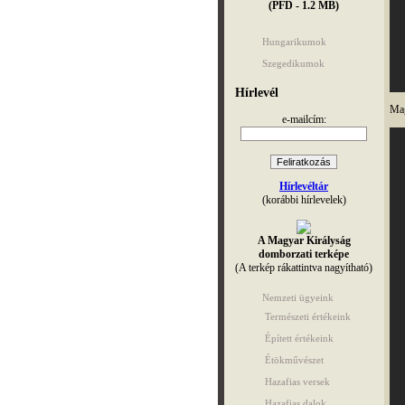
(PFD - 1.2 MB)
Hungarikumok
Szegedikumok
Hírlevél
Mag
e-mailcím:
Hírlevéltár
(korábbi hírlevelek)
A Magyar Királyság
domborzati terképe
(A terkép rákattintva nagyítható)
Nemzeti ügyeink
Természeti értékeink
Épített értékeink
Étökművészet
Hazafias versek
Hazafias dalok