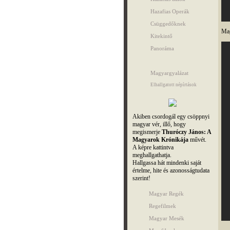
Hazafias Operák
Csüggedőknek
Mag
Kitekintő
Panoráma
Magyargyalázat
Elhallgatott népírtások
Akiben csordogál egy csöppnyi
magyar vér, illő, hogy
megismerje
Thuróczy János: A
Magyarok Krónikája
művét.
A képre kattintva
meghallgathatja.
Hallgassa hát mindenki saját
értelme, hite és azonosságtudata
szerint!
Magyar Regék
Regefilmek
Magyar Mesék