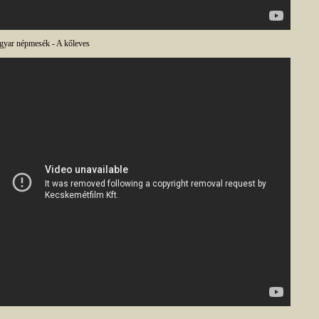
yar népmesék - A kőleves