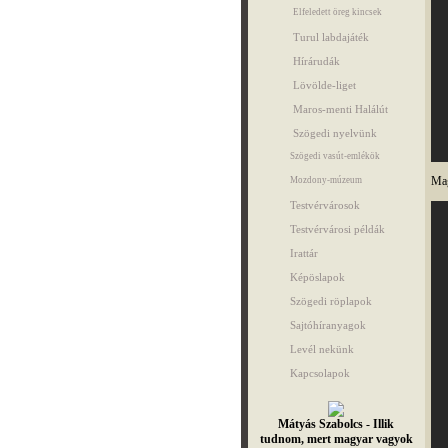
Elfeledett öreg kincsek
Turul labdajáték
Hírárudák
Lövölde-liget
Maros-menti Halálút
Szögedi nyelvünk
Szögedi vasút-emlékök
Mag
Mozdony-múzeum
Testvérvárosok
Testvérvárosi példák
Irattár
Képöslapok
Szögedi röplapok
Sajtóhíranyagok
Levél nekünk
Kapcsolapok
Mátyás Szabolcs - Illik
tudnom, mert magyar vagyok