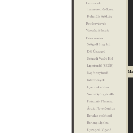
Látnivalók
Természeti örökség
Kulturális örökség
Rendezvények
Városrész fejlesztés
Értékvesztés
Szögedi öreg híd
Dél-Újszeged
Szögedi Vasúti Híd
Ligetfürdő (SZÚE)
Mag
Napfonnyfürdő
Intézmények
Gyermekkórház
Szent-Györgyi-villa
Faúsztató Társaság
Árpád Nevelőotthon
Bertalan emlékmű
Barlangkápolna
Újszögedi Vigadó