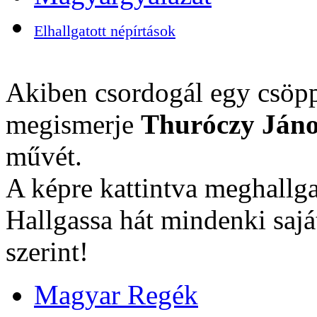
Elhallgatott népírtások
Akiben csordogál egy csöpp
megismerje
Thuróczy Jáno
művét.
A képre kattintva meghallga
Hallgassa hát mindenki sajá
szerint!
Magyar Regék