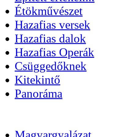
Étökművészet
Hazafias versek
Hazafias dalok
Hazafias Operák
Csüggedőknek
Kitekintő
Panoráma
Magyargyalázat