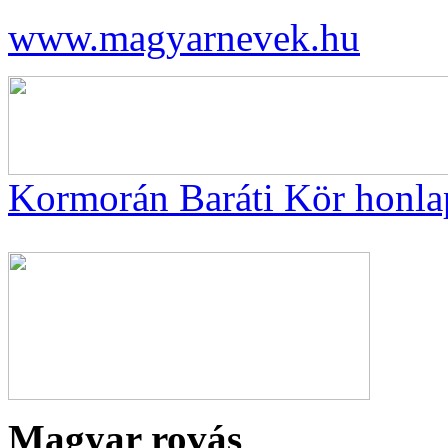
www.magyarnevek.hu
Kormorán Baráti Kör honla
Magyar rovás