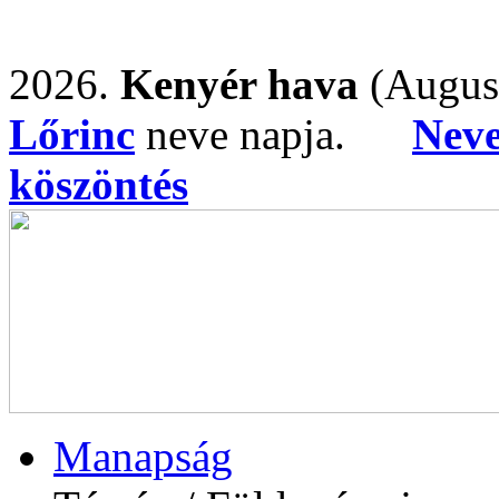
2026.
Kenyér hava
(Augus
Lőrinc
neve napja.
Nev
köszöntés
Manapság