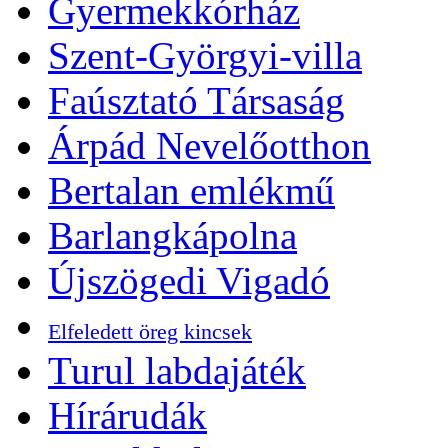
Gyermekkórház
Szent-Györgyi-villa
Faúsztató Társaság
Árpád Nevelőotthon
Bertalan emlékmű
Barlangkápolna
Újszögedi Vigadó
Elfeledett öreg kincsek
Turul labdajáték
Hírárudák