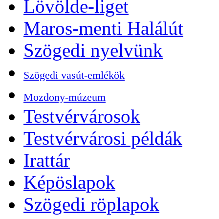
Lövölde-liget
Maros-menti Halálút
Szögedi nyelvünk
Szögedi vasút-emlékök
Mozdony-múzeum
Testvérvárosok
Testvérvárosi példák
Irattár
Képöslapok
Szögedi röplapok