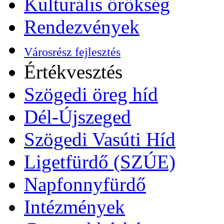
Kulturális örökség
Rendezvények
Városrész fejlesztés
Értékvesztés
Szögedi öreg híd
Dél-Újszeged
Szögedi Vasúti Híd
Ligetfürdő (SZÚE)
Napfonnyfürdő
Intézmények