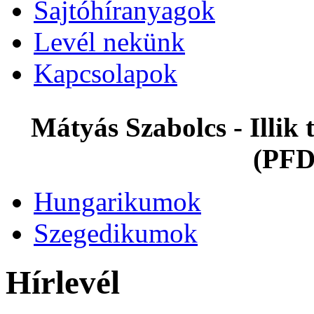
Sajtóhíranyagok
Levél nekünk
Kapcsolapok
Mátyás Szabolcs - Illi
(PFD
Hungarikumok
Szegedikumok
Hírlevél