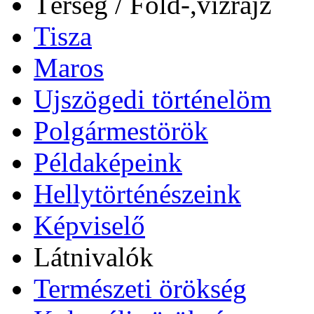
Térség / Föld-,vízrajz
Tisza
Maros
Ujszögedi történelöm
Polgármestörök
Példaképeink
Hellytörténészeink
Képviselő
Látnivalók
Természeti örökség