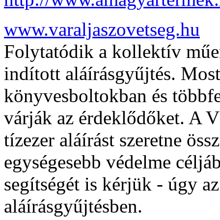
www.varaljaszovetseg.hu
Folytatódik a kollektív mű
indított aláírásgyűjtés. Mos
könyvesboltokban és többfe
várják az érdeklődőket. A V
tízezer aláírást szeretne öss
egységesebb védelme céljáb
segítségét is kérjük - úgy az
aláírásgyűjtésben.