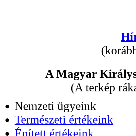
Hí
(korább
A Magyar Királys
(A terkép rák
Nemzeti ügyeink
Természeti értékeink
Épített értékeink