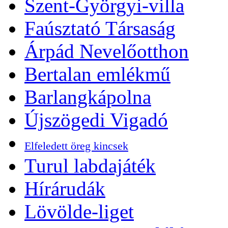
Szent-Györgyi-villa
Faúsztató Társaság
Árpád Nevelőotthon
Bertalan emlékmű
Barlangkápolna
Újszögedi Vigadó
Elfeledett öreg kincsek
Turul labdajáték
Hírárudák
Lövölde-liget