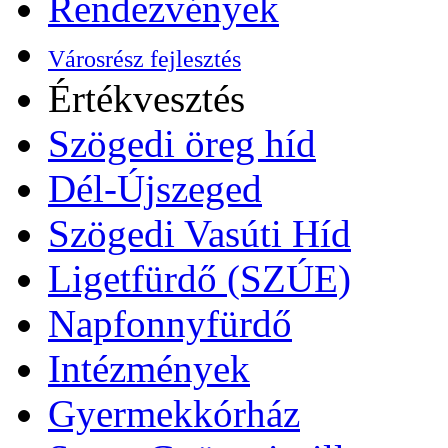
Rendezvények
Városrész fejlesztés
Értékvesztés
Szögedi öreg híd
Dél-Újszeged
Szögedi Vasúti Híd
Ligetfürdő (SZÚE)
Napfonnyfürdő
Intézmények
Gyermekkórház