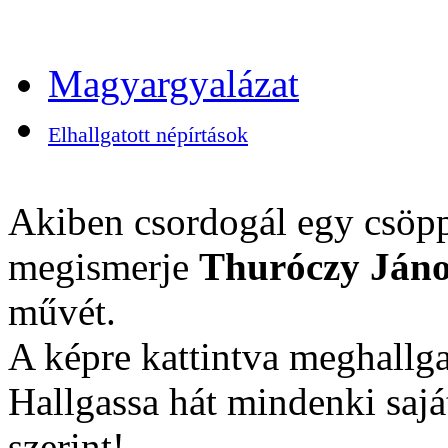
Magyargyalázat
Elhallgatott népírtások
Akiben csordogál egy csöpp
megismerje
Thuróczy Jáno
művét.
A képre kattintva meghallga
Hallgassa hát mindenki sajá
szerint!