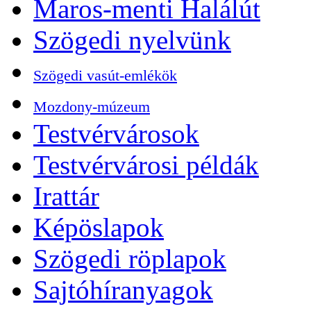
Maros-menti Halálút
Szögedi nyelvünk
Szögedi vasút-emlékök
Mozdony-múzeum
Testvérvárosok
Testvérvárosi példák
Irattár
Képöslapok
Szögedi röplapok
Sajtóhíranyagok