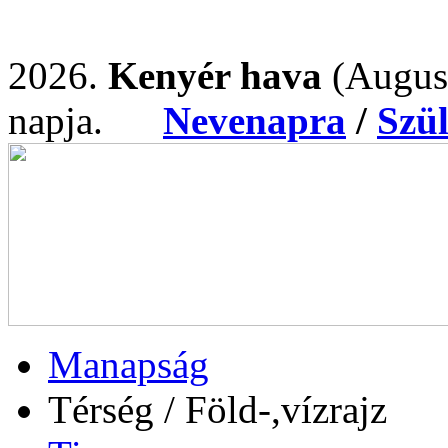
2026.
Kenyér hava
(Augus
napja.
Nevenapra
/
Szü
Manapság
Térség / Föld-,vízrajz