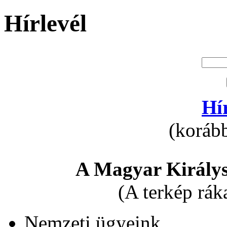
Hírlevél
Hí
(korább
A Magyar Királys
(A terkép rák
Nemzeti ügyeink