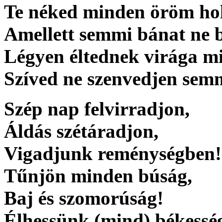
Te néked minden öröm hol
Amellett semmi bánat ne 
Légyen éltednek virága mi
Szíved ne szenvedjen semmi
Szép nap felvirradjon,
Áldás szétáradjon,
Vigadjunk reménységben!
Tűnjön minden búság,
Baj és szomorúság!
Élhessünk (mind) békessé