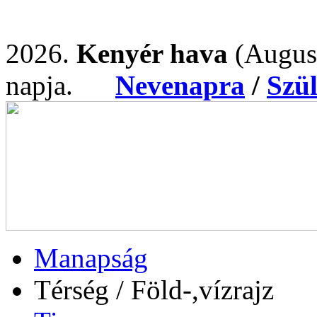
2026.
Kenyér hava
(Augus
napja.
Nevenapra
/
Szü
Manapság
Térség / Föld-,vízrajz