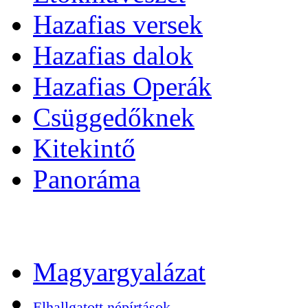
Hazafias versek
Hazafias dalok
Hazafias Operák
Csüggedőknek
Kitekintő
Panoráma
Magyargyalázat
Elhallgatott népírtások