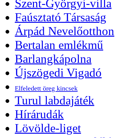
Szent-Györgyi-villa
Faúsztató Társaság
Árpád Nevelőotthon
Bertalan emlékmű
Barlangkápolna
Újszögedi Vigadó
Elfeledett öreg kincsek
Turul labdajáték
Hírárudák
Lövölde-liget