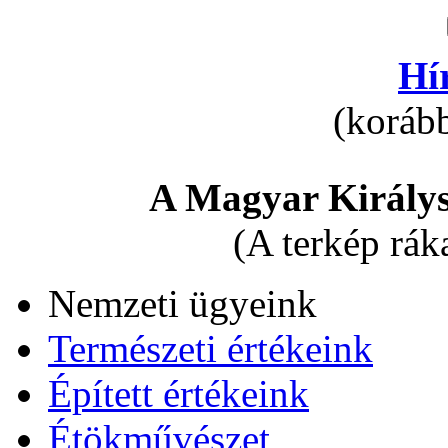
Hí
(korább
A Magyar Királys
(A terkép rák
Nemzeti ügyeink
Természeti értékeink
Épített értékeink
Étökművészet