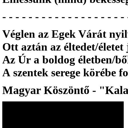
- - - - - - - - - - - - - - - - - - - 
Véglen az Egek Várát nyil
Ott aztán az éltedet/életet
Az Úr a boldog életben/ből
A szentek serege körébe f
Magyar Köszöntő
- "Kal