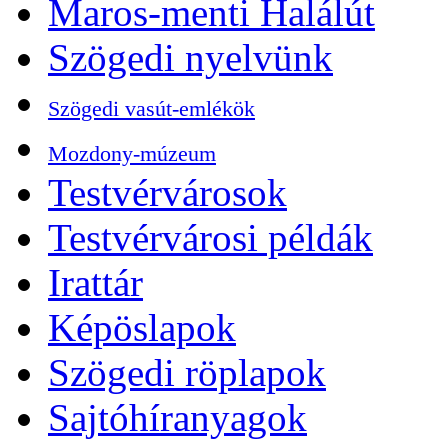
Maros-menti Halálút
Szögedi nyelvünk
Szögedi vasút-emlékök
Mozdony-múzeum
Testvérvárosok
Testvérvárosi példák
Irattár
Képöslapok
Szögedi röplapok
Sajtóhíranyagok