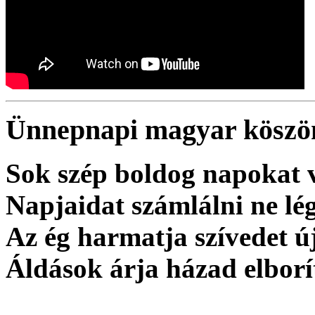
Ünnepnapi magyar köszö
Sok szép boldog napokat 
Napjaidat számlálni ne lég
Az ég harmatja szívedet új
Áldások árja házad elborí