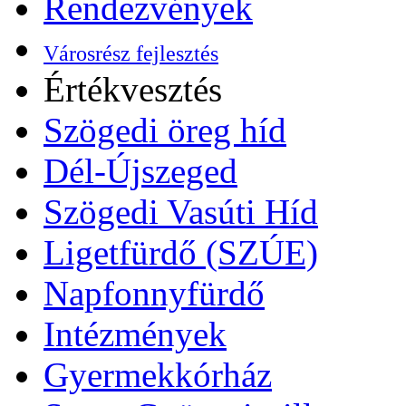
Rendezvények
Városrész fejlesztés
Értékvesztés
Szögedi öreg híd
Dél-Újszeged
Szögedi Vasúti Híd
Ligetfürdő (SZÚE)
Napfonnyfürdő
Intézmények
Gyermekkórház