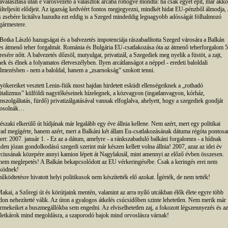
aválasztása után e városvezető a választók arcába röhögve mondta: ha csak egyet épít, már akko
túlteljesíti elődjeit. Az igazság kedvéért fontos megjegyezni, mindkét hidat EU-pénzből álmodja, 
 zsebére licitálva hazudta ezt eddig is a Szeged mindeddig legnagyobb adósságát fölhalmozó
gármestere.
Botka László hazugságai és a balvezetés impotenciája rászabadította Szeged városára a Balkán
jes átmenő teher forgalmát. Románia és Bulgária EU-csatlakozása óta az átmenő teherforgalom 5
resére nőtt. A balvezetés dőzsöl, mutyulgat, privatizál, a Szegediek meg nyelik a füstöt, a zajt,
nek és élnek a folyamatos életveszélyben. Ilyen arcátlanságot a néppel - eredeti baloldali
elmezésben - nem a baloldal, hanem a „zsarnokság” szokott tenni.
yökereiket vesztett Lenin-fiúk most hajdan hirdetett esküdt ellenségeiknek a „rothadó
italizmus” külföldi nagytőkéseinek hízelegnek, a közvagyon (ingatlanvagyon, kórház,
mszolgáltatás, fürdő) privatizálgatásával vannak elfoglalva, ahelyett, hogy a szegediek gondját
vosolnák…
északi elkerülő út hídjának már legalább egy éve állnia kellene. Nem azért, mert egy politikai
ad megígérte, hanem azért, mert a Balkáni két állam Eu-csatlakozásának dátuma régóta pontosa
ert: 2007. január 1. - Ez az a dátum, amelyre - a ránkszabaduló balkáni forgalomra - a hídnak
den józan gondolkodású szegedi szerint már készen kellett volna állnia! 2007, azaz az idei év
ciusának közepére annyi kamion lépett át Nagylaknál, mint amennyi az előző évben összesen.
nem meglepetés! A Balkán bekapcsolódott az EU vérkeringésébe. Csak a keringés erei nem
ködnek!
űködtetésre hivatott helyi politikusok nem készítették elő azokat. Ígérték, de nem tették!
akai, a Szőregi út és körútjaink mentén, valamint az arra nyíló utcákban élők élete egyre több
on nehezítetté válik. Az úton a gyalogos átkelés csúcsidőben szinte lehetetlen. Nem merik már
rmekeiket a buszmegállókba sem engedni. Az elviselhetetlen zaj, a fokozott légszennyezés és az
letkárok mind megoldásra, a szaporodó bajok mind orvoslásra várnak!