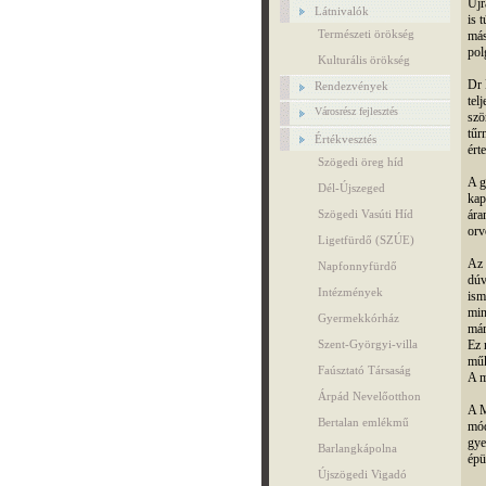
Újr
Látnivalók
is 
Természeti örökség
más
pol
Kulturális örökség
Dr 
Rendezvények
tel
Városrész fejlesztés
szö
tűr
Értékvesztés
ért
Szögedi öreg híd
A g
Dél-Újszeged
kap
Szögedi Vasúti Híd
ára
or
Ligetfürdő (SZÚE)
Az 
Napfonnyfürdő
dúv
Intézmények
ism
min
Gyermekkórház
már
Szent-Györgyi-villa
Ez 
mű
Faúsztató Társaság
A m
Árpád Nevelőotthon
A M
Bertalan emlékmű
mód
gye
Barlangkápolna
épü
Újszögedi Vigadó