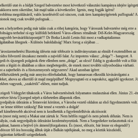
elkerülő utat és a hídját Szeged balvezetése most következő választási kampánya idejére ígérgeti
akkorra nem sikerülne, hát majd talán a következőre. Igenis, meg fogják ígérni!
robléma megoldásáról, valós kezeléséről szó sincsen, csak üres kampányígéretek puffognak! A
ionok meg csak tovább pufognak…
en a helyzetben pedig már talán csak a röhej kategória, hogy Városunk balvezetése még erre a
foltságra terhelné rá egy külföldi befektető Város-ellenes rémálmát: Dél-Kelet-Magyarország
nagyobb bevásárlóközpontját!!! Dr Botka László Lenin-fiúi most a vadkapitalizmus
lgálatában lihegnek - Különös baloldaliság! Marx forog a sírjában ...
árosüzemeltetési Bizottság ülésein már többször is indítványoztam az elmúlt 4 esztendőben az
hídra fölvezető útszakasz mentén a zajvédő falat. Az impotens válasz: „drága”! - hangzott. A
gedi és újszegedi polgárok élete ellenben nem „drága”, az olcsó! Eddig is gyakoribb volt a főút
tén a légúti és általában a rákos megbetegedés, de ennek most további súlyosbodása várható.
t a zajterhelés és a füstszennyezés négyszeres! Akad azonban ígéret:
előkészületek pedig már annyira előrehaladtak, hogy hamarosan elkezdik kivásárolgatni a
deket, ahova az elkerülő út majd megépülhet! Megnyugtató ez a naprakész, aggódó igyekezet. J
ekben vagyunk, „szakértői”-ekben, mint tudjuk.
zögedi Védegylet tiltakozik a Város balvezetésének folyamatos mulasztásai ellen. Június 21.-é
tetésre hívta Újszeged népét a tűrhetetlen állapotok ellen.
yedpályás útlezárás a Temesvári körúton, a Városba vezető oldalon az első figyelmeztetés volt.
 ne lenne többre szükség! Bár tenné a vezetés a dolgát!
él kíméletesebb akcióval nem is kezdhettük a figyelemfelhívás akciósorát:
 (most még nem) a Makai utat zártuk le. Nem hétfőn reggel és nem péntek délután. Nem is
pályás, csak negyedpályás útlezárást kezdeményeztünk. Nem a Szegediekre torlasztottuk rá a
galmat, hanem a bejövő (és átmenő)forgalomra. És (most, először, bár lenne ez elegendő!)
dössze fél óra hosszáig álltuk útját a Balkán tajtékjának, no meg a köztük küszködő,
sigázottan kétkedő szögedieknek.