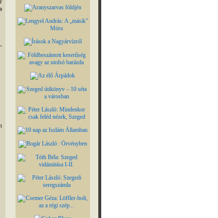
r
a
-
n