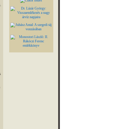
.
ó
n