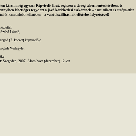
úton
kérem még egyszer Képviselő Urat, segítsen a térség tehermentesítésében, és
nnyiben lehetséges tegye ezt a jövő közlekedési eszközének
– a mai túlzott és európaiatlan
úti és kamionlobbi ellenében –
a vasúti szállításnak előtérbe helyezésével!
özlettel:
 Szabó László,
zeged (7. körzet) képviselője
zögedi Védegylet
öke
t: Szegeden, 2007. Álom hava (december) 12.-én