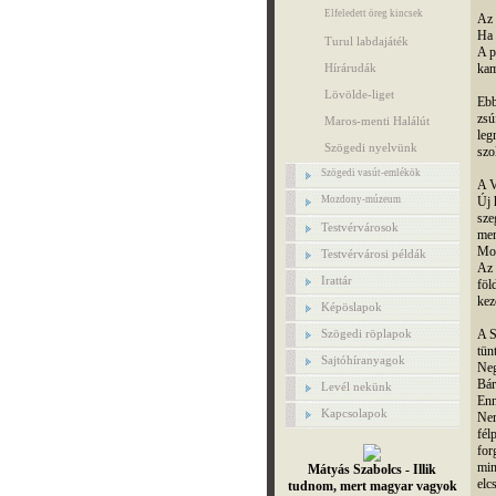
Elfeledett öreg kincsek
Az 
Ha 
Turul labdajáték
A p
Hírárudák
kam
Lövölde-liget
Ebb
zsú
Maros-menti Halálút
leg
Szögedi nyelvünk
szo
Szögedi vasút-emlékök
A V
Mozdony-múzeum
Új 
sze
Testvérvárosok
men
Mos
Testvérvárosi példák
Az 
Irattár
föl
kez
Képöslapok
Szögedi röplapok
A S
tün
Sajtóhíranyagok
Neg
Bár
Levél nekünk
Enn
Kapcsolapok
Nem
fél
for
min
Mátyás Szabolcs - Illik
elc
tudnom, mert magyar vagyok