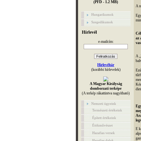
(PFD - 1.2 MB)
A n
Hungarikumok
Egy
min
Szegedikumok
Hírlevél
Cél
az 
e-mailcím:
vas
A „
bal
Hírlevéltár
(korábbi hírlevelek)
Ezú
tűr
mer
A Magyar Királyság
Kér
domborzati terképe
éle
(A terkép rákattintva nagyítható)
Nemzeti ügyeink
Egy
Természeti értékeink
meg
Ara
Épített értékeink
leg
Étökművészet
E k
Hazafias versek
alp
gaz
Hazafias dalok