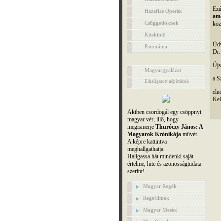
Ez
Hazafias Operák
ame
Csüggedőknek
köz
Kitekintő
Üdv
Panoráma
Dr.
Újs
Magyargyalázat
a S
Elhallgatott népírtások
eln
Kel
Akiben csordogál egy csöppnyi
magyar vér, illő, hogy
megismerje
Thuróczy János: A
Magyarok Krónikája
művét.
A képre kattintva
meghallgathatja.
Hallgassa hát mindenki saját
értelme, hite és azonosságtudata
szerint!
Magyar Regék
Regefilmek
Magyar Mesék