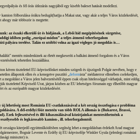
egyedpályás és fél órás útlezárás nagyjából egy kisebb baleset hatását modellezi.
 kamion fölborulása órákra bedugít(hat)ja a Makai utat, vagy akár a teljes Város közlekedését,
t ahogy már többször is megtette.
unk: az északi elkerülő út és hídjának, a Lebői híd megépítésének sürgetése,
addigi időben pedig „európai módon” a teljes átmenő teherforgalom
úti pályára terelése. Talán ez utóbbi volna az igazi végleges jó megoldás is…
halálút” mentén mindenkinek az életét megkeseríti a balkáni átmenő forgalom és a Város
vezetésének tehetetlen hozzáállása.
ton kérem tisztelettel EU-képviselőnket minden szögedi és újszögedi Polgár nevében, hogy e
hetetlen állapotok ellen és a kenegetve pusztító „
deform
ista” médiaterror ellenében cselekedjen,
t a megoldást a Város jelen balvezetésétől éppen csak olyan hitelességgel várhatjuk, mint eddig
jük tisztelettel Képviselő Urat, járjon közben az EU lehetséges fórumain egy élhetőbb magyar
tért és az európaibb magyar közlekedésért.
 új lehetőség most Románia EU-csatlakozásával a két ország összefogása e probléma
oldására. A dél-erdélyi főút mentén van több ROLA állomás is (Bukarest, Brassó,
d). Ezek fejlesztésével és illő kihasználásával közútjainkat mentesíthetnénk a
veszélyesebb és legkárosabb kamion-, ill. teherforgalomtól.
ét országra kiterjedő együttműködésben segítség lehet a megoldásban érdekelt Arad magyar
olgármestere, Bognár Levente és Erdély új EU-képviselője Winkler Gyula (jelenlegi romániai
dasági miniszter) is.