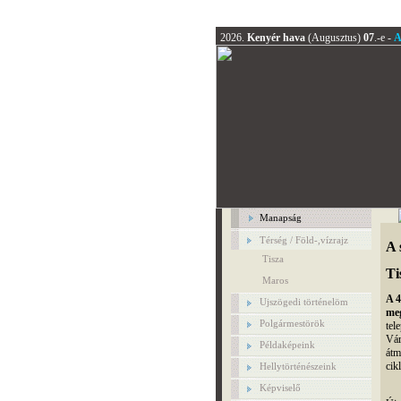
2026.
Kenyér hava
(Augusztus)
07
.-e -
A
Manapság
Térség / Föld-,vízrajz
A 
Tisza
Ti
Maros
A 4
Ujszögedi történelöm
meg
Polgármestörök
tel
Vár
Példaképeink
átm
cik
Hellytörténészeink
Képviselő