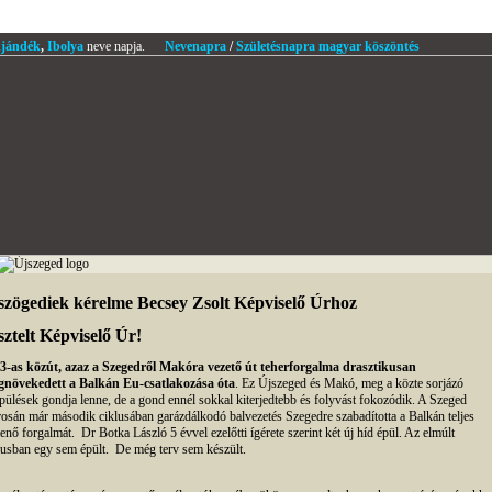
jándék
,
Ibolya
neve napja.
Nevenapra
/
Születésnapra magyar köszöntés
szögediek kérelme Becsey Zsolt Képviselő Úrhoz
sztelt Képviselő Úr!
3-as közút, azaz a Szegedről Makóra vezető út teherforgalma drasztikusan
növekedett a Balkán Eu-csatlakozása óta
. Ez Újszeged és Makó, meg a közte sorjázó
epülések gondja lenne, de a gond ennél sokkal kiterjedtebb és folyvást fokozódik. A Szeged
osán már második ciklusában garázdálkodó balvezetés Szegedre szabadította a Balkán teljes
enő forgalmát. Dr Botka László 5 évvel ezelőtti ígérete szerint két új híd épül. Az elmúlt
lusban egy sem épült. De még terv sem készült.