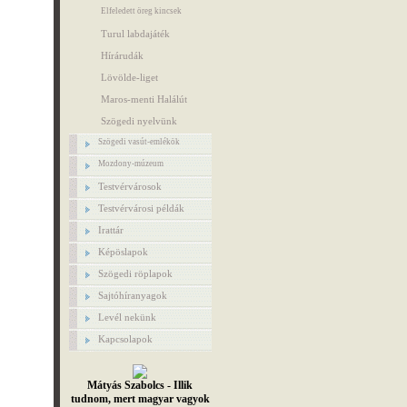
Elfeledett öreg kincsek
Turul labdajáték
Hírárudák
Lövölde-liget
Maros-menti Halálút
Szögedi nyelvünk
Szögedi vasút-emlékök
Mozdony-múzeum
Testvérvárosok
Testvérvárosi példák
Irattár
Képöslapok
Szögedi röplapok
Sajtóhíranyagok
Levél nekünk
Kapcsolapok
Mátyás Szabolcs - Illik
tudnom, mert magyar vagyok