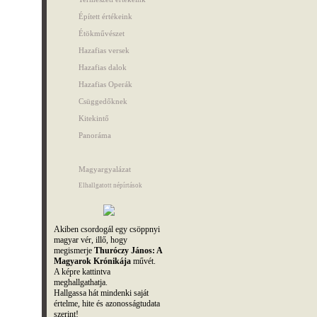
Épített értékeink
Étökművészet
Hazafias versek
Hazafias dalok
Hazafias Operák
Csüggedőknek
Kitekintő
Panoráma
Magyargyalázat
Elhallgatott népírtások
Akiben csordogál egy csöppnyi
magyar vér, illő, hogy
megismerje
Thuróczy János: A
Magyarok Krónikája
művét.
A képre kattintva
meghallgathatja.
Hallgassa hát mindenki saját
értelme, hite és azonosságtudata
szerint!