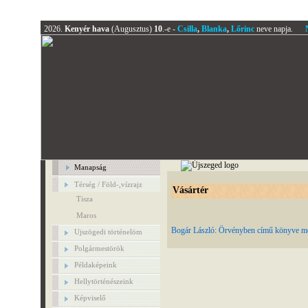
2026.
Kenyér hava
(Augusztus)
10
.-e -
Csilla
,
Blanka
,
Lőrinc
neve napja.
Manapság
Térség / Föld-,vízrajz
Vásártér
Tisza
Maros
Bogár László: Örvényben című könyve me
Ujszögedi történelöm
Polgármestörök
Példaképeink
Hellytörténészeink
Képviselő