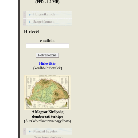
(PFD - 1.2 MB)
Hungarikumok
Szegedikumok
Hírlevél
e-mailcím:
Hírlevéltár
(korábbi hírlevelek)
A Magyar Királyság
domborzati terképe
(A terkép rákattintva nagyítható)
Nemzeti ügyeink
Természeti értékeink