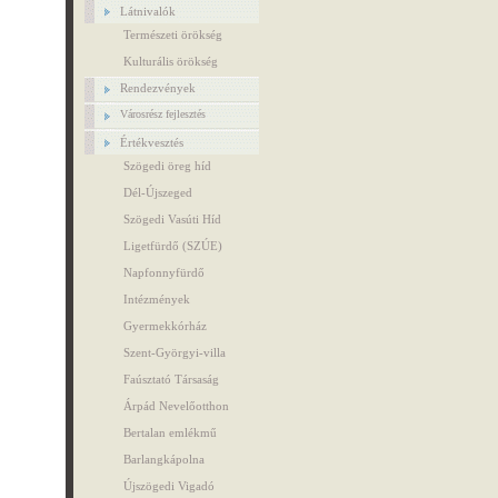
Látnivalók
Természeti örökség
Kulturális örökség
Rendezvények
Városrész fejlesztés
Értékvesztés
Szögedi öreg híd
Dél-Újszeged
Szögedi Vasúti Híd
Ligetfürdő (SZÚE)
Napfonnyfürdő
Intézmények
Gyermekkórház
Szent-Györgyi-villa
Faúsztató Társaság
Árpád Nevelőotthon
Bertalan emlékmű
Barlangkápolna
Újszögedi Vigadó