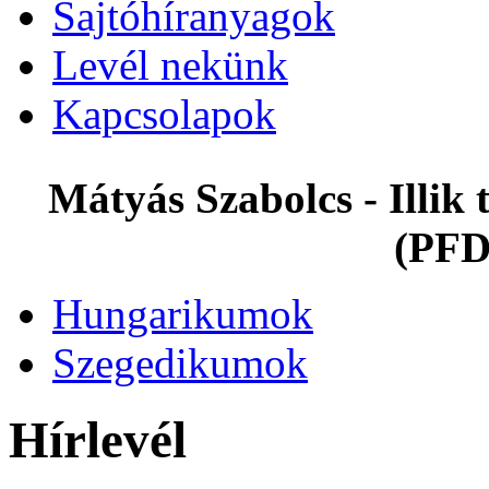
Sajtóhíranyagok
Levél nekünk
Kapcsolapok
Mátyás Szabolcs - Illi
(PFD
Hungarikumok
Szegedikumok
Hírlevél