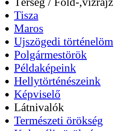
Térség / Föld-,vízrajz
Tisza
Maros
Ujszögedi történelöm
Polgármestörök
Példaképeink
Hellytörténészeink
Képviselő
Látnivalók
Természeti örökség