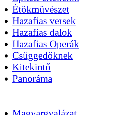
Étökművészet
Hazafias versek
Hazafias dalok
Hazafias Operák
Csüggedőknek
Kitekintő
Panoráma
Magyargyalázat