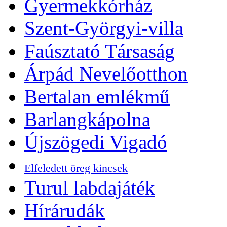
Gyermekkórház
Szent-Györgyi-villa
Faúsztató Társaság
Árpád Nevelőotthon
Bertalan emlékmű
Barlangkápolna
Újszögedi Vigadó
Elfeledett öreg kincsek
Turul labdajáték
Hírárudák