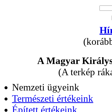
Hí
(korább
A Magyar Királys
(A terkép rák
Nemzeti ügyeink
Természeti értékeink
Épített értékeink