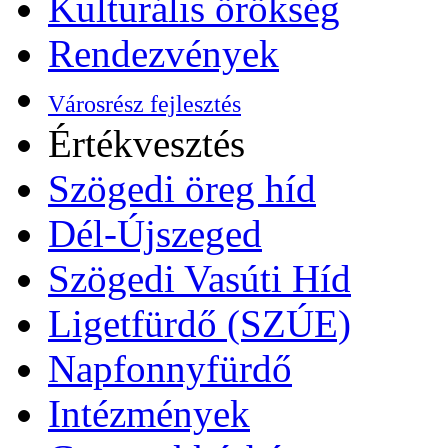
Kulturális örökség
Rendezvények
Városrész fejlesztés
Értékvesztés
Szögedi öreg híd
Dél-Újszeged
Szögedi Vasúti Híd
Ligetfürdő (SZÚE)
Napfonnyfürdő
Intézmények