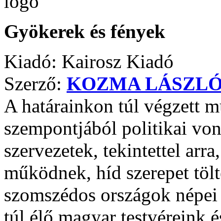
Gyökerek és fények
Kiadó: Kairosz Kiadó
Szerző:
KOZMA LÁSZL
A határainkon túl végzett
szempontjából politikai vona
szervezetek, tekintettel arr
működnek, híd szerepet töl
szomszédos országok népei 
túl élő magyar testvéreink é