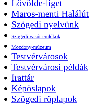
Lövölde-liget
Maros-menti Halálút
Szögedi nyelvünk
Szögedi vasút-emlékök
Mozdony-múzeum
Testvérvárosok
Testvérvárosi példák
Irattár
Képöslapok
Szögedi röplapok