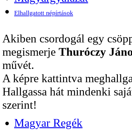
Elhallgatott népírtások
Akiben csordogál egy csöpp
megismerje
Thuróczy Jáno
művét.
A képre kattintva meghallga
Hallgassa hát mindenki sajá
szerint!
Magyar Regék