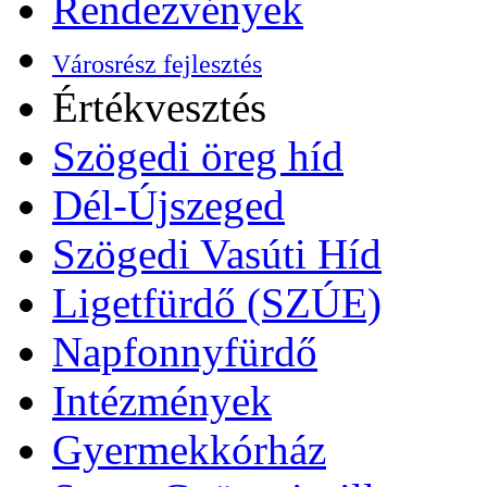
Rendezvények
Városrész fejlesztés
Értékvesztés
Szögedi öreg híd
Dél-Újszeged
Szögedi Vasúti Híd
Ligetfürdő (SZÚE)
Napfonnyfürdő
Intézmények
Gyermekkórház