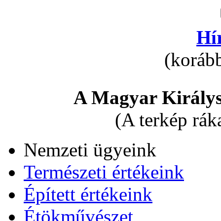
Hí
(korább
A Magyar Királys
(A terkép rák
Nemzeti ügyeink
Természeti értékeink
Épített értékeink
Étökművészet