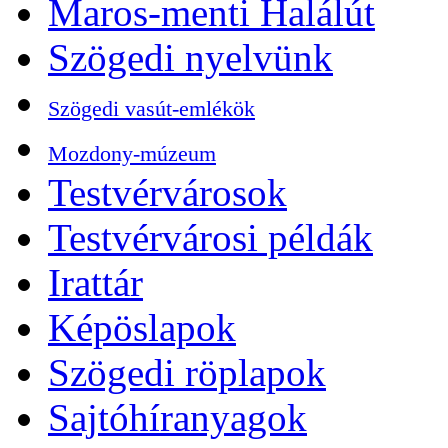
Maros-menti Halálút
Szögedi nyelvünk
Szögedi vasút-emlékök
Mozdony-múzeum
Testvérvárosok
Testvérvárosi példák
Irattár
Képöslapok
Szögedi röplapok
Sajtóhíranyagok