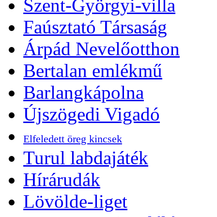
Szent-Györgyi-villa
Faúsztató Társaság
Árpád Nevelőotthon
Bertalan emlékmű
Barlangkápolna
Újszögedi Vigadó
Elfeledett öreg kincsek
Turul labdajáték
Hírárudák
Lövölde-liget