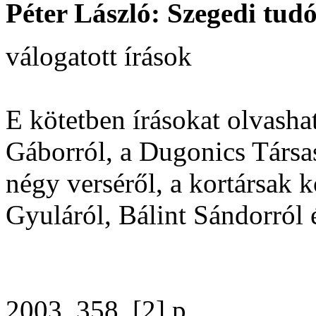
Péter László: Szegedi tudó
válogatott írások
E kötetben írásokat olvasha
Gáborról, a Dugonics Társa
négy verséről, a kortársak 
Gyuláról, Bálint Sándorról 
2003. 358, [2] p.