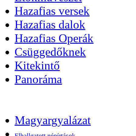
Hazafias versek
Hazafias dalok
Hazafias Operák
Csüggedőknek
Kitekintő
Panoráma
Magyargyalázat
Elhallgatott népírtások