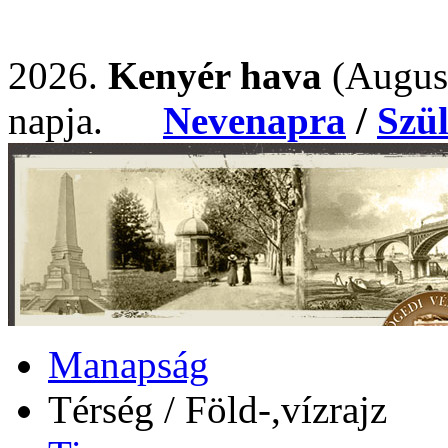
2026.
Kenyér hava
(Augus
napja.
Nevenapra
/
Szü
Manapság
Térség / Föld-,vízrajz