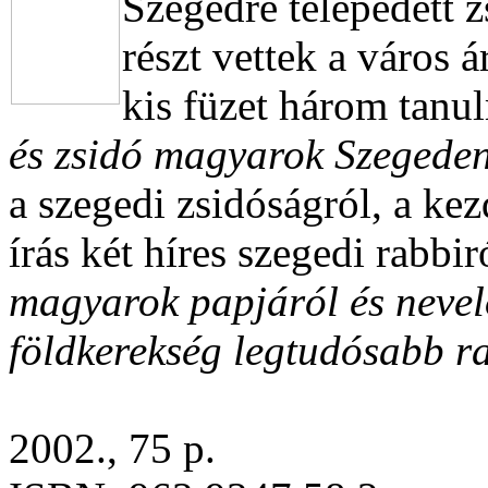
Szegedre telepedett z
részt vettek a város á
kis füzet három tanul
és zsidó magyarok Szegede
a szegedi zsidóságról, a ke
írás két híres szegedi rabbi
magyarok papjáról és nevel
földkerekség legtudósabb ra
2002., 75 p.