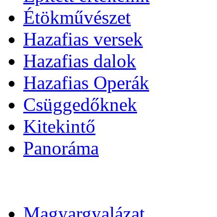
Étökművészet
Hazafias versek
Hazafias dalok
Hazafias Operák
Csüggedőknek
Kitekintő
Panoráma
Magyargyalázat