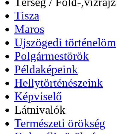
Térség / Föld-,vízrajz
Tisza
Maros
Ujszögedi történelöm
Polgármestörök
Példaképeink
Hellytörténészeink
Képviselő
Látnivalók
Természeti örökség