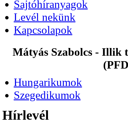
Sajtóhíranyagok
Levél nekünk
Kapcsolapok
Mátyás Szabolcs - Illi
(PFD
Hungarikumok
Szegedikumok
Hírlevél