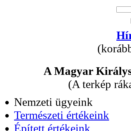
Hí
(korább
A Magyar Királys
(A terkép rák
Nemzeti ügyeink
Természeti értékeink
Épített értékeink