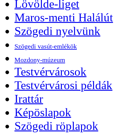
Lövölde-liget
Maros-menti Halálút
Szögedi nyelvünk
Szögedi vasút-emlékök
Mozdony-múzeum
Testvérvárosok
Testvérvárosi példák
Irattár
Képöslapok
Szögedi röplapok