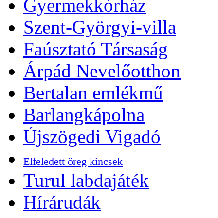
Gyermekkórház
Szent-Györgyi-villa
Faúsztató Társaság
Árpád Nevelőotthon
Bertalan emlékmű
Barlangkápolna
Újszögedi Vigadó
Elfeledett öreg kincsek
Turul labdajáték
Hírárudák