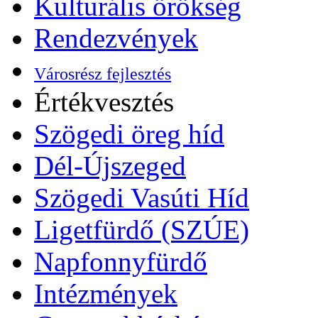
Kulturális örökség
Rendezvények
Városrész fejlesztés
Értékvesztés
Szögedi öreg híd
Dél-Újszeged
Szögedi Vasúti Híd
Ligetfürdő (SZÚE)
Napfonnyfürdő
Intézmények