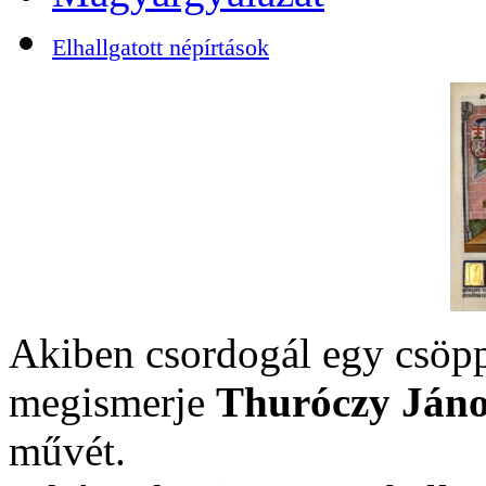
Elhallgatott népírtások
Akiben csordogál egy csöpp
megismerje
Thuróczy Jáno
művét.