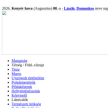
2026.
Kenyér hava
(Augusztus)
08
.-a -
László
,
Domonkos
neve n
Manapság
Térség / Föld-,vízrajz
Tisza
Maros
Ujszögedi történelöm
Polgármestörök
Példaképeink
Hellytörténészeink
Képviselő
Látnivalók
Természeti örökség