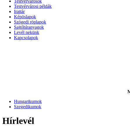
Testvérvárosok
Testvérvárosi példák
Irattár
Képöslapok
Szögedi röplapok
Sajtóhíranyagok
Levél nekünk
Kapcsolapok
M
Hungarikumok
Szegedikumok
Hírlevél