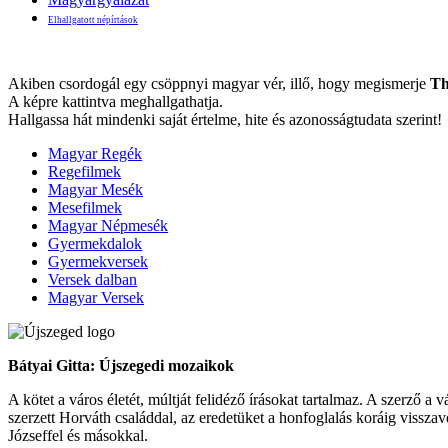
Elhallgatott népírtások
Akiben csordogál egy csöppnyi magyar vér, illő, hogy megismerje
Th
A képre kattintva meghallgathatja.
Hallgassa hát mindenki saját értelme, hite és azonosságtudata szerint!
Magyar Regék
Regefilmek
Magyar Mesék
Mesefilmek
Magyar Népmesék
Gyermekdalok
Gyermekversek
Versek dalban
Magyar Versek
Bátyai Gitta: Újszegedi mozaikok
A kötet a város életét, múltját felidéző írásokat tartalmaz. A szerző a 
szerzett Horváth családdal, az eredetüket a honfoglalás koráig vissza
Józseffel és másokkal.