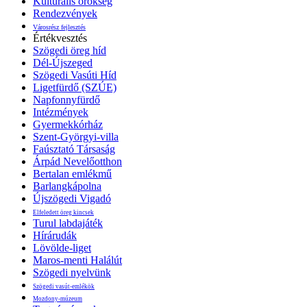
Kulturális örökség
Rendezvények
Városrész fejlesztés
Értékvesztés
Szögedi öreg híd
Dél-Újszeged
Szögedi Vasúti Híd
Ligetfürdő (SZÚE)
Napfonnyfürdő
Intézmények
Gyermekkórház
Szent-Györgyi-villa
Faúsztató Társaság
Árpád Nevelőotthon
Bertalan emlékmű
Barlangkápolna
Újszögedi Vigadó
Elfeledett öreg kincsek
Turul labdajáték
Hírárudák
Lövölde-liget
Maros-menti Halálút
Szögedi nyelvünk
Szögedi vasút-emlékök
Mozdony-múzeum