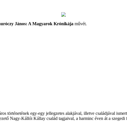
uróczy János: A Magyarok Krónikája
művét.
város történetének egy-egy jellegzetes alakjával, illetve családjával isme
vezető Nagy-Kállói Kállay család tagjaival, a harminc éven át a szegedi