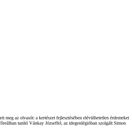
rteti meg az olvasót: a kertészet fejlesztésében elévülhetetlen érdemeket
 főreálban tanító Vánkay Józseffel, az idegenlégióban szolgált Simon