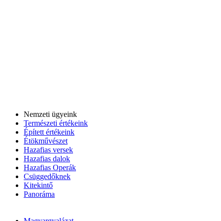
Nemzeti ügyeink
Természeti értékeink
Épített értékeink
Étökművészet
Hazafias versek
Hazafias dalok
Hazafias Operák
Csüggedőknek
Kitekintő
Panoráma
Magyargyalázat