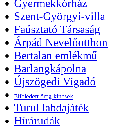
Gyermekkórház
Szent-Györgyi-villa
Faúsztató Társaság
Árpád Nevelőotthon
Bertalan emlékmű
Barlangkápolna
Újszögedi Vigadó
Elfeledett öreg kincsek
Turul labdajáték
Hírárudák