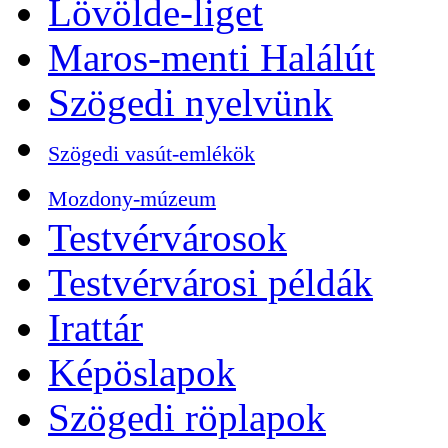
Lövölde-liget
Maros-menti Halálút
Szögedi nyelvünk
Szögedi vasút-emlékök
Mozdony-múzeum
Testvérvárosok
Testvérvárosi példák
Irattár
Képöslapok
Szögedi röplapok