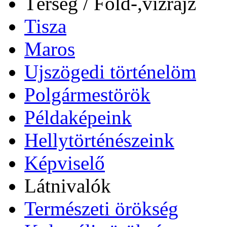
Térség / Föld-,vízrajz
Tisza
Maros
Ujszögedi történelöm
Polgármestörök
Példaképeink
Hellytörténészeink
Képviselő
Látnivalók
Természeti örökség