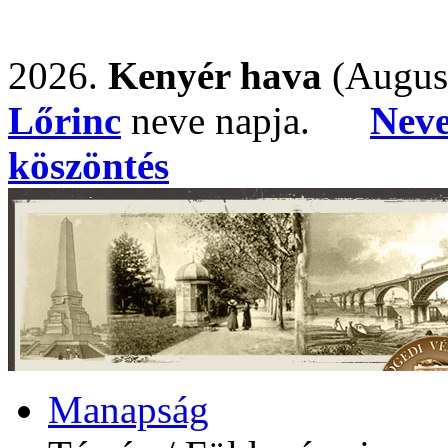
2026.
Kenyér hava
(Augus
Lőrinc
neve napja.
Nev
köszöntés
Manapság