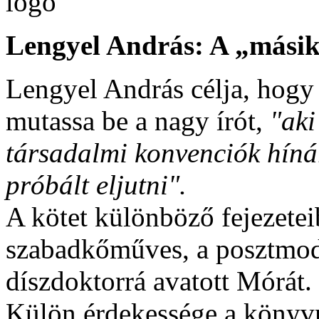
Lengyel András: A „mási
Lengyel András célja, hogy 
mutassa be a nagy írót,
"aki
társadalmi konvenciók híná
próbált eljutni".
A kötet különböző fejezete
szabadkőműves, a posztmod
díszdoktorrá avatott Mórát.
Külön érdekessége a könyv