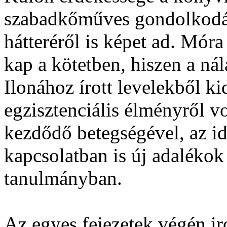
szabadkőműves gondolkodás
hátteréről is képet ad. Móra
kap a kötetben, hiszen a nál
Ilonához írott levelekből k
egzisztenciális élményről v
kezdődő betegségével, az id
kapcsolatban is új adalékok 
tanulmányban.
Az egyes fejezetek végén ir