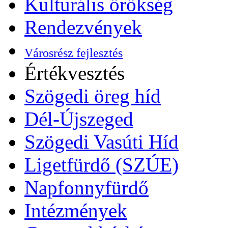
Kulturális örökség
Rendezvények
Városrész fejlesztés
Értékvesztés
Szögedi öreg híd
Dél-Újszeged
Szögedi Vasúti Híd
Ligetfürdő (SZÚE)
Napfonnyfürdő
Intézmények