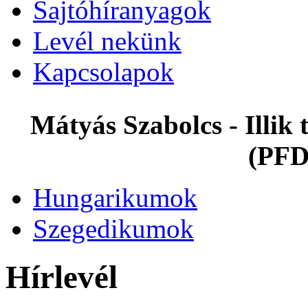
Sajtóhíranyagok
Levél nekünk
Kapcsolapok
Mátyás Szabolcs - Illi
(PFD
Hungarikumok
Szegedikumok
Hírlevél