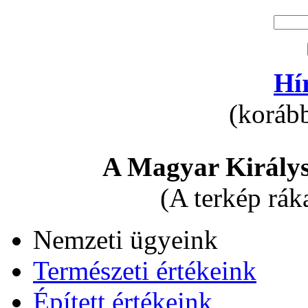
Hí
(korább
A Magyar Királys
(A terkép rák
Nemzeti ügyeink
Természeti értékeink
Épített értékeink