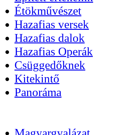
Étökművészet
Hazafias versek
Hazafias dalok
Hazafias Operák
Csüggedőknek
Kitekintő
Panoráma
Magyargyalázat