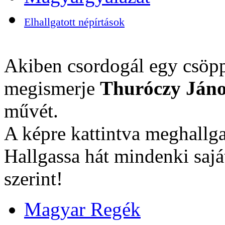
Elhallgatott népírtások
Akiben csordogál egy csöpp
megismerje
Thuróczy Jáno
művét.
A képre kattintva meghallga
Hallgassa hát mindenki sajá
szerint!
Magyar Regék