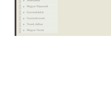
Mesefilmek
Magyar Népmesék
Gyermekdalok
Gyermekversek
Versek dalban
Magyar Versek