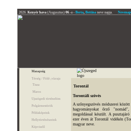
2026.
Kenyér hava
(Augusztus)
06
.-a -
Berta
,
Bettina
neve napja.
Nevenap
Manapság
Térség / Föld-,vízrajz
Tisza
Torontál
Maros
Torontáli szövés
Ujszögedi történelöm
A szőnyegszövés módszerei között 
Polgármestörök
hagyományokat őrző "nomád", 
Példaképeink
megoldással készült. A pusztajáró
ezer éven át Torontál vidékén (T
Hellytörténészeink
magyar neve.
Képviselő