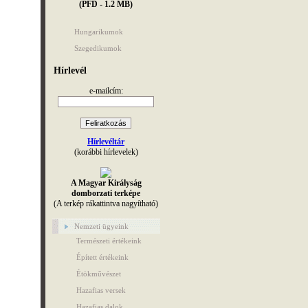
(PFD - 1.2 MB)
Hungarikumok
Szegedikumok
Hírlevél
e-mailcím:
Hírlevéltár
(korábbi hírlevelek)
A Magyar Királyság
domborzati terképe
(A terkép rákattintva nagyítható)
Nemzeti ügyeink
Természeti értékeink
Épített értékeink
Étökművészet
Hazafias versek
Hazafias dalok