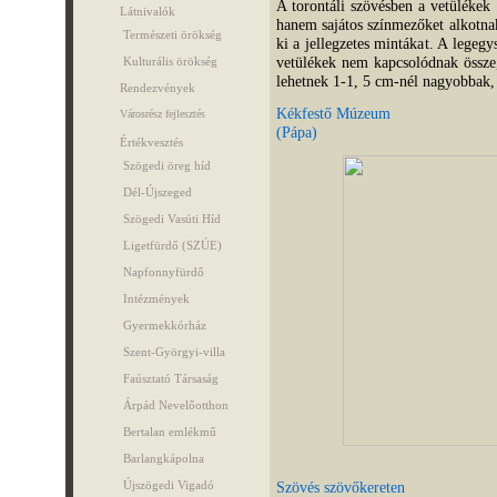
A torontáli szövésben a vetülékek
Látnivalók
hanem sajátos színmezőket alkotnak
Természeti örökség
ki a jellegzetes mintákat. A legeg
vetülékek nem kapcsolódnak össze
Kulturális örökség
lehetnek 1-1, 5 cm-nél nagyobbak, 
Rendezvények
Kékfestő Múzeum
Városrész fejlesztés
(Pápa)
Értékvesztés
Szögedi öreg híd
Dél-Újszeged
Szögedi Vasúti Híd
Ligetfürdő (SZÚE)
Napfonnyfürdő
Intézmények
Gyermekkórház
Szent-Györgyi-villa
Faúsztató Társaság
Árpád Nevelőotthon
Bertalan emlékmű
Barlangkápolna
Szövés szövőkereten
Újszögedi Vigadó