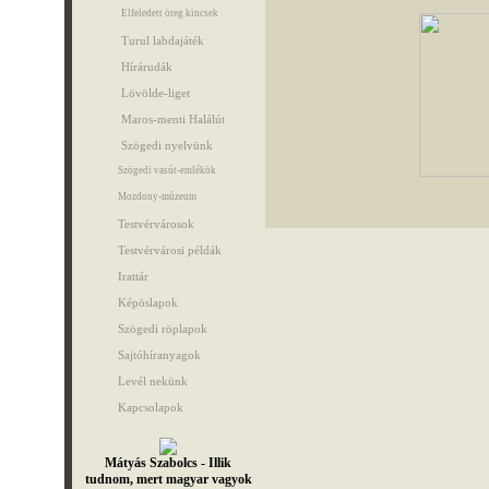
Elfeledett öreg kincsek
Turul labdajáték
Hírárudák
Lövölde-liget
Maros-menti Halálút
Szögedi nyelvünk
Szögedi vasút-emlékök
Mozdony-múzeum
Testvérvárosok
Testvérvárosi példák
Irattár
Képöslapok
Szögedi röplapok
Sajtóhíranyagok
Levél nekünk
Kapcsolapok
Mátyás Szabolcs - Illik
tudnom, mert magyar vagyok