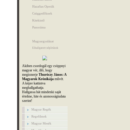
Hazafias Operák
Csüggedőknek
Kitekintő
Panoráma
Magyargyalázat
Elhallgatott népírtások
Akiben csordogál egy csöppnyi
magyar vér, illő, hogy
megismerje
Thuróczy János: A
Magyarok Krónikája
művét.
A képre kattintva
meghallgathatja.
Hallgassa hát mindenki saját
értelme, hite és azonosságtudata
szerint!
Magyar Regék
Regefilmek
Magyar Mesék