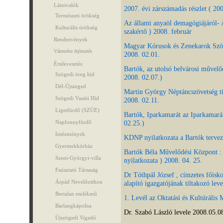
Látnivalók
2007. évi zárszámadás részlet ( 200
Természeti örökség
Az állami anyaöl demagógiájáról- 
Kulturális örökség
szakértő ) 2008. február
Rendezvények
Magyar Kórusok és Zenekarok Szöv
Városrész fejlesztés
2008. 02.01.
Értékvesztés
Bartók, az utolsó belvárosi művelő
Szögedi öreg híd
2008. 02.07.)
Dél-Újszeged
Martin György Néptáncszövetség ti
Szögedi Vasúti Híd
2008. 02.11.
Ligetfürdő (SZÚE)
Bartók, Iparkamarát az Iparkamar
Napfonnyfürdő
02.25.)
Intézmények
KDNP nyilatkozata a Bartók terveze
Gyermekkórház
Bartók Béla Művelődési Központ : 
Szent-Györgyi-villa
nyilatkozata ) 2008. 04. 25.
Faúsztató Társaság
Dr Tóthpál József , címzetes főisk
Árpád Nevelőotthon
alapító igazgatójának tiltakozó leve
Bertalan emlékmű
1. Levél az Oktatási és Kultúrális 
Barlangkápolna
Dr. Szabó László levele 2008.05.0
Újszögedi Vigadó