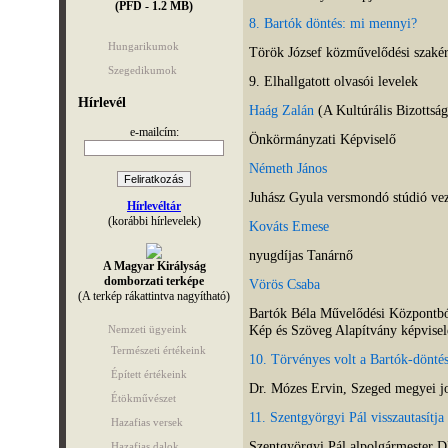
(PFD - 1.2 MB)
8. Bartók döntés: mi mennyi?
Hungarikumok
Török József közművelődési szaké
Szegedikumok
9. Elhallgatott olvasói levelek
Hírlevél
Haág Zalán
(A Kultúrális Bizottság
e-mailcím:
Önkörmányzati Képviselő
Németh János
Juhász Gyula versmondó stúdió vez
Hírlevéltár
(korábbi hírlevelek)
Kováts Emese
nyugdíjas Tanárnő
A Magyar Királyság
domborzati terképe
Vörös Csaba
(A terkép rákattintva nagyítható)
Bartók Béla Művelődési Központból
Kép és Szöveg Alapítvány képvisel
Nemzeti ügyeink
Természeti értékeink
10. Törvényes volt a Bartók-dönté
Épített értékeink
Dr. Mózes Ervin, Szeged megyei jo
Étökművészet
11. Szentgyörgyi Pál visszautasítja
Hazafias versek
Szentgyörgyi Pál alpolgármester 
Hazafias dalok