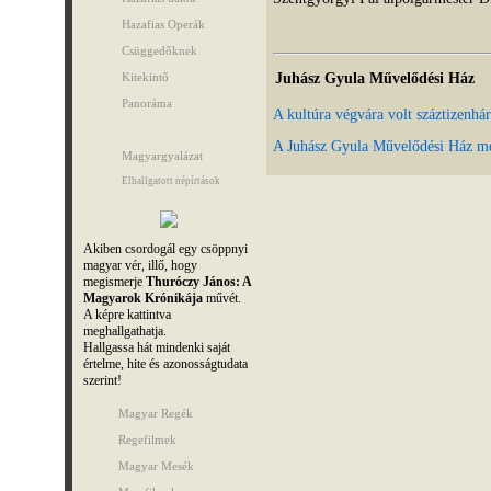
Hazafias Operák
Csüggedőknek
Juhász Gyula Művelődési Ház
Kitekintő
Panoráma
A kultúra végvára volt száztizenhá
A Juhász Gyula Művelődési Ház meg
Magyargyalázat
Elhallgatott népírtások
Akiben csordogál egy csöppnyi
magyar vér, illő, hogy
megismerje
Thuróczy János: A
Magyarok Krónikája
művét.
A képre kattintva
meghallgathatja.
Hallgassa hát mindenki saját
értelme, hite és azonosságtudata
szerint!
Magyar Regék
Regefilmek
Magyar Mesék