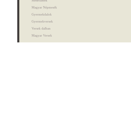
Mesefilmek
Magyar Népmesék
Gyermekdalok
Gyermekversek
Versek dalban
Magyar Versek