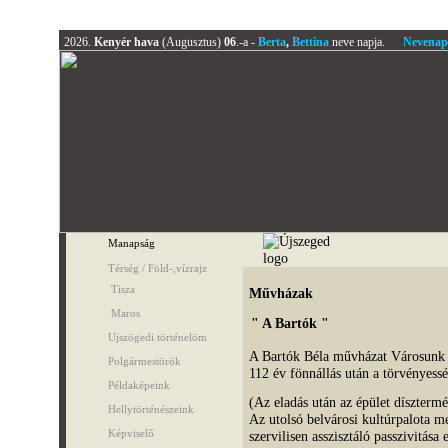
2026.
Kenyér hava
(Augusztus)
06
.-a -
Berta
,
Bettina
neve napja.
Nevenap
Manapság
Térség / Föld-,vízrajz
Tisza
Művházak
Maros
" A Bartók "
Ujszögedi történelöm
A Bartók Béla művházat Városunk - 
Polgármestörök
112 év fönnállás után a törvényessé
Példaképeink
(Az eladás után az épület dísztermét
Hellytörténészeink
Az utolsó belvárosi kultúrpalota m
Képviselő
szervilisen asszisztáló passzivitása 