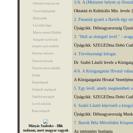
1/A. A (Miniszter helyett a) főoszt
Elfeledett öreg kincsek
Oktatási és Kultúrális Min. levele 
Turul labdajáték
Hírárudák
2. Panamát gyanít a Bartók-ügy m
Lövölde-liget
Újságcikk: Délmagyarország Újszás
Maros-menti Halálút
3. "Hull az elsárgult levél." - ava
Szögedi nyelvünk
Újságcikk: SZEGEDma Dobó Csab
Szögedi vasút-emlékök
4. Törvényességi kifogás
Mozdony-múzeum
Testvérvárosok
Dr. Szabó László levele a Közigazg
Testvérvárosi példák
4/A. A Közigazgatási Hivatal válas
Irattár
A Közigazgatási Hivatal Vezetőjén
Képöslapok
5. Egy levél, amely megmentheti 
Szögedi röplapok
Újságcikk: SZEGEDma Dobó Csab
Sajtóhíranyagok
Levél nekünk
6. Szabó László képviselő a közgyű
Kapcsolapok
Újságcikk: Délmagyarország Munka
7. Bartók Béla Művelődési Közpon
Mátyás Szabolcs - Illik
tudnom, mert magyar vagyok
Az intézmény honlapja