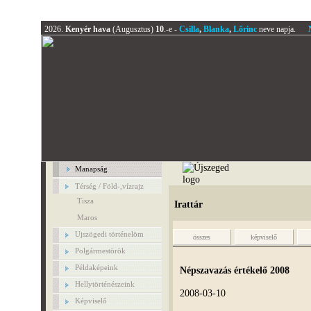
2026.
Kenyér hava
(Augusztus)
10
.-e -
Csilla
,
Blanka
,
Lőrinc
neve napja.
Manapság
Térség / Föld-,vízrajz
Tisza
Irattár
Maros
Ujszögedi történelöm
összes
képviselő
Polgármestörök
Példaképeink
Népszavazás értékelő 2008
Hellytörténészeink
2008-03-10
Képviselő