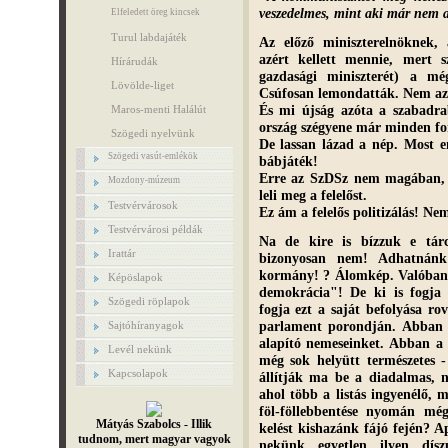
veszedelmes, mint aki már nem 
Elfeledett öreg kincsek
Turul labdajáték
Az előző miniszterelnöknek
azért kellett mennie, mert
Hírárudák
gazdasági miniszterét) a mé
Lövölde-liget
Csúfosan lemondatták. Nem a
És mi újság azóta a szabadrab
Maros-menti Halálút
ország szégyene már minden for
Szögedi nyelvünk
De lassan lázad a nép. Most e
Szögedi vasút-emlékök
bábjáték!
Erre az SzDSz nem magában,
Mozdony-múzeum
leli meg a felelőst.
Testvérvárosok
Ez ám a felelős politizálás! N
Testvérvárosi példák
Na de kire is bízzuk e tár
Irattár
bizonyosan nem! Adhatnánk 
kormány! ? Álomkép. Valóban,
Képöslapok
demokrácia"! De ki is fogja e
Szögedi röplapok
fogja ezt a saját befolyása ro
parlament porondján. Abban 
Sajtóhíranyagok
alapító nemeseinket. Abban a
Levél nekünk
még sok helyütt természetes -
Kapcsolapok
állítják ma be a diadalmas, 
ahol több a listás ingyenélő, 
föl-föllebbentése nyomán még
Mátyás Szabolcs - Illik
kelést kishazánk fájó fején? A
tudnom, mert magyar vagyok
nekünk egyetlen ilyen dísz