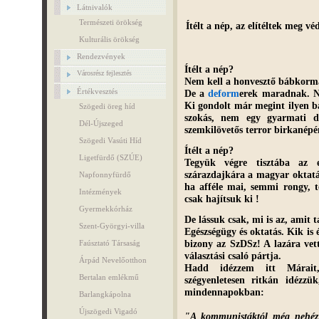
Látnivalók
Természeti örökség
Ítélt a nép, az elítéltek meg v
Kulturális örökség
Rendezvények
Ítélt a nép?
Városrész fejlesztés
Nem kell a honvesztő bábkorm
Értékvesztés
De a
deform
erek maradnak. 
Ki gondolt már megint ilyen b
Szögedi öreg híd
szokás, nem egy gyarmati di
Dél-Újszeged
szemkilövetős terror birkanép
Szögedi Vasúti Híd
Ítélt a nép?
Ligetfürdő (SZÚE)
Tegyük végre tisztába az e
szárazdajkára a magyar oktatá
Napfonnyfürdő
ha afféle mai, semmi rongy, t
Intézmények
csak hajítsuk ki !
Gyermekkórház
De lássuk csak, mi is az, amit 
Szent-Györgyi-villa
Egészségügy és oktatás. Kik is é
bizony az SzDSz! A lazára ve
Faúsztató Társaság
választási csaló pártja.
Árpád Nevelőotthon
Hadd idézzem itt Márait
Bertalan emlékmű
szégyenletesen ritkán idézzü
mindennapokban:
Barlangkápolna
Újszögedi Vigadó
"A kommunistáktól még nehéz 