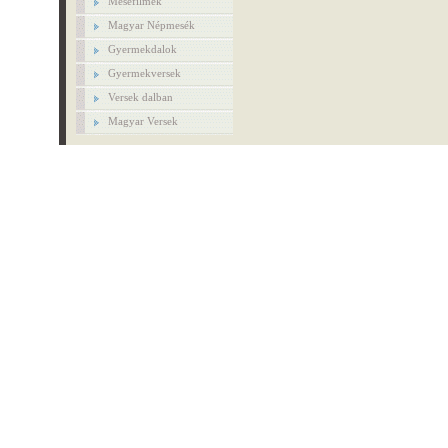
Mesefilmek
Magyar Népmesék
Gyermekdalok
Gyermekversek
Versek dalban
Magyar Versek