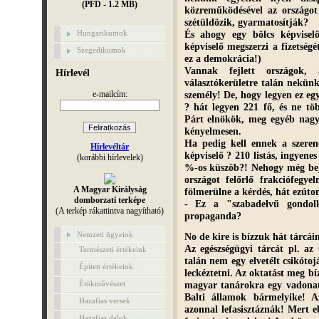
(PFD - 1.2 MB)
közreműködésével az országot k
szétüldözik, gyarmatosítják?
És ahogy egy bölcs képvisel
Hungarikumok
képviselő megszerzi a fizetség
Szegedikumok
ez a demokrácia!)
Vannak fejlett országok,
Hírlevél
választókerületre talán nekünk 
e-mailcím:
személy! De, hogy legyen ez e
? hát legyen 221 fő, és ne töb
Párt elnökök, meg egyéb nagys
kényelmesen.
Ha pedig kell ennek a szerenc
Hírlevéltár
képviselő ? 210 listás, ingyen
(korábbi hírlevelek)
%-os küszöb?! Nehogy még beju
országot felőrlő frakciófegy
A Magyar Királyság
fölmerülne a kérdés, hát ezút
domborzati terképe
- Ez a "szabadelvű gondolk
(A terkép rákattintva nagyítható)
propaganda?
Nemzeti ügyeink
No de kire is bízzuk hát tárcá
Az egészségügyi tárcát pl. az
Természeti értékeink
talán nem egy elvetélt csikóto
Épített értékeink
leckéztetni. Az oktatást meg bí
Étökművészet
magyar tanárokra egy vadonat
Balti államok bármelyike! A
Hazafias versek
azonnal lefasisztáznák! Mert e
Hazafias dalok