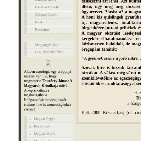
fasisztázni azt lehet! Azt bünte
illető, úgy meg még dícsére
Hazafias Operák
úgynevezett ?fasiszta? a magya
Csüggedőknek
A honi kis quislingek gyanúb
új, magyarellenes, totalitár
Kitekintő
idegenkézre juttató pribékek 
Panoráma
A magyar oktatást leselejt
kergekór elhatalmasodása r
közismerten baloldali, de mag
Magyargyalázat
öregapám tanárát:
Elhallgatott népírtások
"A gyermek szeme a jövő tükre. 
Szóval, kire is bízzuk tárcái
Akiben csordogál egy csöppnyi
tárcákat. A válasz még várat 
magyar vér, illő, hogy
szemkilövetőkre az egészségügy
megismerje
Thuróczy János: A
élősködőkre az oktatásügyet s
Magyarok Krónikája
művét.
A képre kattintva
Haza
meghallgathatja.
Dr
Hallgassa hát mindenki saját
a Szöge
értelme, hite és azonosságtudata
szerint!
Kelt: 2008. Kikelet hava (márciu
Magyar Regék
Regefilmek
Magyar Mesék