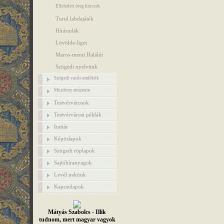
Elfeledett öreg kincsek
Turul labdajáték
Hírárudák
Lövölde-liget
Maros-menti Halálút
Szögedi nyelvünk
Szögedi vasút-emlékök
Mozdony-múzeum
Testvérvárosok
Testvérvárosi példák
Irattár
Képöslapok
Szögedi röplapok
Sajtóhíranyagok
Levél nekünk
Kapcsolapok
Mátyás Szabolcs - Illik
tudnom, mert magyar vagyok