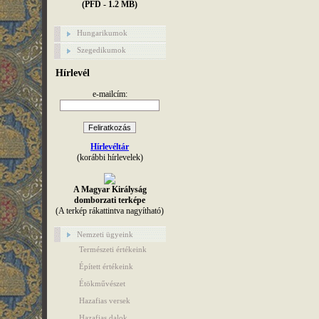
(PFD - 1.2 MB)
Hungarikumok
Szegedikumok
Hírlevél
e-mailcím:
Hírlevéltár
(korábbi hírlevelek)
A Magyar Királyság
domborzati terképe
(A terkép rákattintva nagyítható)
Nemzeti ügyeink
Természeti értékeink
Épített értékeink
Étökművészet
Hazafias versek
Hazafias dalok