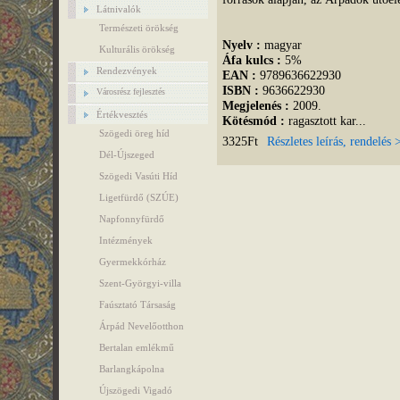
Látnivalók
Természeti örökség
Nyelv :
magyar
Kulturális örökség
Áfa kulcs :
5%
Rendezvények
EAN :
9789636622930
ISBN :
9636622930
Városrész fejlesztés
Megjelenés :
2009.
Értékvesztés
Kötésmód :
ragasztott kar...
Szögedi öreg híd
3325Ft
Részletes leírás, rendelés
Dél-Újszeged
Szögedi Vasúti Híd
Ligetfürdő (SZÚE)
Napfonnyfürdő
Intézmények
Gyermekkórház
Szent-Györgyi-villa
Faúsztató Társaság
Árpád Nevelőotthon
Bertalan emlékmű
Barlangkápolna
Újszögedi Vigadó