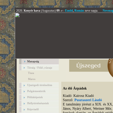
2026.
Kenyér hava
(Augusztus)
09
.-e -
Emőd
,
Román
neve napja.
Nevena
Manapság
Térség / Föld-,vízrajz
Tisza
Maros
Ujszögedi történelöm
Az élő Árpádok
Polgármestörök
Kiadó: Kairosz Kiadó
Példaképeink
Szerző:
Pusztaszeri László
Hellytörténészeink
E tanulmány jórészt a XIX. és XX,
János, Nyáry Albert, Wertner Mór,
Képviselő
források alapján, az Árpádok utóélet