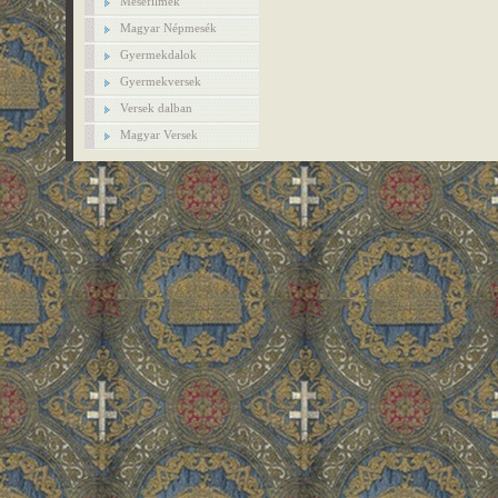
Mesefilmek
Magyar Népmesék
Gyermekdalok
Gyermekversek
Versek dalban
Magyar Versek