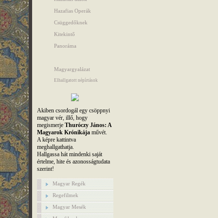
Hazafias Operák
Csüggedőknek
Kitekintő
Panoráma
Magyargyalázat
Elhallgatott népírtások
Akiben csordogál egy csöppnyi
magyar vér, illő, hogy
megismerje
Thuróczy János: A
Magyarok Krónikája
művét.
A képre kattintva
meghallgathatja.
Hallgassa hát mindenki saját
értelme, hite és azonosságtudata
szerint!
Magyar Regék
Regefilmek
Magyar Mesék