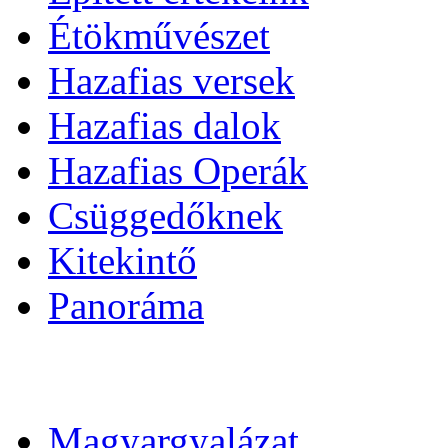
Étökművészet
Hazafias versek
Hazafias dalok
Hazafias Operák
Csüggedőknek
Kitekintő
Panoráma
Magyargyalázat