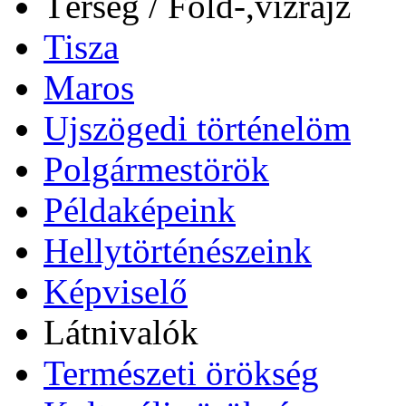
Térség / Föld-,vízrajz
Tisza
Maros
Ujszögedi történelöm
Polgármestörök
Példaképeink
Hellytörténészeink
Képviselő
Látnivalók
Természeti örökség