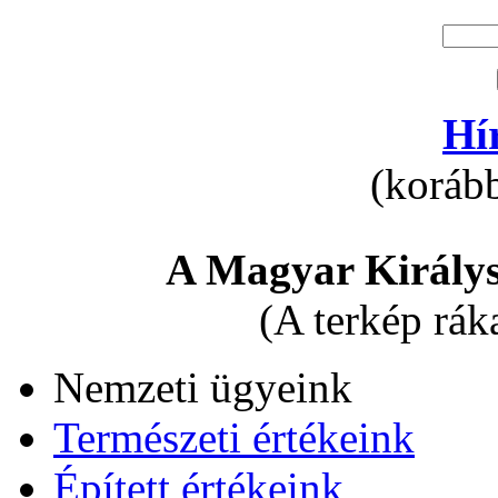
Hí
(korább
A Magyar Királys
(A terkép rák
Nemzeti ügyeink
Természeti értékeink
Épített értékeink