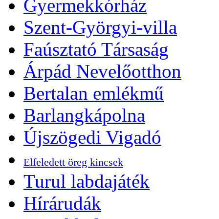
Gyermekkórház
Szent-Györgyi-villa
Faúsztató Társaság
Árpád Nevelőotthon
Bertalan emlékmű
Barlangkápolna
Újszögedi Vigadó
Elfeledett öreg kincsek
Turul labdajáték
Hírárudák