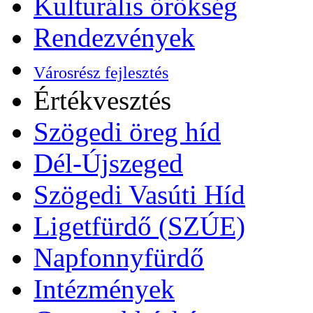
Kulturális örökség
Rendezvények
Városrész fejlesztés
Értékvesztés
Szögedi öreg híd
Dél-Újszeged
Szögedi Vasúti Híd
Ligetfürdő (SZÚE)
Napfonnyfürdő
Intézmények