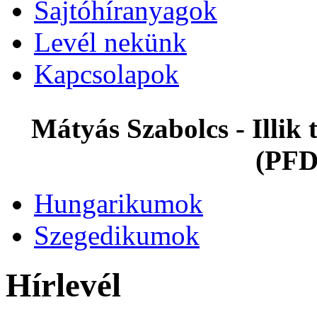
Sajtóhíranyagok
Levél nekünk
Kapcsolapok
Mátyás Szabolcs - Illi
(PFD
Hungarikumok
Szegedikumok
Hírlevél