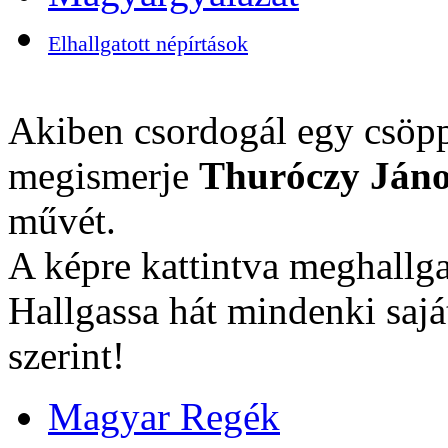
Elhallgatott népírtások
Akiben csordogál egy csöpp
megismerje
Thuróczy Jáno
művét.
A képre kattintva meghallga
Hallgassa hát mindenki sajá
szerint!
Magyar Regék