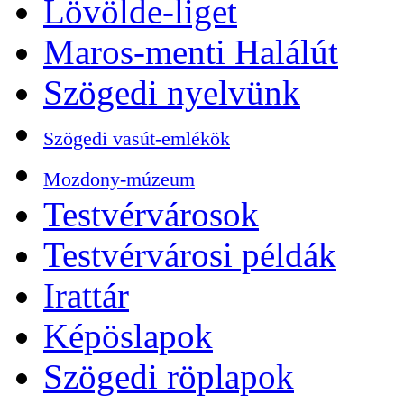
Lövölde-liget
Maros-menti Halálút
Szögedi nyelvünk
Szögedi vasút-emlékök
Mozdony-múzeum
Testvérvárosok
Testvérvárosi példák
Irattár
Képöslapok
Szögedi röplapok