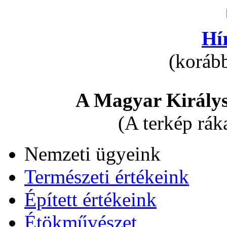
Hí
(korább
A Magyar Királys
(A terkép rák
Nemzeti ügyeink
Természeti értékeink
Épített értékeink
Étökművészet