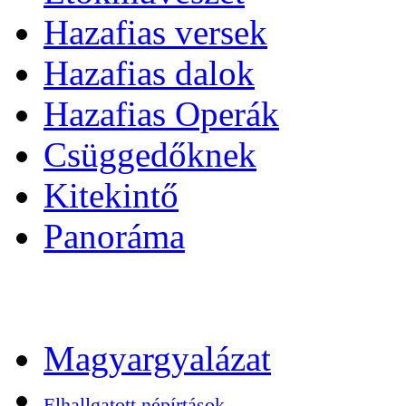
Hazafias versek
Hazafias dalok
Hazafias Operák
Csüggedőknek
Kitekintő
Panoráma
Magyargyalázat
Elhallgatott népírtások