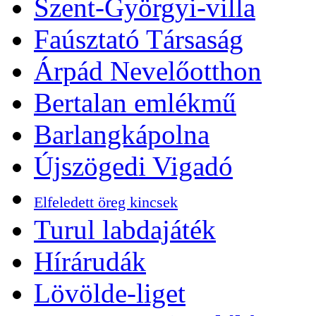
Szent-Györgyi-villa
Faúsztató Társaság
Árpád Nevelőotthon
Bertalan emlékmű
Barlangkápolna
Újszögedi Vigadó
Elfeledett öreg kincsek
Turul labdajáték
Hírárudák
Lövölde-liget