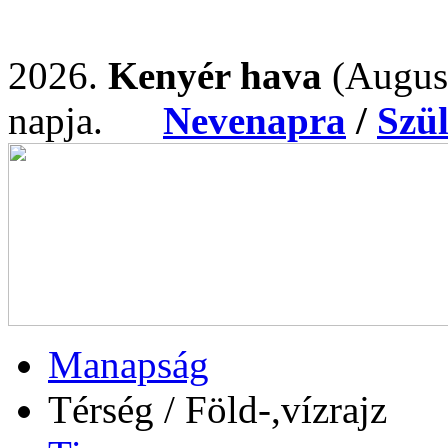
2026.
Kenyér hava
(Augus
napja.
Nevenapra
/
Szü
Manapság
Térség / Föld-,vízrajz