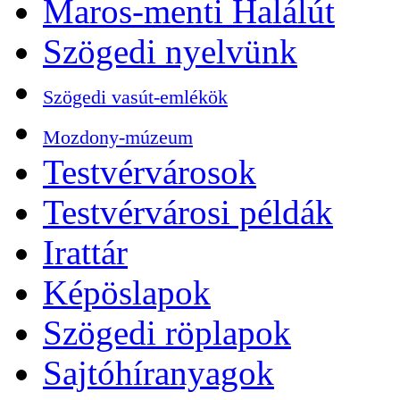
Maros-menti Halálút
Szögedi nyelvünk
Szögedi vasút-emlékök
Mozdony-múzeum
Testvérvárosok
Testvérvárosi példák
Irattár
Képöslapok
Szögedi röplapok
Sajtóhíranyagok