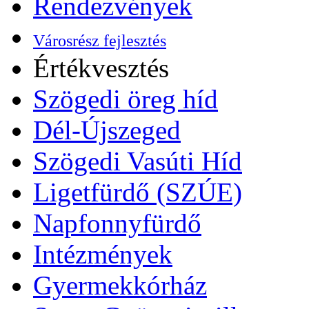
Rendezvények
Városrész fejlesztés
Értékvesztés
Szögedi öreg híd
Dél-Újszeged
Szögedi Vasúti Híd
Ligetfürdő (SZÚE)
Napfonnyfürdő
Intézmények
Gyermekkórház