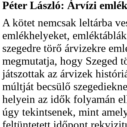
Péter László: Árvízi emlé
A kötet nemcsak leltárba ve
emlékhelyeket, emléktáblák
szegedre törő árvizekre eml
megmutatja, hogy Szeged tö
játszottak az árvizek históri
múltját becsülő szegediekn
helyein az idők folyamán el
úgy tekintsenek, mint amel
feltüntetett időpont rekviz