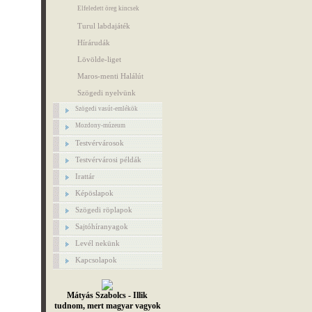
Elfeledett öreg kincsek
Turul labdajáték
Hírárudák
Lövölde-liget
Maros-menti Halálút
Szögedi nyelvünk
Szögedi vasút-emlékök
Mozdony-múzeum
Testvérvárosok
Testvérvárosi példák
Irattár
Képöslapok
Szögedi röplapok
Sajtóhíranyagok
Levél nekünk
Kapcsolapok
Mátyás Szabolcs - Illik
tudnom, mert magyar vagyok