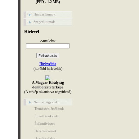
(PFD - 1.2 MB)
Hungarikumok
Szegedikumok
Hírlevél
e-mailcím:
Hírlevéltár
(korábbi hírlevelek)
A Magyar Királyság
domborzati terképe
(A terkép rákattintva nagyítható)
Nemzeti ügyeink
Természeti értékeink
Épített értékeink
Étökművészet
Hazafias versek
Hazafias dalok