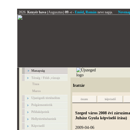
2026.
Kenyér hava
(Augusztus)
09
.-e -
Emőd
,
Román
neve napja.
Nevena
Manapság
Térség / Föld-,vízrajz
Tisza
Irattár
Maros
Ujszögedi történelöm
összes
képviselő
Polgármestörök
Példaképeink
Szeged város 2008 évi zárszáma
Juhász Gyula képviselő írása)
Hellytörténészeink
Képviselő
2009-04-06