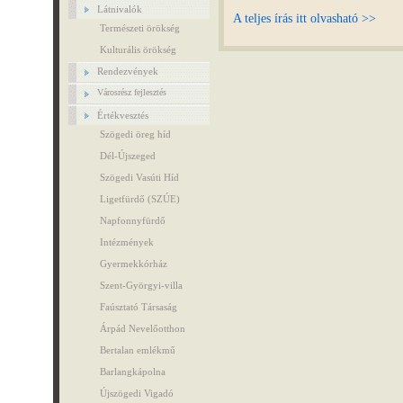
Látnivalók
A teljes írás itt olvasható >>
Természeti örökség
Kulturális örökség
Rendezvények
Városrész fejlesztés
Értékvesztés
Szögedi öreg híd
Dél-Újszeged
Szögedi Vasúti Híd
Ligetfürdő (SZÚE)
Napfonnyfürdő
Intézmények
Gyermekkórház
Szent-Györgyi-villa
Faúsztató Társaság
Árpád Nevelőotthon
Bertalan emlékmű
Barlangkápolna
Újszögedi Vigadó