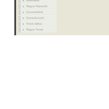
Mesefilmek
Magyar Népmesék
Gyermekdalok
Gyermekversek
Versek dalban
Magyar Versek