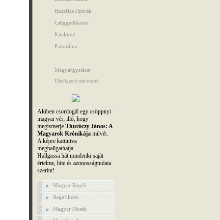
Hazafias Operák
Csüggedőknek
Kitekintő
Panoráma
Magyargyalázat
Elhallgatott népírtások
Akiben csordogál egy csöppnyi
magyar vér, illő, hogy
megismerje
Thuróczy János: A
Magyarok Krónikája
művét.
A képre kattintva
meghallgathatja.
Hallgassa hát mindenki saját
értelme, hite és azonosságtudata
szerint!
Magyar Regék
Regefilmek
Magyar Mesék