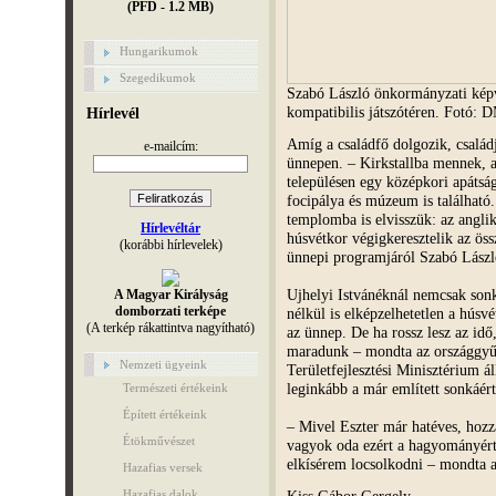
(PFD - 1.2 MB)
Hungarikumok
Szegedikumok
Szabó László önkormányzati kép
kompatibilis játszótéren. Fotó: 
Hírlevél
Amíg a családfő dolgozik, családj
e-mailcím:
ünnepen. – Kirkstallba mennek, a
településen egy középkori apátság
focipálya és múzeum is található
templomba is elvisszük: az angli
Hírlevéltár
húsvétkor végigkeresztelik az öss
(korábbi hírlevelek)
ünnepi programjáról Szabó Lászl
Ujhelyi Istvánéknál nemcsak son
A Magyar Királyság
domborzati terképe
nélkül is elképzelhetetlen a húsv
(A terkép rákattintva nagyítható)
az ünnep. De ha rossz lesz az idő
maradunk – mondta az országgyűl
Nemzeti ügyeink
Területfejlesztési Minisztérium ál
leginkább a már említett sonkáért
Természeti értékeink
Épített értékeink
– Mivel Eszter már hatéves, hozz
Étökművészet
vagyok oda ezért a hagyományért,
elkísérem locsolkodni – mondta 
Hazafias versek
Kiss Gábor Gergely
Hazafias dalok