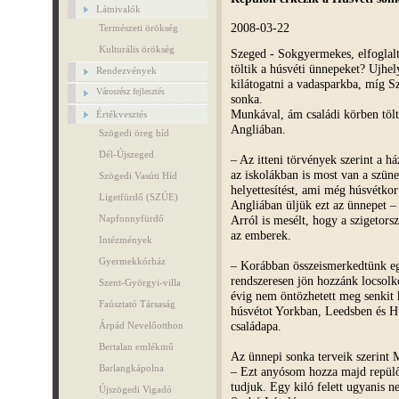
Látnivalók
2008-03-22
Természeti örökség
Kulturális örökség
Szeged - Sokgyermekes, elfoglalt
töltik a húsvéti ünnepeket? Ujhel
Rendezvények
kilátogatni a vadasparkba, míg S
Városrész fejlesztés
sonka.
Munkával, ám családi körben tölt
Értékvesztés
Angliában.
Szögedi öreg híd
Dél-Újszeged
– Az itteni törvények szerint a h
az iskolákban is most van a szünet
Szögedi Vasúti Híd
helyettesítést, ami még húsvétk
Ligetfürdő (SZÚE)
Angliában üljük ezt az ünnepet –
Arról is mesélt, hogy a szigetor
Napfonnyfürdő
az emberek.
Intézmények
Gyermekkórház
– Korábban összeismerkedtünk eg
rendszeresen jön hozzánk locsolk
Szent-Györgyi-villa
évig nem öntözhetett meg senkit 
Faúsztató Társaság
húsvétot Yorkban, Leedsben és H
családapa.
Árpád Nevelőotthon
Bertalan emlékmű
Az ünnepi sonka terveik szerint M
Barlangkápolna
– Ezt anyósom hozza majd repülő
tudjuk. Egy kiló felett ugyanis 
Újszögedi Vigadó