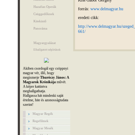
Hazafias Operák
forrás:
www.delmagyar.hu
Csüggedőknek
eredeti cikk:
Kitekintő
http://www.delmagyar.hu/szeged_
Panoráma
661/
Magyargyalázat
Elhallgatott népírtások
Akiben csordogál egy csöppnyi
magyar vér, illő, hogy
megismerje
Thuróczy János: A
Magyarok Krónikája
művét.
A képre kattintva
meghallgathatja.
Hallgassa hát mindenki saját
értelme, hite és azonosságtudata
szerint!
Magyar Regék
Regefilmek
Magyar Mesék