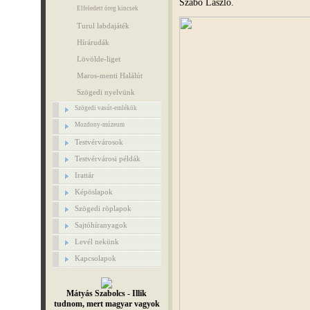
Szabó László.
Elfeledett öreg kincsek
Turul labdajáték
Hírárudák
Lövölde-liget
Maros-menti Halálút
Szögedi nyelvünk
Szögedi vasút-emlékök
Mozdony-múzeum
Testvérvárosok
Testvérvárosi példák
Irattár
Képöslapok
Szögedi röplapok
Sajtóhíranyagok
Levél nekünk
Kapcsolapok
Mátyás Szabolcs - Illik
tudnom, mert magyar vagyok