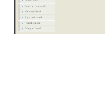
Mesefilmek
Magyar Népmesék
Gyermekdalok
Gyermekversek
Versek dalban
Magyar Versek