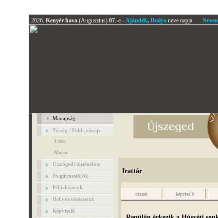
2026.
Kenyér hava
(Augusztus)
07
.-e -
Ajándék
,
Ibolya
neve napja.
Neven
Manapság
Térség / Föld-,vízrajz
Tisza
Maros
Ujszögedi történelöm
Irattár
Polgármestörök
Példaképeink
összes
képviselő
Hellytörténészeink
Képviselő
Repülőn érkezik a Húsvéti son