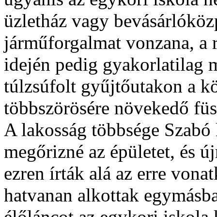
üzletház vagy bevásárlóközp
járműforgalmat vonzana, a r
idején pedig gyakorlatilag 
túlzsúfolt gyűjtőutakon a k
többszörösére növekedő füst-
A lakosság többsége Szabó
megőrizné az épületet, és új
ezren írták alá az erre vona
hatvanan alkottak egymásb
élőláncot az egykori iskol