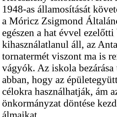
1948-as államosítását köve
a Móricz Zsigmond Általáno
egészen a hat évvel ezelőtti
kihasználatlanul áll, az Ant
tornatermét viszont ma is r
vágyók. Az iskola bezárás
abban, hogy az épületegyütt
célokra használhatják, ám
önkormányzat döntése kezdi 
álmaikat.