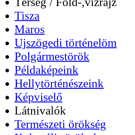
Térség / Föld-,vízrajz
Tisza
Maros
Ujszögedi történelöm
Polgármestörök
Példaképeink
Hellytörténészeink
Képviselő
Látnivalók
Természeti örökség