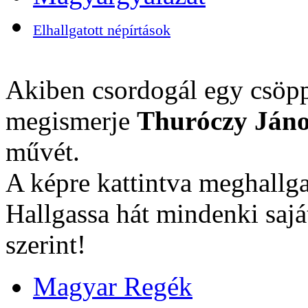
Elhallgatott népírtások
Akiben csordogál egy csöpp
megismerje
Thuróczy Jáno
művét.
A képre kattintva meghallga
Hallgassa hát mindenki sajá
szerint!
Magyar Regék