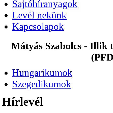
Sajtóhíranyagok
Levél nekünk
Kapcsolapok
Mátyás Szabolcs - Illi
(PFD
Hungarikumok
Szegedikumok
Hírlevél