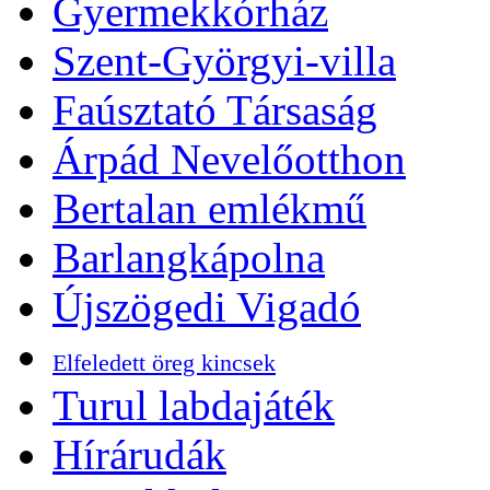
Gyermekkórház
Szent-Györgyi-villa
Faúsztató Társaság
Árpád Nevelőotthon
Bertalan emlékmű
Barlangkápolna
Újszögedi Vigadó
Elfeledett öreg kincsek
Turul labdajáték
Hírárudák