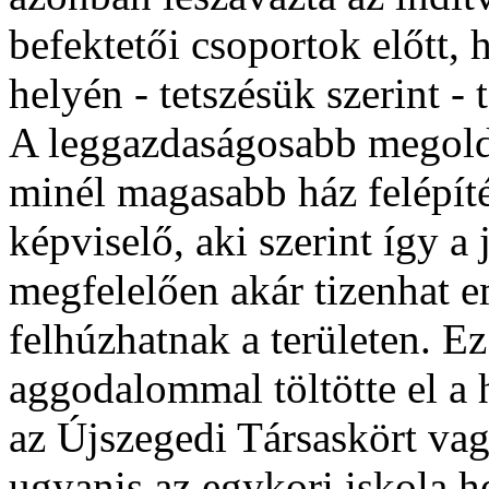
befektetői csoportok előtt,
helyén - tetszésük szerint - 
A leggazdaságosabb megold
minél magasabb ház felépít
képviselő, aki szerint így a 
megfelelően akár tizenhat e
felhúzhatnak a területen. E
aggodalommal töltötte el a h
az Újszegedi Társaskört va
ugyanis az egykori iskola h