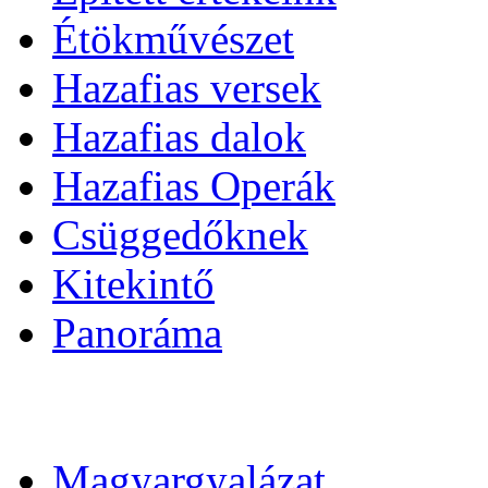
Étökművészet
Hazafias versek
Hazafias dalok
Hazafias Operák
Csüggedőknek
Kitekintő
Panoráma
Magyargyalázat