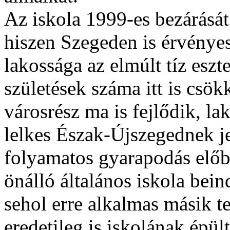
Az iskola 1999-es bezárásá
hiszen Szegeden is érvényes
lakossága az elmúlt tíz esz
születések száma itt is csö
városrész ma is fejlődik, la
lelkes Észak-Újszegednek jel
folyamatos gyarapodás előb
önálló általános iskola bei
sehol erre alkalmas másik t
eredetileg is iskolának épül