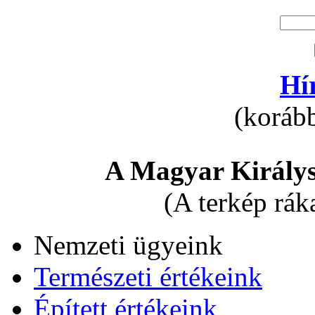
Hí
(korább
A Magyar Királys
(A terkép rák
Nemzeti ügyeink
Természeti értékeink
Épített értékeink