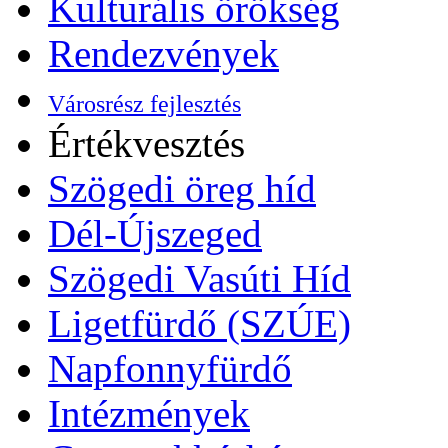
Kulturális örökség
Rendezvények
Városrész fejlesztés
Értékvesztés
Szögedi öreg híd
Dél-Újszeged
Szögedi Vasúti Híd
Ligetfürdő (SZÚE)
Napfonnyfürdő
Intézmények