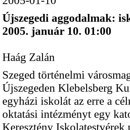
2005-01-10
Újszegedi aggodalmak: isk
2005. január 10. 01:00
Haág Zalán
Szeged történelmi városmagjá
Újszegeden Klebelsberg Kun
egyházi iskolát az erre a cé
oktatási intézményt egy kato
Keresztény Iskolatestvérek 