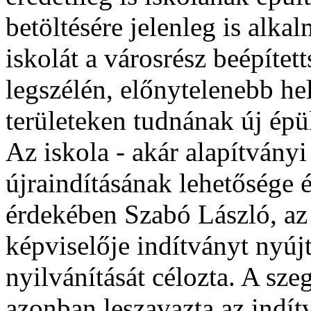
betöltésére jelenleg is alka
iskolát a városrész beépíte
legszélén, előnytelenebb he
területeken tudnának új épül
Az iskola - akár alapítvány
újraindításának lehetősége 
érdekében Szabó László, az 
képviselője indítványt nyújt
nyilvánítását célozta. A sz
azonban leszavazta az indítv