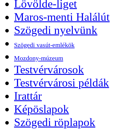
Lövölde-liget
Maros-menti Halálút
Szögedi nyelvünk
Szögedi vasút-emlékök
Mozdony-múzeum
Testvérvárosok
Testvérvárosi példák
Irattár
Képöslapok
Szögedi röplapok