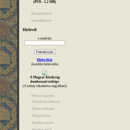
(PFD - 1.2 MB)
Hungarikumok
Szegedikumok
Hírlevél
e-mailcím:
Hírlevéltár
(korábbi hírlevelek)
A Magyar Királyság
domborzati terképe
(A terkép rákattintva nagyítható)
Nemzeti ügyeink
Természeti értékeink
Épített értékeink
Étökművészet
Hazafias versek
Hazafias dalok