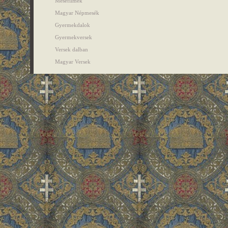
Mesefilmek
Magyar Népmesék
Gyermekdalok
Gyermekversek
Versek dalban
Magyar Versek