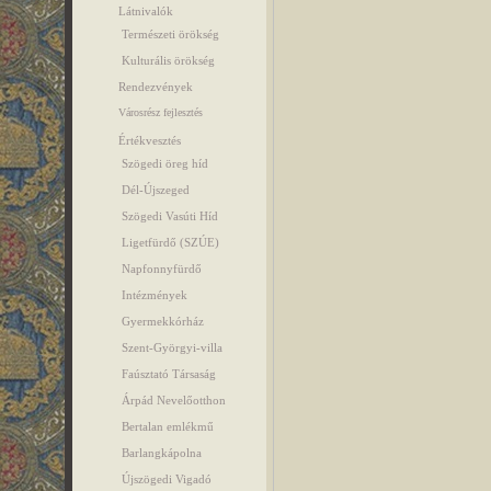
Látnivalók
Természeti örökség
Kulturális örökség
Rendezvények
Városrész fejlesztés
Értékvesztés
Szögedi öreg híd
Dél-Újszeged
Szögedi Vasúti Híd
Ligetfürdő (SZÚE)
Napfonnyfürdő
Intézmények
Gyermekkórház
Szent-Györgyi-villa
Faúsztató Társaság
Árpád Nevelőotthon
Bertalan emlékmű
Barlangkápolna
Újszögedi Vigadó