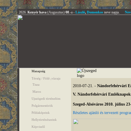
2026.
Kenyér hava
(Augusztus)
08
.-a -
László
,
Domonkos
neve napja.
Nev
Manapság
Térség / Föld-,vízrajz
Tisza
2010-07-21. -
Nándorfehérvári 
Maros
V. Nándorfehérvári Emléknapok
Ujszögedi történelöm
Szeged-Alsóváros 2010. július 23
Polgármestörök
Részletes ajánló és tervezett progr
Példaképeink
Hellytörténészeink
Képviselő