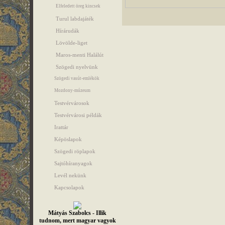
Elfeledett öreg kincsek
Turul labdajáték
Hírárudák
Lövölde-liget
Maros-menti Halálút
Szögedi nyelvünk
Szögedi vasút-emlékök
Mozdony-múzeum
Testvérvárosok
Testvérvárosi példák
Irattár
Képöslapok
Szögedi röplapok
Sajtóhíranyagok
Levél nekünk
Kapcsolapok
Mátyás Szabolcs - Illik
tudnom, mert magyar vagyok