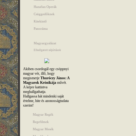
Hazafias Operák
Csüggedőknek
Kitekintő
Panoráma
Magyargyalázat
Elhallgatott népírtások
Akiben csordogál egy csöppnyi
magyar vér, illő, hogy
megismerje
Thuróczy János: A
Magyarok Krónikája
művét.
A képre kattintva
meghallgathatja.
Hallgassa hát mindenki saját
értelme, hite és azonosságtudata
szerint!
Magyar Regék
Regefilmek
Magyar Mesék