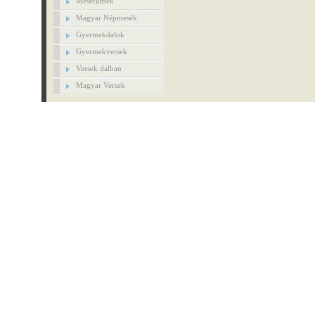
Mesefilmek
Magyar Népmesék
Gyermekdalok
Gyermekversek
Versek dalban
Magyar Versek