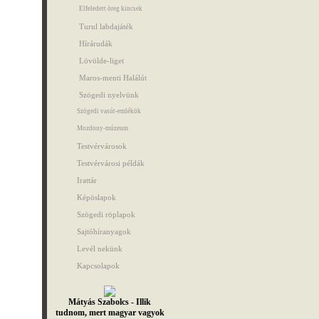
Elfeledett öreg kincsek
Turul labdajáték
Hírárudák
Lövölde-liget
Maros-menti Halálút
Szögedi nyelvünk
Szögedi vasút-emlékök
Mozdony-múzeum
Testvérvárosok
Testvérvárosi példák
Irattár
Képöslapok
Szögedi röplapok
Sajtóhíranyagok
Levél nekünk
Kapcsolapok
Mátyás Szabolcs - Illik
tudnom, mert magyar vagyok