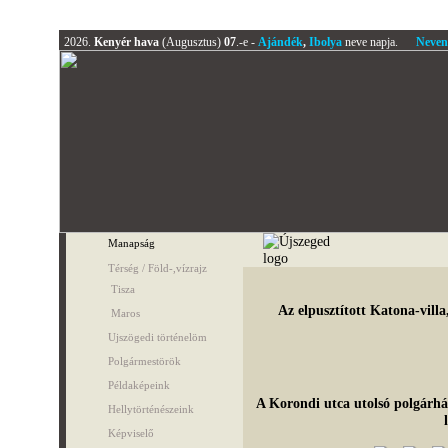
2026.
Kenyér hava
(Augusztus)
07
.-e -
Ajándék
,
Ibolya
neve napja.
Neven
Manapság
Térség / Föld-,vízrajz
Tisza
Az elpusztított Katona-vill
Maros
Ujszögedi történelöm
Polgármestörök
Példaképeink
A Korondi utca utolsó polgárhá
Hellytörténészeink
Képviselő