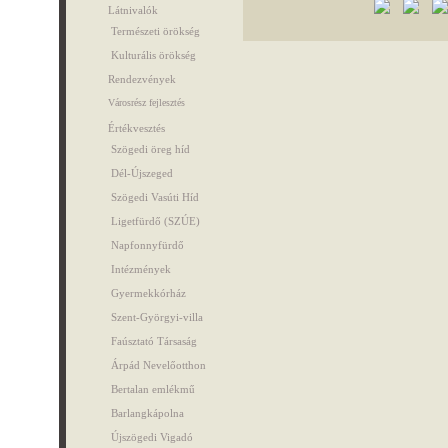
Látnivalók
Természeti örökség
Kulturális örökség
Rendezvények
Városrész fejlesztés
Értékvesztés
Szögedi öreg híd
Dél-Újszeged
Szögedi Vasúti Híd
Ligetfürdő (SZÚE)
Napfonnyfürdő
Intézmények
Gyermekkórház
Szent-Györgyi-villa
Faúsztató Társaság
Árpád Nevelőotthon
Bertalan emlékmű
Barlangkápolna
Újszögedi Vigadó