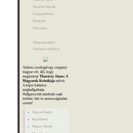
Hazafias Operák
Csüggedőknek
Kitekintő
Panoráma
Magyargyalázat
Elhallgatott népírtások
Akiben csordogál egy csöppnyi
magyar vér, illő, hogy
megismerje
Thuróczy János: A
Magyarok Krónikája
művét.
A képre kattintva
meghallgathatja.
Hallgassa hát mindenki saját
értelme, hite és azonosságtudata
szerint!
Magyar Regék
Regefilmek
Magyar Mesék