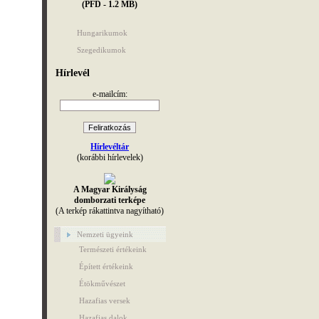
(PFD - 1.2 MB)
Hungarikumok
Szegedikumok
Hírlevél
e-mailcím:
Hírlevéltár
(korábbi hírlevelek)
A Magyar Királyság
domborzati terképe
(A terkép rákattintva nagyítható)
Nemzeti ügyeink
Természeti értékeink
Épített értékeink
Étökművészet
Hazafias versek
Hazafias dalok