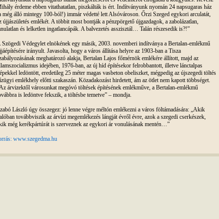
ihály érdeme ebben vitathatatlan, piszkálták is ért. Indítványunk nyomán 24 napsugaras ház
a még álló mintegy 100-ból!) immár védetté lett Alsóvároson. Őrzi Szeged egykori arculatát,
z újjászületés emlékét. A többit most bontják a pénzpörgető újgazdagok, a zabolázatlan,
anulatlan és lelketlen ingatlancápák. A balvezetés asszisztál… Talán részesedik is?!”
 Szögedi Védegylet elnökének egy másik, 2003. novemberi indítványa a Bertalan-emlékmű
jjáépítésére irányult. Javasolta, hogy a város állítása helyre az 1903-ban a Tisza
zabályozásának meghatározó alakja, Bertalan Lajos főmérnök emlékére állított, majd az
llamszocializmus idejében, 1976-ban, az új híd építésekor felrobbantott, illetve lánctalpas
épekkel ledöntött, eredetileg 25 méter magas vasbeton obeliszket, mégpedig az újszegedi töltés
ízügyi emlékhely előtti szakaszán. Közadakozást hirdetett, ám az ötlet nem kapott többséget.
Az árvizektől városunkat megóvó töltések építésének emlékműve, a Bertalan-emlékmű
ovábbra is ledöntve fekszik, a töltésbe temetve” – mondja.
zabó László úgy összegez: jó lenne végre méltón emlékezni a város föltámadására: „Akik
alóban továbbviszik az árvízi megemlékezés lángját évről évre, azok a szegedi cserkészek,
kik még kerékpártúrát is szerveznek az egykori ár vonulásának mentén…”
orrás: www.szegedma.hu