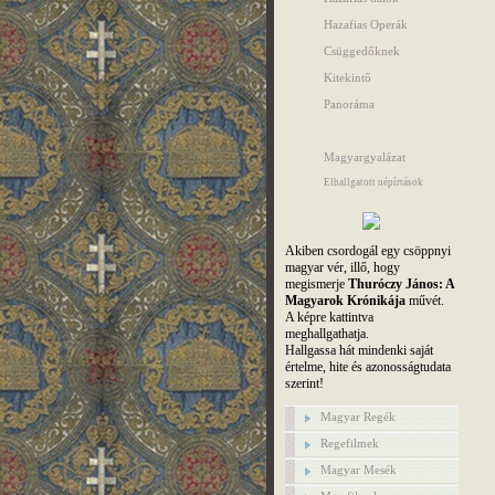
Hazafias Operák
Csüggedőknek
Kitekintő
Panoráma
Magyargyalázat
Elhallgatott népírtások
Akiben csordogál egy csöppnyi
magyar vér, illő, hogy
megismerje
Thuróczy János: A
Magyarok Krónikája
művét.
A képre kattintva
meghallgathatja.
Hallgassa hát mindenki saját
értelme, hite és azonosságtudata
szerint!
Magyar Regék
Regefilmek
Magyar Mesék