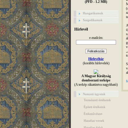
(PFD - 1.2 MB)
M
(
a
Hungarikumok
t
Szegedikumok
A
Hírlevél
ú
s
e-mailcím:
á
g
v
„
t
Hírlevéltár
(korábbi hírlevelek)
S
v
a
A Magyar Királyság
domborzati terképe
f
(A terkép rákattintva nagyítható)
Nemzeti ügyeink
Természeti értékeink
Épített értékeink
Étökművészet
Hazafias versek
Hazafias dalok