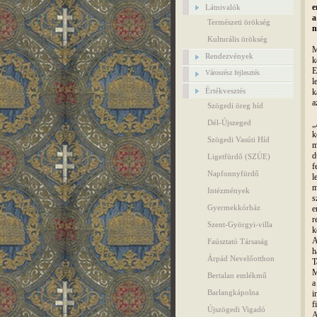
e
Látnivalók
a
Természeti örökség
n
Kulturális örökség
M
Rendezvények
k
E
Városrész fejlesztés
l
Értékvesztés
k
a
Szögedi öreg híd
Dél-Újszeged
„
k
Szögedi Vasúti Híd
m
d
Ligetfürdő (SZÚE)
f
Napfonnyfürdő
l
m
Intézmények
s
Gyermekkórház
e
r
Szent-Györgyi-villa
k
A
Faúsztató Társaság
h
Árpád Nevelőotthon
T
M
Bertalan emlékmű
a
Barlangkápolna
i
f
Újszögedi Vigadó
A