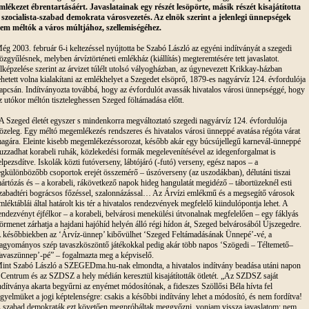
mlékezet ébrentartásáért. Javaslatainak egy részét lesöpörte, másik részét kisajátította
 szocialista-szabad demokrata városvezetés. Az elnök szerint a jelenlegi ünnepségek
em méltók a város múltjához, szellemiségéhez.
ég 2003. február 6-i keltezéssel nyújtotta be Szabó László az egyéni indítványát a szegedi
özgyűlésnek, melyben árvíztörténeti emlékház (kiállítás) megteremtésére tett javaslatot.
lképzelése szerint az árvizet túlélt utolsó vályogházban, az úgynevezett Krikkay-házban
ehetett volna kialakítani az emlékhelyet a Szegedet elsöprő, 1879-es nagyárvíz 124. évfordulója
apcsán. Indítványozta továbbá, hogy az évfordulót avassák hivatalos városi ünnepséggé, hogy
z utókor méltón tiszteleghessen Szeged föltámadása előtt.
A Szeged életét egyszer s mindenkorra megváltoztató szegedi nagyárvíz 124. évfordulója
özeleg. Egy méltó megemlékezés rendszeres és hivatalos városi ünneppé avatása régóta várat
agára. Eleinte kisebb megemlékezéssorozat, később akár egy búcsújellegű karnevál-ünneppé
uzzadhat korabeli ruhák, közlekedési formák megelevenítésével az idegenforgalmat is
elpezsdítve. Iskolák közti futóverseny, lábtójáró (-futó) verseny, egész napos – a
egkülönbözőbb csoportok erejét összemérő – úszóverseny (az uszodákban), délutáni tiszai
ártózás és – a korabeli, rákövetkező napok hideg hangulatát megidéző – tábortüzeknél esti
zabadtéri bográcsos főzéssel, szalonnázással… Az Árvízi emlékmű és a megsegítő városok
mléktáblái által határolt kis tér a hivatalos rendezvények megfelelő kiindulópontja lehet. A
endezvényt éjfélkor – a korabeli, belvárosi menekülési útvonalnak megfelelően – egy fáklyás
örmenet zárhatja a hajdani hajóhíd helyén álló régi hídon át, Szeged belvárosából Újszegedre.
 későbbiekben az ‘Árvíz-ünnep’ kibővülhet ‘Szeged Feltámadásának Ünnepé’-vé, a
agyományos szép tavaszköszöntő játékokkal pedig akár több napos ‘Szögedi – Téltemető–
avaszünnep’-pé” – fogalmazta meg a képviselő.
int Szabó László a SZEGEDma.hu-nak elmondta, a hivatalos indítvány beadása utáni napon
 Centrum és az SZDSZ a hely médián keresztül kisajátították ötletét. „Az SZDSZ saját
ndítványa akarta begyűrni az enyémet módosítónak, a fideszes Szöllősi Béla hívta fel
igyelmüket a jogi képtelenségre: csakis a későbbi indítvány lehet a módosító, és nem fordítva!
 szabad demokraták ezt követően megpróbáltak meggyőzni, vonjam vissza javaslatom; nem