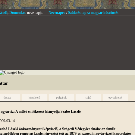
ászló
,
Domonkos
neve napja.
Nevenapra
/
Születésnapra magyar köszöntés
attár
összes
képviselő
polgárok
sajtó
egyesületek
agyárvíz: A méltó emlékezést hiányolja Szabó László
009-03-14
zabó László önkormányzati képviselő, a Szögedi Védegylet elnöke az elmúlt
sztendőkben rengeteg kezdeményezést tett az 1879-es szegedi nagyárvízzel kapcsolatos