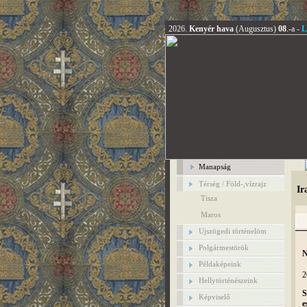
2026.
Kenyér hava
(Augusztus)
08
.-a -
L
Manapság
Térség / Föld-,vízrajz
Ir
Tisza
Maros
Ujszögedi történelöm
Polgármestörök
N
Példaképeink
2
Hellytörténészeink
S
Képviselő
e