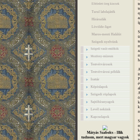
t
Elfeledett öreg kincsek
t
Turul labdajáték
e
a
Hírárudák
í
Lövölde-liget
S
Maros-menti Halálút
ü
t
Szögedi nyelvünk
m
Szögedi vasút-emlékök
a
m
Mozdony-múzeum
h
Testvérvárosok
A
Testvérvárosi példák
i
P
Irattár
é
Képöslapok
a
A
Szögedi röplapok
ö
Sajtóhíranyagok
k
k
Levél nekünk
m
Kapcsolapok
S
m
k
Mátyás Szabolcs - Illik
t
tudnom, mert magyar vagyok
i