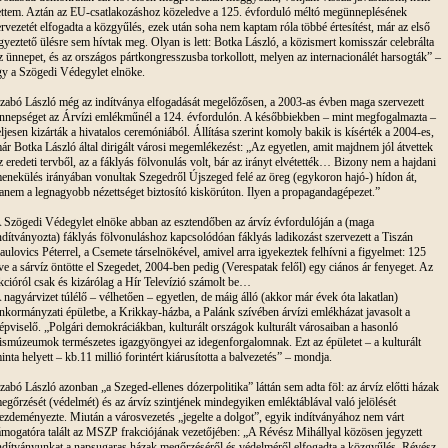
ettem. Aztán az EU-csatlakozáshoz közeledve a 125. évforduló méltó megünneplésének
ervezetét elfogadta a közgyűlés, ezek után soha nem kaptam róla többé értesítést, már az első
gyeztető ülésre sem hívtak meg. Olyan is lett: Botka László, a közismert komisszár celebrálta
z ünnepet, és az országos pártkongresszusba torkollott, melyen az internacionálét harsogták” –
gy a Szögedi Védegylet elnöke.
zabó László még az indítványa elfogadását megelőzősen, a 2003-as évben maga szervezett
nnepséget az Árvízi emlékműnél a 124. évfordulón. A későbbiekben – mint megfogalmazta –
eljesen kizárták a hivatalos ceremóniából. Állítása szerint komoly bakik is kísérték a 2004-es,
ár Botka László által dirigált városi megemlékezést: „Az egyetlen, amit majdnem jól átvettek
z eredeti tervből, az a fáklyás fölvonulás volt, bár az irányt elvétették… Bizony nem a hajdani
enekülés irányában vonultak Szegedről Újszeged felé az öreg (egykoron hajó-) hídon át,
anem a legnagyobb nézettséget biztosító kiskörúton. Ilyen a propagandagépezet.”
 Szögedi Védegylet elnöke abban az esztendőben az árvíz évfordulóján a (maga
ndítványozta) fáklyás fölvonuláshoz kapcsolódóan fáklyás ladikozást szervezett a Tiszán
aulovics Péterrel, a Csemete társelnökével, amivel arra igyekeztek felhívni a figyelmet: 125
ve a sárvíz öntötte el Szegedet, 2004-ben pedig (Verespatak felől) egy ciános ár fenyeget. Az
kcióról csak és kizárólag a Hír Televízió számolt be…
 nagyárvizet túlélő – vélhetően – egyetlen, de máig álló (akkor már évek óta lakatlan)
nkormányzati épületbe, a Krikkay-házba, a Palánk szívében árvízi emlékházat javasolt a
épviselő. „Polgári demokráciákban, kulturált országok kulturált városaiban a hasonló
ismúzeumok természetes igazgyöngyei az idegenforgalomnak. Ezt az épületet – a kulturált
inta helyett – kb.11 millió forintért kiárusította a balvezetés” – mondja.
zabó László azonban „a Szeged-ellenes dózerpolitika” láttán sem adta föl: az árvíz előtti házak
egőrzését (védelmét) és az árvíz szintjének mindegyiken emléktáblával való jelölését
ezdeményezte. Miután a városvezetés „jegelte a dolgot”, egyik indítványához nem várt
ámogatóra talált az MSZP frakciójának vezetőjében: „A Révész Mihállyal közösen jegyzett
ndítványunkat a napsugaras házak megőrzéséről és védelméről elfogadta a közgyűlés. Révész