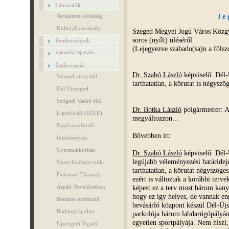
Látnivalók
J
e 
Természeti örökség
Kulturális örökség
Szeged Megyei Jogú Város Közgyű
soros (nyílt) üléséről
Rendezvények
(Lejegyezve szabado(sa)n a fölsz
Városrész fejlesztés
Értékvesztés
Dr. Szabó László
képviselő: Dél-Ú
Szögedi öreg híd
tarthatatlan, a körutat is négyszö
Dél-Újszeged
Szögedi Vasúti Híd
Dr. Botka László
polgármester: A
Ligetfürdő (SZÚE)
megváltozzon...
Napfonnyfürdő
Bővebben itt:
Intézmények
Gyermekkórház
Dr. Szabó László
képviselő: Dél-Ú
legújabb véleményezési határideje 
Szent-Györgyi-villa
tarthatatlan, a körutat négyszögesí
Faúsztató Társaság
ezért is változtak a korábbi terv
képest ez a terv most három kany
Árpád Nevelőotthon
hogy ez így helyes, de vannak e
Bertalan emlékmű
bevásárló központ készül Dél-Új
Barlangkápolna
parkolója három labdarúgópályány
egyetlen sportpályája. Nem hiszi
Újszögedi Vigadó