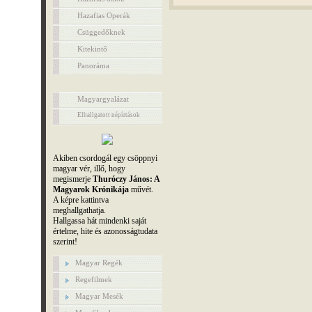
Hazafias Operák
Csüggedőknek
Kitekintő
Panoráma
Magyargyalázat
Elhallgatott népírtások
Akiben csordogál egy csöppnyi
magyar vér, illő, hogy
megismerje
Thuróczy János: A
Magyarok Krónikája
művét.
A képre kattintva
meghallgathatja.
Hallgassa hát mindenki saját
értelme, hite és azonosságtudata
szerint!
Magyar Regék
Regefilmek
Magyar Mesék