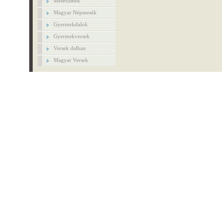
Mesefilmek
Magyar Népmesék
Gyermekdalok
Gyermekversek
Versek dalban
Magyar Versek