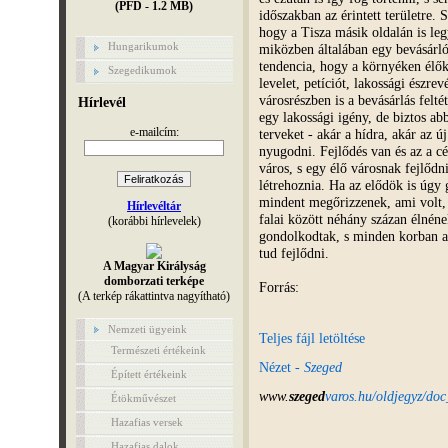
(PFD - 1.2 MB)
időszakban az érintett területre.
hogy a Tisza másik oldalán is leg
Hungarikumok
miközben általában egy bevásárló 
tendencia, hogy a környéken élők 
Szegedikumok
levelet, petíciót, lakossági észrev
városrészben is a bevásárlás felté
Hírlevél
egy lakossági igény, de biztos a
e-mailcím:
terveket - akár a hídra, akár az 
nyugodni. Fejlődés van és az a cé
város, s egy élő városnak fejlődni
létrehoznia. Ha az elődök is úgy
mindent megőrizzenek, ami volt,
Hírlevéltár
falai között néhány százan élnén
(korábbi hírlevelek)
gondolkodtak, s minden korban az
tud fejlődni.
A Magyar Királyság
domborzati terképe
Forrás:
(A terkép rákattintva nagyítható)
Nemzeti ügyeink
Teljes fájl letöltése
Természeti értékeink
Nézet -
Szeged
Épített értékeink
www.
szeged
varos.hu/oldjegyz/do
Étökművészet
Hazafias versek
Hazafias dalok