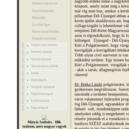
nagyobb érdeke lenne a nagykör
Elfeledett öreg kincsek
központ, amely miatt még a köruta
már rég nem lesz, amikor a körút
Turul labdajáték
pillanatban Dél-Újszeged abban a
Hírárudák
kevés épület akadályozza azt, ho
Lövölde-liget
csillagvizsgáló is lehetetlenné vá
telepíteni Dél-Kelet-Magyarország
Maros-menti Halálút
azon is elgondolkozni, hogy ki fog
Szögedi nyelvünk
költségeit. Újszeged - Dél-Újszeg
Kéri a Polgármestert, hogy vizsgá
Szögedi vasút-emlékök
korrigálják a korrigálható hibák
Mozdony-múzeum
Több olyan civil szervezet is va
Testvérvárosok
működési területe. Egy üresen hag
Kéri a Polgármestert, vizsgálják
Testvérvárosi példák
- akár a tartás, állagmegóvás fejé
Irattár
rászorul.
Képöslapok
Dr. Botka László
polgármester, ü
Szögedi röplapok
gyökeresen megváltozzon. Szeretn
szeretnék a területet benépesíten
Sajtóhíranyagok
város valamennyi fejlesztési prog
Levél nekünk
fog Dél-Újszeged, ugyanakkor dr.
Kapcsolapok
látható volt, mindenképpen szük
amelyeket eddig is megtehetett vo
részére juttassák el a vonatkozó 
Mátyás Szabolcs - Illik
hatályos SZÉSZ szabályoknak megf
tudnom, mert magyar vagyok
és ezután is így fog történni, s s