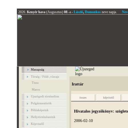
2026.
Kenyér hava
(Augusztus)
08
.-a -
László
,
Domonkos
neve napja.
Nev
Manapság
Térség / Föld-,vízrajz
Tisza
Irattár
Maros
Ujszögedi történelöm
összes
képviselő
Polgármestörök
Példaképeink
Hivatalos jegyzőkönyv: szöglet
Hellytörténészeink
2006-02-10
Képviselő