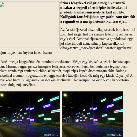
Színes fényekkel világítja meg a környező
utcákat a szegedi városképbe beilleszkedni
próbáló, hamarosan nyíló Árkád épülete.
Kollégánk fantáziájában egy párhuzam tört elő:
a régmúlt és a ma épületének kontrasztja...
Az Árkád éjszakai díszkivilágításának hol piros, hol
zöld, hol sárga, hol lila színére lettem figyelmes az
egyik éjjel. Azonnal eljátszottam a gondolattal, egy
jól sikerült buli után, néhány kupica alkoholt
elfogyasztva „mackójárásban" hazafelé igyekezve
ajon milyen látványban lehet részem.
ézzék meg a képgalériát, én mondom: csodálatos! Végre egy kis szín a szürke hétköznapok
tán. Másnap reggel persze hasogató fejfájással ébredvén, fejemben kutatva a tegnap után,
alami ronda régi épületnek előbb sziluettjét, majd teljes képét látom magam előtt. Boldog
osollyal arcomon fogyasztom el reggelem első kávéját. Ledőlök még egy kicsit. Olyan jó! A
ávé kezd hatni. Világosodik lassacskán az elmém... Köszönjük, Árkád! A volt kenderfonó
sszes dolgozója nevében...