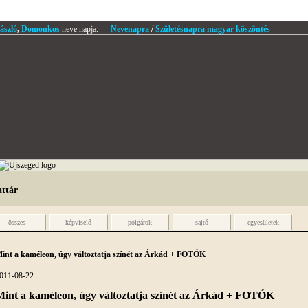
ászló
,
Domonkos
neve napja.
Nevenapra
/
Születésnapra magyar köszöntés
attár
összes
képviselő
polgárok
sajtó
egyesületek
int a kaméleon, úgy változtatja színét az Árkád + FOTÓK
011-08-22
int a kaméleon, úgy változtatja színét az Árkád + FOTÓK