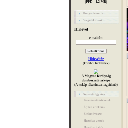
(PFD - 1.2 MB)
Hungarikumok
Szegedikumok
Hírlevél
e-mailcím:
Hírlevéltár
(korábbi hírlevelek)
A Magyar Királyság
domborzati terképe
(A terkép rákattintva nagyítható)
Nemzeti ügyeink
Természeti értékeink
Épített értékeink
Étökművészet
Hazafias versek
Hazafias dalok