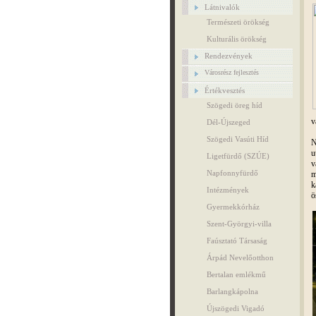
Látnivalók
Természeti örökség
Kulturális örökség
Rendezvények
Városrész fejlesztés
Értékvesztés
Szögedi öreg híd
v
Dél-Újszeged
Szögedi Vasúti Híd
N
u
Ligetfürdő (SZÚE)
v
Napfonnyfürdő
m
k
Intézmények
ö
Gyermekkórház
Szent-Györgyi-villa
Faúsztató Társaság
Árpád Nevelőotthon
Bertalan emlékmű
Barlangkápolna
Újszögedi Vigadó