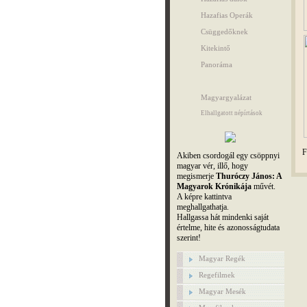
Hazafias Operák
Csüggedőknek
Kitekintő
Panoráma
Magyargyalázat
Elhallgatott népírtások
F
Akiben csordogál egy csöppnyi
magyar vér, illő, hogy
megismerje
Thuróczy János: A
Magyarok Krónikája
művét.
A képre kattintva
meghallgathatja.
Hallgassa hát mindenki saját
értelme, hite és azonosságtudata
szerint!
Magyar Regék
Regefilmek
Magyar Mesék