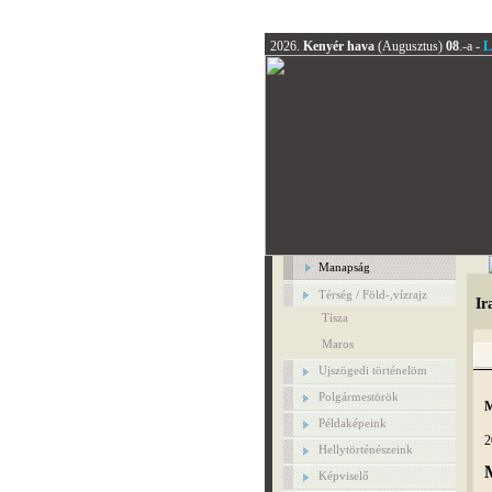
2026.
Kenyér hava
(Augusztus)
08
.-a -
L
Manapság
Térség / Föld-,vízrajz
Ir
Tisza
Maros
Ujszögedi történelöm
Polgármestörök
M
Példaképeink
2
Hellytörténészeink
M
Képviselő