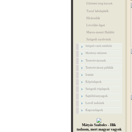
Elfeledett öreg kincsek
Turul labdajáték
Hírárudák
Lövölde-liget
Maros-menti Halálút
Szögedi nyelvünk
Szögedi vasút-emlékök
Mozdony-múzeum
Testvérvárosok
Testvérvárosi példák
Irattár
Képöslapok
Szögedi röplapok
Sajtóhíranyagok
Levél nekünk
Kapcsolapok
Mátyás Szabolcs - Illik
tudnom, mert magyar vagyok