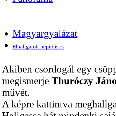
Magyargyalázat
Elhallgatott népírtások
Akiben csordogál egy csöpp
megismerje
Thuróczy Jáno
művét.
A képre kattintva meghallga
Hallgassa hát mindenki sajá