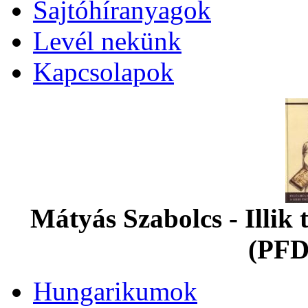
Sajtóhíranyagok
Levél nekünk
Kapcsolapok
Mátyás Szabolcs - Illi
(PFD
Hungarikumok