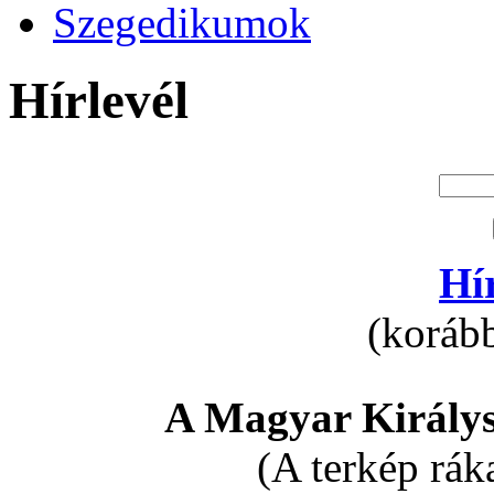
Szegedikumok
Hírlevél
Hí
(korább
A Magyar Királys
(A terkép rák