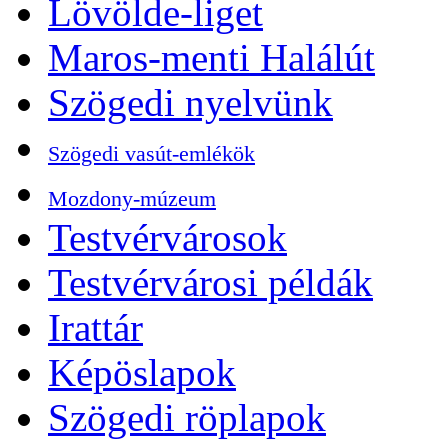
Lövölde-liget
Maros-menti Halálút
Szögedi nyelvünk
Szögedi vasút-emlékök
Mozdony-múzeum
Testvérvárosok
Testvérvárosi példák
Irattár
Képöslapok
Szögedi röplapok