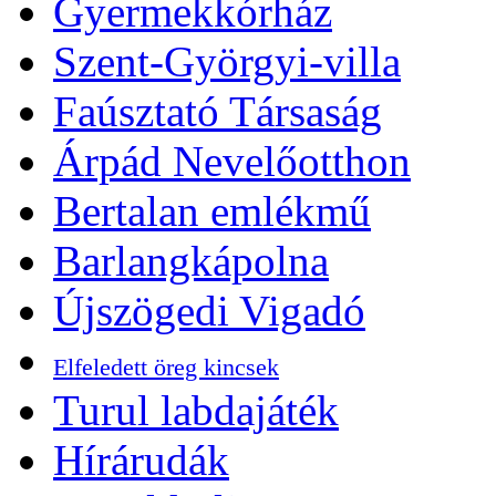
Gyermekkórház
Szent-Györgyi-villa
Faúsztató Társaság
Árpád Nevelőotthon
Bertalan emlékmű
Barlangkápolna
Újszögedi Vigadó
Elfeledett öreg kincsek
Turul labdajáték
Hírárudák