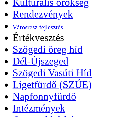
Kulturális örökség
Rendezvények
Városrész fejlesztés
Értékvesztés
Szögedi öreg híd
Dél-Újszeged
Szögedi Vasúti Híd
Ligetfürdő (SZÚE)
Napfonnyfürdő
Intézmények