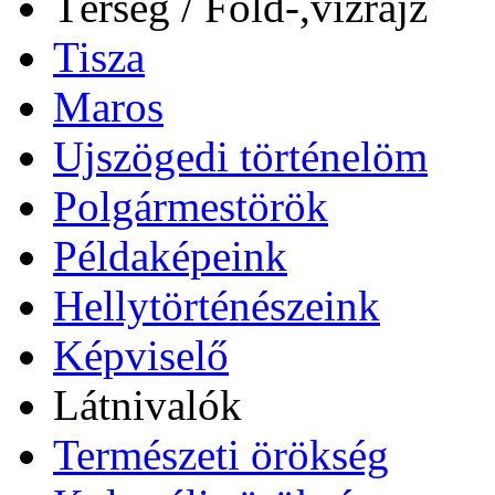
Térség / Föld-,vízrajz
Tisza
Maros
Ujszögedi történelöm
Polgármestörök
Példaképeink
Hellytörténészeink
Képviselő
Látnivalók
Természeti örökség