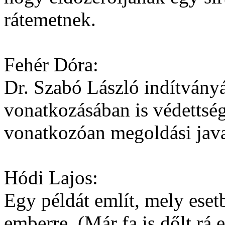
rátemetnek.
Fehér Dóra:
Dr. Szabó László indítvány
vonatkozásában is védettség
vonatkozóan megoldási java
Hódi Lajos:
Egy példát említ, mely eset
emberre. (Már fa is dőlt rá 