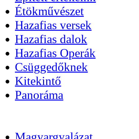
Étökművészet
Hazafias versek
Hazafias dalok
Hazafias Operák
Csüggedőknek
Kitekintő
Panoráma
Magyargyalázat