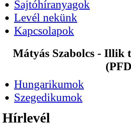
Sajtóhíranyagok
Levél nekünk
Kapcsolapok
Mátyás Szabolcs - Illi
(PFD
Hungarikumok
Szegedikumok
Hírlevél