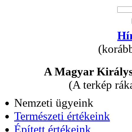
Hí
(korább
A Magyar Királys
(A terkép rák
Nemzeti ügyeink
Természeti értékeink
Épített értékeink