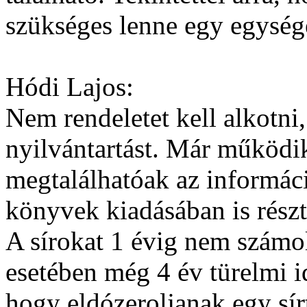
szükséges lenne egy egysége
Hódi Lajos:
Nem rendeletet kell alkotni
nyilvántartást. Már működi
megtalálhatóak az informác
könyvek kiadásában is részt
A sírokat 1 évig nem számol
esetében még 4 év türelmi id
hogy eldózeroljanak egy sír