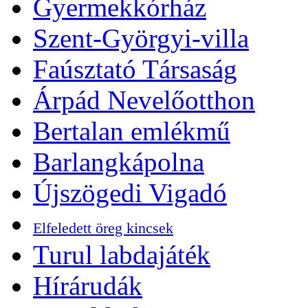
Gyermekkórház
Szent-Györgyi-villa
Faúsztató Társaság
Árpád Nevelőotthon
Bertalan emlékmű
Barlangkápolna
Újszögedi Vigadó
Elfeledett öreg kincsek
Turul labdajáték
Hírárudák