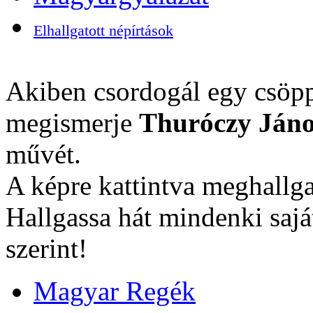
Elhallgatott népírtások
Akiben csordogál egy csöpp
megismerje
Thuróczy Jáno
művét.
A képre kattintva meghallga
Hallgassa hát mindenki sajá
szerint!
Magyar Regék