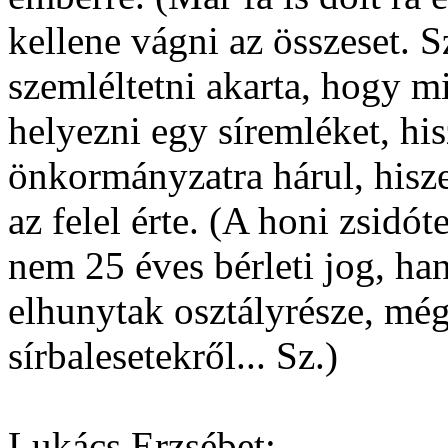
kellene vágni az összeset. S
szemléltetni akarta, hogy m
helyezni egy síremléket, his
önkormányzatra hárul, hiszen
az felel érte. (A honi zsidó
nem 25 éves bérleti jog, ha
elhunytak osztályrésze, mé
sírbalesetekről... Sz.)
Lukács Erzsébet: