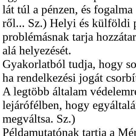
lát túl a pénzen, és fogalma
ről... Sz.) Helyi és külföld
problémásnak tarja hozzátar
alá helyezését.
Gyakorlatból tudja, hogy s
ha rendelkezési jogát csorbí
A legtöbb általam védelemre
lejárófélben, hogy egyáltal
megváltsa. Sz.)
Példamutatónak tartja a Mé