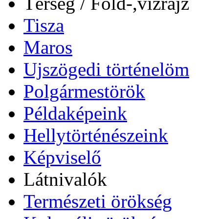
Térség / Föld-,vízrajz
Tisza
Maros
Ujszögedi történelöm
Polgármestörök
Példaképeink
Hellytörténészeink
Képviselő
Látnivalók
Természeti örökség