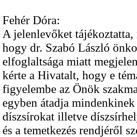
Fehér Dóra:
A jelenlevőket tájékoztatta,
hogy dr. Szabó László önko
elfoglaltsága miatt megjele
kérte a Hivatalt, hogy e té
figyelembe az Önök szakmai 
egyben átadja mindenkinek 
díszsírokat illetve díszsír
és a temetkezés rendjéről s