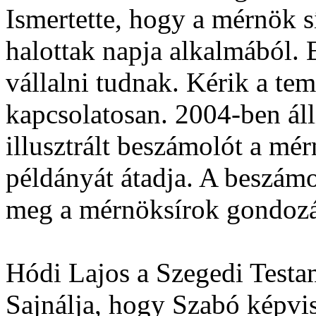
Ismertette, hogy a mérnök s
halottak napja alkalmából. E
vállalni tudnak. Kérik a teme
kapcsolatosan. 2004-ben áll
illusztrált beszámolót a mé
példányát átadja. A beszámo
meg a mérnöksírok gondozá
Hódi Lajos a Szegedi Testa
Sajnálja, hogy Szabó képvis