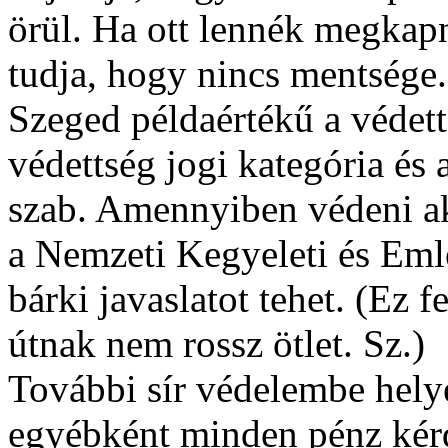
örül. Ha ott lennék megkapná
tudja, hogy nincs mentsége.
Szeged példaértékű a védett
védettség jogi kategória és 
szab. Amennyiben védeni ak
a Nemzeti Kegyeleti és Eml
bárki javaslatot tehet. (Ez f
útnak nem rossz ötlet. Sz.)
További sír védelembe helye
egyébként minden pénz kérd