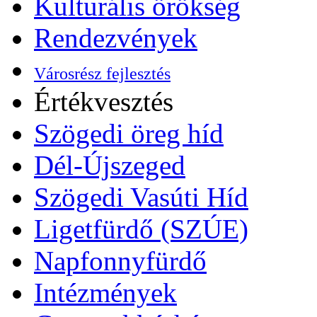
Kulturális örökség
Rendezvények
Városrész fejlesztés
Értékvesztés
Szögedi öreg híd
Dél-Újszeged
Szögedi Vasúti Híd
Ligetfürdő (SZÚE)
Napfonnyfürdő
Intézmények