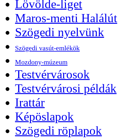
Lövölde-liget
Maros-menti Halálút
Szögedi nyelvünk
Szögedi vasút-emlékök
Mozdony-múzeum
Testvérvárosok
Testvérvárosi példák
Irattár
Képöslapok
Szögedi röplapok