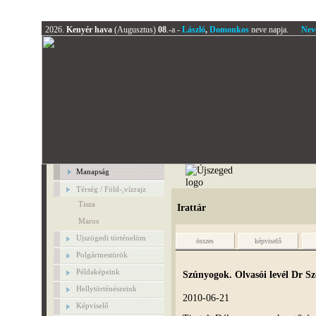
2026.
Kenyér hava
(Augusztus)
08
.-a -
László
,
Domonkos
neve napja.
Nev
Manapság
Térség / Föld-,vízrajz
Tisza
Irattár
Maros
Ujszögedi történelöm
összes
képviselő
Polgármestörök
Példaképeink
Szúnyogok. Olvasói levél Dr S
Hellytörténészeink
2010-06-21
Képviselő