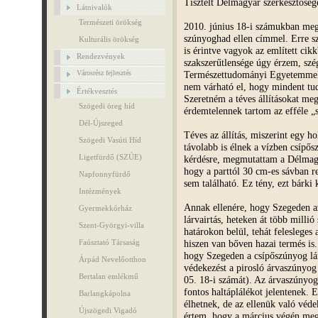
Tisztelt Délmagyar szerkesztőség
Látnivalók
Természeti örökség
2010. június 18-i számukban megj
szúnyoghad ellen címmel. Erre sz
Kulturális örökség
is érintve vagyok az említett cik
Rendezvények
szakszerűtlensége úgy érzem, szé
Természettudományi Egyetemmel i
Városrész fejlesztés
nem várható el, hogy mindent tud
Értékvesztés
Szeretném a téves állításokat me
Szögedi öreg híd
érdemtelennek tartom az efféle „s
Dél-Újszeged
Téves az állítás, miszerint egy hol
Szögedi Vasúti Híd
távolabb is élnek a vízben csípő
Ligetfürdő (SZÚE)
kérdésre, megmutattam a Délmag
hogy a parttól 30 cm-es sávban re
Napfonnyfürdő
sem található. Ez tény, ezt bárki 
Intézmények
Annak ellenére, hogy Szegeden az 
Gyermekkórház
lárvairtás, heteken át több millió
Szent-Györgyi-villa
határokon belül, tehát felesleges
hiszen van bőven hazai termés is
Faúsztató Társaság
hogy Szegeden a csípőszúnyog lár
Árpád Nevelőotthon
védekezést a pirosló árvaszúnyog 
Bertalan emlékmű
05. 18-i számát). Az árvaszúnyog
fontos haltáplálékot jelentenek. 
Barlangkápolna
élhetnek, de az ellenük való védek
Újszögedi Vigadó
értem, hogy a március végén megj