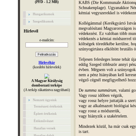
(PFD - 1.2 MB)
KABS (Die Kommunale Aktionsg
Schnakenplage). Ugyanakkor Néme
kémiai vegyszerekkel is védekezne
Hungarikumok
Szegedikumok
Kollégámmal (Kerékgyártó Istvá
megvalósítani Magyarországon is 
Hírlevél
védekezést. Ez valóban több munká
védekezés a kémiai módszerrel tör
e-mailcím:
költségek töredékébe kerülne, hog
szúnyogirtásra elköltött brutális ö
Teljesen felesleges lenne tehát ú
Hírlevéltár
eddig Szeged többször annyi pénzt
(korábbi hírlevelek)
évben. Mégsem volt a szúnyogok 
nem a pénz hiányában kell keresn
végző cégnél megfigyelhető hozz
A Magyar Királyság
domborzati terképe
De
summa summárum
, valami go
(A terkép rákattintva nagyítható)
Vagy rossz időben végzik,
vagy rossz helyre juttatják a szert
Nemzeti ügyeink
vagy az alkalmazott biológiai ké
Természeti értékeink
vagy rossz a módszerük,
Épített értékeink
vagy hiányzik a szakértelem.
Étökművészet
Mindezek közül, ha már csak egy
Hazafias versek
is tart.
Hazafias dalok