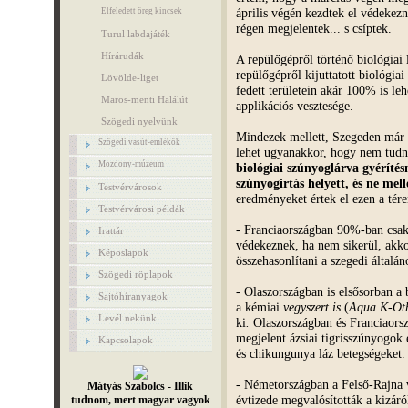
április végén kezdtek el védekez
Elfeledett öreg kincsek
régen megjelentek... s csíptek.
Turul labdajáték
Hírárudák
A repülőgépről történő biológiai 
repülőgépről kijuttatott biológiai
Lövölde-liget
fedett területein akár 100% is leh
Maros-menti Halálút
applikációs vesztesége.
Szögedi nyelvünk
Mindezek mellett, Szegeden már 1
Szögedi vasút-emlékök
lehet ugyanakkor, hogy nem tudn
Mozdony-múzeum
biológiai szúnyoglárva gyérítés
szúnyogirtás helyett, és ne mell
Testvérvárosok
eredményeket értek el ezen a tére
Testvérvárosi példák
- Franciaországban 90%-ban csak 
Irattár
védekeznek, ha nem sikerül, akko
Képöslapok
összehasonlítani a szegedi általán
Szögedi röplapok
- Olaszországban is elsősorban a 
Sajtóhíranyagok
a kémiai
vegyszert is
(
Aqua K-Oth
Levél nekünk
ki
.
Olaszországban és Franciaorszá
megjelent ázsiai tigrisszúnyogok 
Kapcsolapok
és chikungunya láz betegségeket.
- Németországban a Felső-Rajna 
Mátyás Szabolcs - Illik
évtizede megvalósították a kizáró
tudnom, mert magyar vagyok