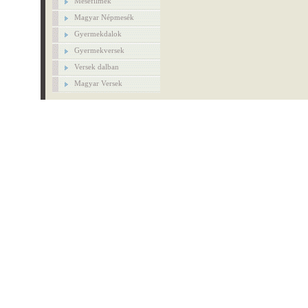
Mesefilmek
Magyar Népmesék
Gyermekdalok
Gyermekversek
Versek dalban
Magyar Versek