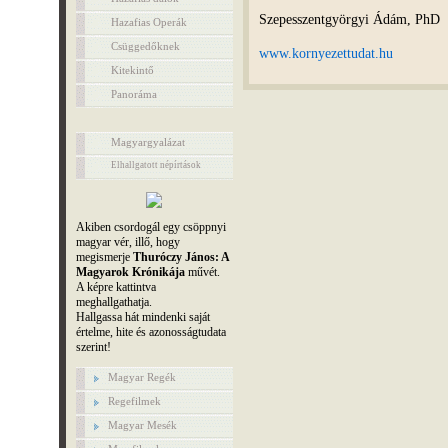
Szepesszentgyörgyi Ádám, PhD
Hazafias Operák
Csüggedőknek
www.kornyezettudat.hu
Kitekintő
Panoráma
Magyargyalázat
Elhallgatott népírtások
Akiben csordogál egy csöppnyi
magyar vér, illő, hogy
megismerje
Thuróczy János: A
Magyarok Krónikája
művét.
A képre kattintva
meghallgathatja.
Hallgassa hát mindenki saját
értelme, hite és azonosságtudata
szerint!
Magyar Regék
Regefilmek
Magyar Mesék