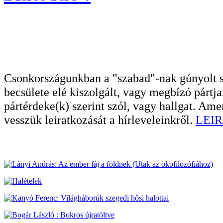
Csonkországunkban a "szabad"-nak gúnyolt sa
becsülete elé kiszolgált, vagy megbízó pártja
pártérdeke(k) szerint szól, vagy hallgat. A
vesszük leiratkozását a hírleveleinkről.
LEIR