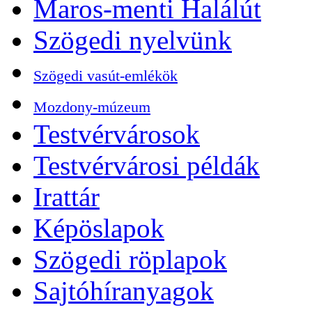
Maros-menti Halálút
Szögedi nyelvünk
Szögedi vasút-emlékök
Mozdony-múzeum
Testvérvárosok
Testvérvárosi példák
Irattár
Képöslapok
Szögedi röplapok
Sajtóhíranyagok