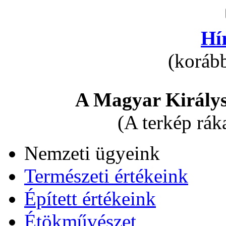
Hí
(korább
A Magyar Királys
(A terkép rák
Nemzeti ügyeink
Természeti értékeink
Épített értékeink
Étökművészet