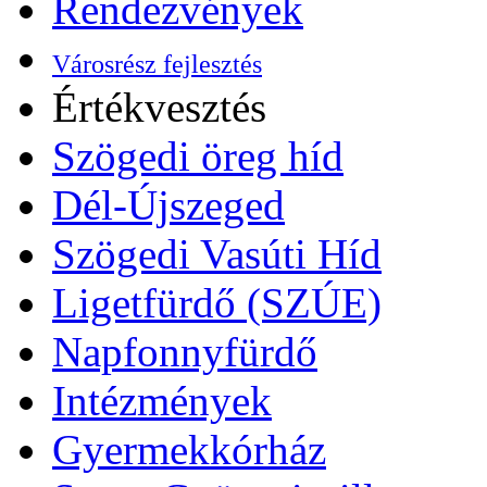
Rendezvények
Városrész fejlesztés
Értékvesztés
Szögedi öreg híd
Dél-Újszeged
Szögedi Vasúti Híd
Ligetfürdő (SZÚE)
Napfonnyfürdő
Intézmények
Gyermekkórház