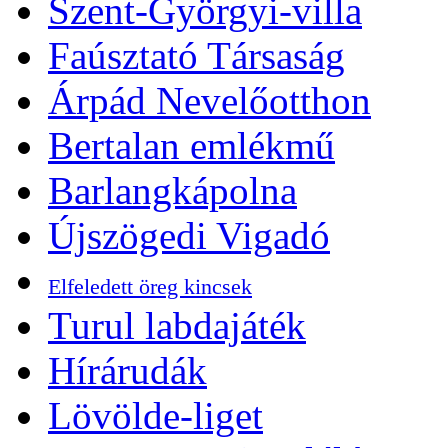
Szent-Györgyi-villa
Faúsztató Társaság
Árpád Nevelőotthon
Bertalan emlékmű
Barlangkápolna
Újszögedi Vigadó
Elfeledett öreg kincsek
Turul labdajáték
Hírárudák
Lövölde-liget