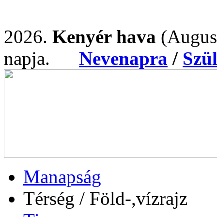
2026.
Kenyér hava
(Augus
napja.
Nevenapra
/
Szü
Manapság
Térség / Föld-,vízrajz