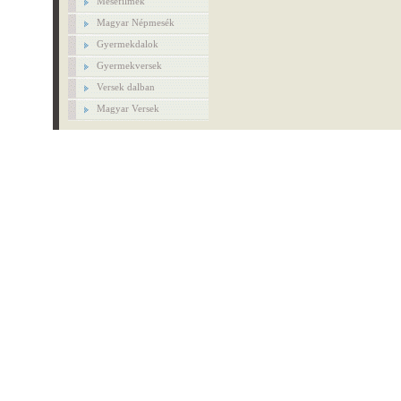
Mesefilmek
Magyar Népmesék
Gyermekdalok
Gyermekversek
Versek dalban
Magyar Versek