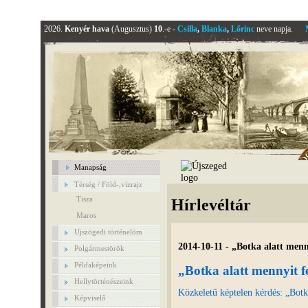
2026.
Kenyér hava
(Augusztus)
10
.-e -
Csilla
,
Blanka
,
Lőrinc
neve napja.
Manapság
Térség / Föld-,vízrajz
Tisza
Hírlevéltár
Maros
Ujszögedi történelöm
2014-10-11 - „Botka alatt menn
Polgármestörök
Példaképeink
„Botka alatt mennyit f
Hellytörténészeink
Közkeletű képtelen kérdés: „Botka
Képviselő