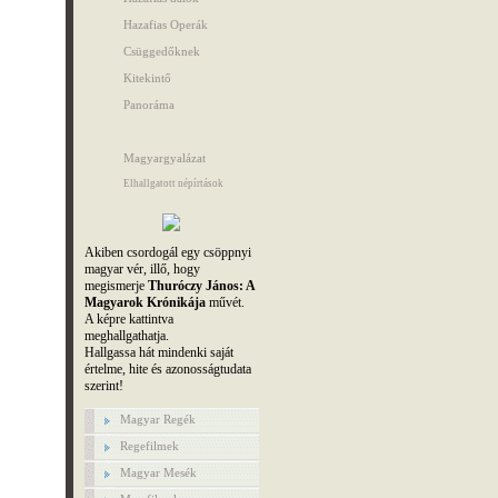
Hazafias Operák
Csüggedőknek
Kitekintő
Panoráma
Magyargyalázat
Elhallgatott népírtások
Akiben csordogál egy csöppnyi
magyar vér, illő, hogy
megismerje
Thuróczy János: A
Magyarok Krónikája
művét.
A képre kattintva
meghallgathatja.
Hallgassa hát mindenki saját
értelme, hite és azonosságtudata
szerint!
Magyar Regék
Regefilmek
Magyar Mesék