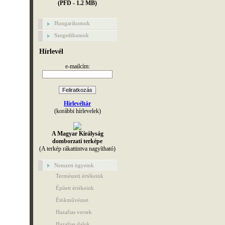
(PFD - 1.2 MB)
Hungarikumok
Szegedikumok
Hírlevél
e-mailcím:
Hírlevéltár
(korábbi hírlevelek)
A Magyar Királyság
domborzati terképe
(A terkép rákattintva nagyítható)
Nemzeti ügyeink
Természeti értékeink
Épített értékeink
Étökművészet
Hazafias versek
Hazafias dalok