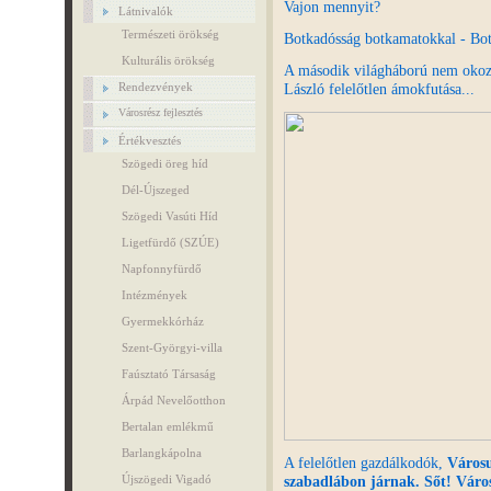
Vajon mennyit?
Látnivalók
Természeti örökség
Botkadósság botkamatokkal - Bot
Kulturális örökség
A második világháború nem okozo
László felelőtlen ámokfutása...
Rendezvények
Városrész fejlesztés
Értékvesztés
Szögedi öreg híd
Dél-Újszeged
Szögedi Vasúti Híd
Ligetfürdő (SZÚE)
Napfonnyfürdő
Intézmények
Gyermekkórház
Szent-Györgyi-villa
Faúsztató Társaság
Árpád Nevelőotthon
Bertalan emlékmű
Barlangkápolna
A felelőtlen gazdálkodók,
Városu
szabadlábon járnak. Sőt! Város
Újszögedi Vigadó