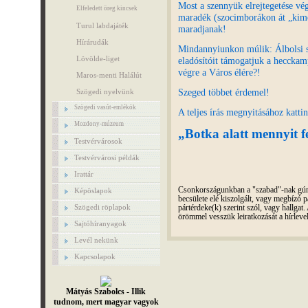
Most a szennyük elrejtegetése vé
Elfeledett öreg kincsek
maradék (szocimborákon át „kimen
Turul labdajáték
maradjanak!
Hírárudák
Mindannyiunkon múlik: Álbolsi si
Lövölde-liget
eladósítóit támogatjuk a heccka
végre a Város élére?!
Maros-menti Halálút
Szeged többet érdemel!
Szögedi nyelvünk
Szögedi vasút-emlékök
A teljes írás megnyitásához katti
Mozdony-múzeum
„Botka alatt mennyit f
Testvérvárosok
Testvérvárosi példák
Irattár
Csonkországunkban a "szabad"-nak gúnyo
Képöslapok
becsülete elé kiszolgált, vagy megbízó pá
Szögedi röplapok
pártérdeke(k) szerint szól, vagy hallga
örömmel vesszük leiratkozását a hírleve
Sajtóhíranyagok
Levél nekünk
Kapcsolapok
Mátyás Szabolcs - Illik
tudnom, mert magyar vagyok