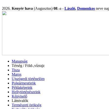
2026.
Kenyér hava
(Augusztus)
08
.-a -
László
,
Domonkos
neve n
Manapság
Térség / Föld-,vízrajz
Tisza
Maros
Ujszögedi történelöm
Polgármestörök
Példaképeink
Hellytörténészeink
Képviselő
Látnivalók
Természeti örökség