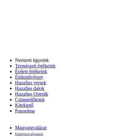
Nemzeti ügyeink
Természeti értékeink
Épített értékeink
Étökművészet
Hazafias versek
Hazafias dalok
Hazafias Operák
Csüggedőknek
Kitekintő
Panoráma
Magyargyalázat
Elhallgatott népírtások