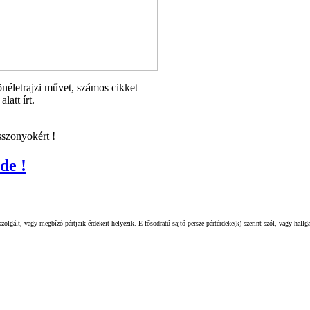
néletrajzi művet, számos cikket
latt írt.
sszonyokért !
de !
olgált, vagy megbízó pártjaik érdekeit helyezik. E fősodratú sajtó persze pártérdeke(k) szerint szól, vagy hall