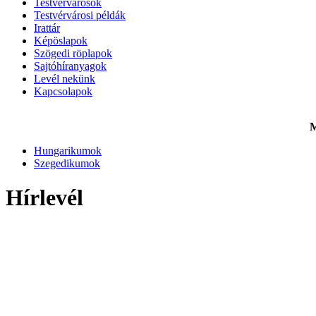
Testvérvárosok
Testvérvárosi példák
Irattár
Képöslapok
Szögedi röplapok
Sajtóhíranyagok
Levél nekünk
Kapcsolapok
M
Hungarikumok
Szegedikumok
Hírlevél