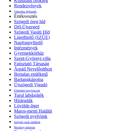
Kulturális örökség
Rendezvények
Városrész fejlesztés
Értékvesztés
Szögedi öreg híd
Dél-Újszeged
Szögedi Vasúti Híd
Ligetfürdő (SZÚE)
Napfonnyfürdő
Intézmények
Gyermekkórház
Szent-Györgyi-villa
Faúsztató Társaság
Árpád Nevelőotthon
Bertalan emlékmű
Barlangkápolna
Újszögedi Vigadó
Elfeledett öreg kincsek
Turul labdajáték
Hírárudák
Lövölde-liget
Maros-menti Halálút
Szögedi nyelvünk
Szögedi vasút-emlékök
Mozdony-múzeum