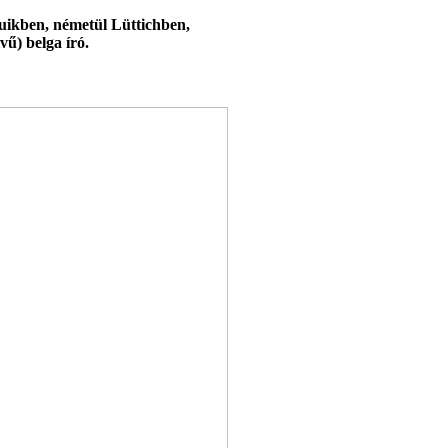
uikben, németül Lüttichben,
vű) belga író.