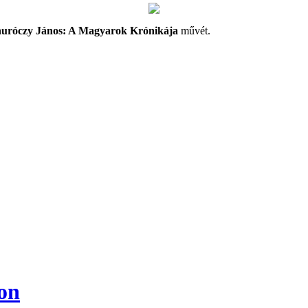
uróczy János: A Magyarok Krónikája
művét.
non