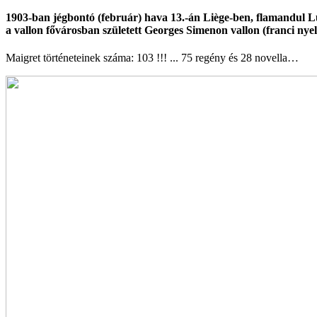
1903-ban jégbontó (február) hava 13.-án Liège-ben, flamandul L
a vallon fővárosban született
Georges Simenon
vallon (franci nyel
Maigret történeteinek száma: 103 !!! ... 75 regény és 28 novella…