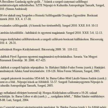
A Becsűletes Gazdaság egybe gyűlt..." Adatok a szeged-szatymazi szőlőhegyi
azdaközösségek működéséhez. SZTE Néprajzi és Kulturális Antropológiai Tanszék, Szeged,
010. (Simon Andrással)
00 éve alakult meg Szegeden a Homoki Szőlősgazdák Országos Egyesülete. Borászati
üzetek 2010. XX. 4. 17-18.
vszázados szőlősgazdák. (A homoki bor történetéből). Szeged 2010. XXII. 8-9. 10-11
atedrára készülődőn - habilitáció és egyetemi magántanár. Szeged 2010. XXII. 5-6. 12-13.
orgos-királyhalmi szőlőbirtokosok a szegedi szőlészeti-borászati kiállításokon. Bácsország
010. 4. 29-31.
udósítások Horgos-Királyhalomról. Bácsország 2009. 50. 110-112.
dalékok Pável Ágoston egyetemi magántanárrá nyilvánításához. Savaria. Vas Megyei
úzeumok Értesítője. 30. 2006. 417-425.
dalékok a szegedi hajózás néprajzához. In: Bárkányi Ildikó-Fodor Ferenc (szerk.): Határjáró.
anulmányok Juhász Antal köszöntésére. 119-126. Móra Ferenc Múzeum, Szeged, 2005.
 szegedi pásztorok összeírása 1854-ből. In: Barna Gábor-Mód László-Simon András (szerk.):
zent ez a föld...Néprajzi írások az Alföldről. 53-57. Szegedi Tudományegyetem Néprajzi és
ulturális Antropológiai Tanszék, Szeged, 2005.
gy méltatlanul elfelejtett bortermő táj: Horgos-Királyhalom szőlészete a 19-20. század
ordulóján. In: Barna Gábor et alii (szerk.): „...szolgálatra ítéltél..." Bálint Sándor emlékkönyv.
8-88. Lazi, Szeged, 2004.
gy Csongrád megyei pásztorösszeírás tanulságai. In: Bárdos Zsuzsa (szerk.): Az Alföld nehéz