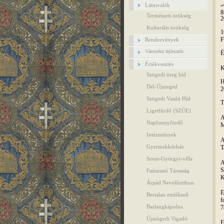
„
Látnivalók
g
Természeti örökség
2
Kulturális örökség
1
F
Rendezvények
Városrész fejlesztés
É
Értékvesztés
K
Szögedi öreg híd
H
Dél-Újszeged
2
Szögedi Vasúti Híd
T
Ligetfürdő (SZÚE)
A
Napfonnyfürdő
M
Intézmények
A
Gyermekkórház
T
Szent-Györgyi-villa
A
S
Faúsztató Társaság
K
Árpád Nevelőotthon
E
Bertalan emlékmű
f
Barlangkápolna
7
Újszögedi Vigadó
E