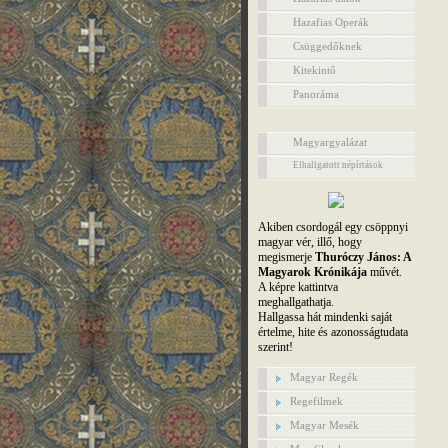
Hazafias Operák
Csüggedőknek
Kitekintő
Panoráma
Magyargyalázat
Elhallgatott népírtások
Akiben csordogál egy csöppnyi
magyar vér, illő, hogy
megismerje
Thuróczy János: A
Magyarok Krónikája
művét.
A képre kattintva
meghallgathatja.
Hallgassa hát mindenki saját
értelme, hite és azonosságtudata
szerint!
Magyar Regék
Regefilmek
Magyar Mesék