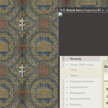
2026.
Kenyér hava
(Augusztus)
07
.-e -
A
Manapság
Térség / Föld-,vízrajz
Ir
Tisza
Maros
Ujszögedi történelöm
Polgármestörök
D
Példaképeink
2
Hellytörténészeink
D
Képviselő