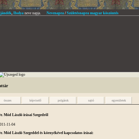
jándék
,
Ibolya
neve napja.
Nevenapra
/
Születésnapra magyar köszöntés
attár
összes
képviselő
polgárok
sajtó
egyesületek
r. Mód László írásai Szegedről
011-11-04
r. Mód László Szegeddel és környékével kapcsolatos írásai: