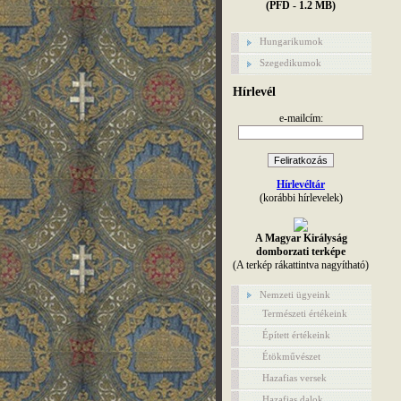
(PFD - 1.2 MB)
Hungarikumok
Szegedikumok
Hírlevél
e-mailcím:
Hírlevéltár
(korábbi hírlevelek)
A Magyar Királyság
domborzati terképe
(A terkép rákattintva nagyítható)
Nemzeti ügyeink
Természeti értékeink
Épített értékeink
Étökművészet
Hazafias versek
Hazafias dalok