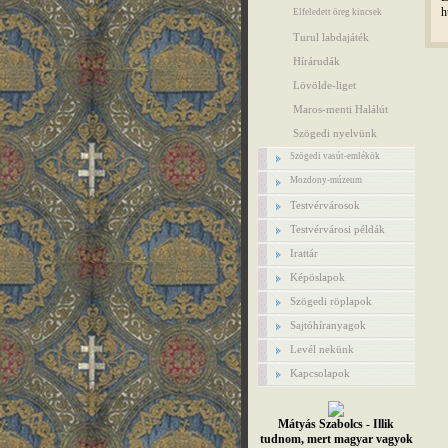
h
Elfeledett öreg kincsek
Turul labdajáték
Hírárudák
Lövölde-liget
Maros-menti Halálút
Szögedi nyelvünk
Szögedi vasút-emlékök
Mozdony-múzeum
Testvérvárosok
Testvérvárosi példák
Irattár
Képöslapok
Szögedi röplapok
Sajtóhíranyagok
Levél nekünk
Kapcsolapok
Mátyás Szabolcs - Illik
tudnom, mert magyar vagyok