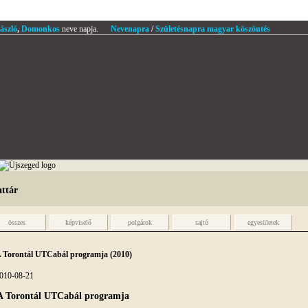
ászló
,
Domonkos
neve napja.
Nevenapra
/
Születésnapra magyar köszöntés
attár
összes
képviselő
polgárok
sajtó
egyesületek
 Torontál UTCabál programja (2010)
010-08-21
A Torontál UTCabál programja