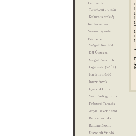
Látnivalók
1
1
Természeti örökség
1
Kulturális örökség
1
1
Rendezvények
T
1
Városrész fejlesztés
1
Értékvesztés
1
Szögedi öreg híd
A
Dél-Újszeged
D
Szögedi Vasúti Híd
i
Ligetfürdő (SZÚE)
l
Napfonnyfürdő
Intézmények
Gyermekkórház
Szent-Györgyi-villa
Faúsztató Társaság
Árpád Nevelőotthon
Bertalan emlékmű
Barlangkápolna
Újszögedi Vigadó