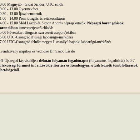
0.00 Megnyitó - Gidai Sándor, UTC-elnök
0.00 - 13.00 Gyermekfoci
0.30 - 13.00 Íjász bemutatók
1.00 - 14.00 Póni lovaglás és sétakocsikázás
4.00 - 15.00 Mód László és Simon András néprajzkutatók:
Néprajzi barangolások
orontálban
ismeretterjesztő előadás
5.00 Füvészkert-látogatás szervezett csoport(ok)ban
5.00 UTC-Csongrád ifjúsági labdarúgó-mérkőzés
7.00 UTC-Csongrád felnőtt megyei I. osztályú bajnoki labdarúgó-mérkőzés
 rendezvény alapítója és védnöke Dr. Szabó László
él-Újszeged képviselője a
délután folyamán fogadónap
ot (folyamatos fogadóórát) és 6-7-
g
lakossági fórum
ot tart
a Lövölde-Kertész és Kendergyári utcák közötti tömbföltárások
ehetőségeiről.