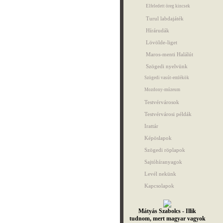
Elfeledett öreg kincsek
Turul labdajáték
Hírárudák
Lövölde-liget
Maros-menti Halálút
Szögedi nyelvünk
Szögedi vasút-emlékök
Mozdony-múzeum
Testvérvárosok
Testvérvárosi példák
Irattár
Képöslapok
Szögedi röplapok
Sajtóhíranyagok
Levél nekünk
Kapcsolapok
Mátyás Szabolcs - Illik
tudnom, mert magyar vagyok