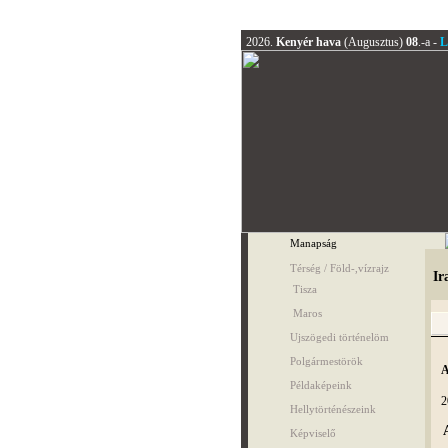
2026.
Kenyér hava
(Augusztus)
08
.-a -
L
Manapság
Térség / Föld-,vízrajz
Ir
Tisza
Maros
Ujszögedi történelöm
Polgármestörök
A
Példaképeink
2
Hellytörténészeink
Képviselő