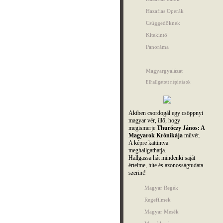
Hazafias Operák
Csüggedőknek
Kitekintő
Panoráma
Magyargyalázat
Elhallgatott népírtások
Akiben csordogál egy csöppnyi
magyar vér, illő, hogy
megismerje
Thuróczy János: A
Magyarok Krónikája
művét.
A képre kattintva
meghallgathatja.
Hallgassa hát mindenki saját
értelme, hite és azonosságtudata
szerint!
Magyar Regék
Regefilmek
Magyar Mesék