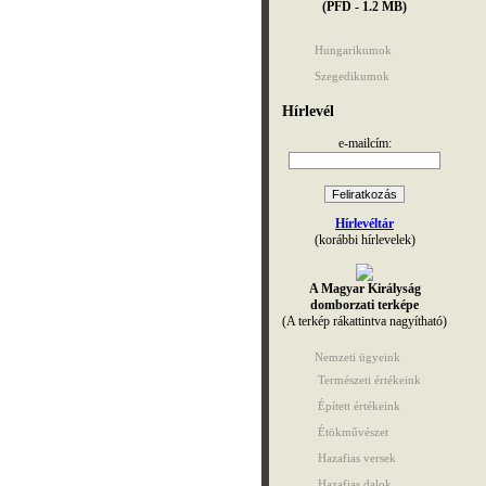
(PFD - 1.2 MB)
Hungarikumok
Szegedikumok
Hírlevél
e-mailcím:
Hírlevéltár
(korábbi hírlevelek)
A Magyar Királyság
domborzati terképe
(A terkép rákattintva nagyítható)
Nemzeti ügyeink
Természeti értékeink
Épített értékeink
Étökművészet
Hazafias versek
Hazafias dalok