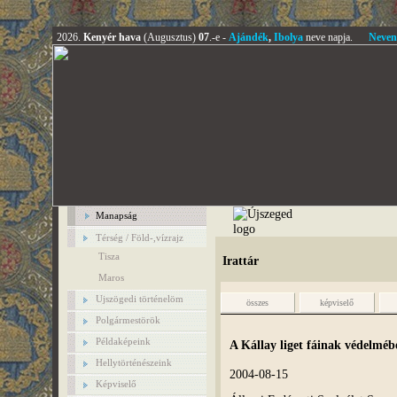
2026.
Kenyér hava
(Augusztus)
07
.-e -
Ajándék
,
Ibolya
neve napja.
Neven
Manapság
Térség / Föld-,vízrajz
Tisza
Irattár
Maros
Ujszögedi történelöm
összes
képviselő
Polgármestörök
Példaképeink
A Kállay liget fáinak védelmébe
Hellytörténészeink
2004-08-15
Képviselő