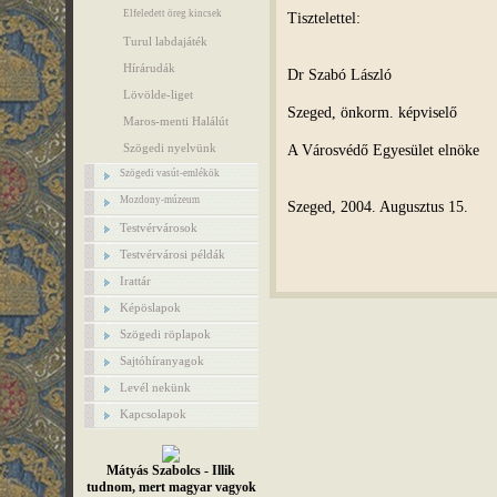
Elfeledett öreg kincsek
Tisztelettel:
Turul labdajáték
Hírárudák
Dr Szabó László
Lövölde-liget
Szeged, önkorm. képviselő
Maros-menti Halálút
A Városvédő Egyesület elnöke
Szögedi nyelvünk
Szögedi vasút-emlékök
Mozdony-múzeum
Szeged, 2004. Augusztus 15.
Testvérvárosok
Testvérvárosi példák
Irattár
Képöslapok
Szögedi röplapok
Sajtóhíranyagok
Levél nekünk
Kapcsolapok
Mátyás Szabolcs - Illik
tudnom, mert magyar vagyok