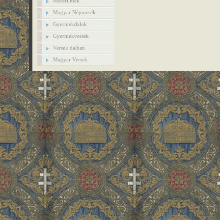
Mesefilmek
Magyar Népmesék
Gyermekdalok
Gyermekversek
Versek dalban
Magyar Versek