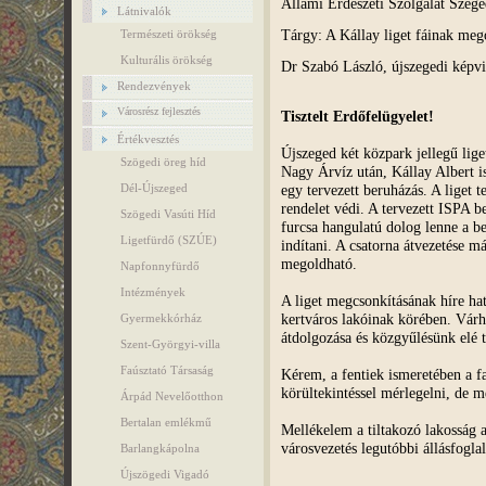
Állami Erdészeti Szolgálat
Szege
Látnivalók
Tárgy: A Kállay liget fáinak meg
Természeti örökség
Kulturális örökség
Dr Szabó László, újszegedi képvi
Rendezvények
Városrész fejlesztés
Tisztelt Erdőfelügyelet!
Értékvesztés
Újszeged két közpark jellegű lige
Szögedi öreg híd
Nagy Árvíz után, Kállay Albert isp
egy tervezett beruházás. A liget t
Dél-Újszeged
rendelet védi. A tervezett ISPA b
Szögedi Vasúti Híd
furcsa hangulatú dolog lenne a b
Ligetfürdő (SZÚE)
indítani. A csatorna átvezetése más
megoldható.
Napfonnyfürdő
Intézmények
A liget megcsonkításának híre hat
kertváros lakóinak körében. Várha
Gyermekkórház
átdolgozása és közgyűlésünk elé te
Szent-Györgyi-villa
Faúsztató Társaság
Kérem, a fentiek ismeretében a f
körültekintéssel mérlegelni, de
Árpád Nevelőotthon
Bertalan emlékmű
Mellékelem a tiltakozó lakosság 
városvezetés legutóbbi állásfoglalá
Barlangkápolna
Újszögedi Vigadó