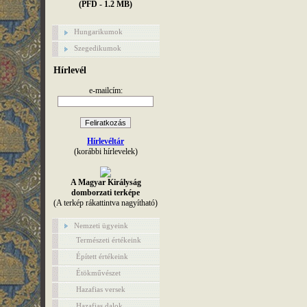
(PFD - 1.2 MB)
Hungarikumok
Szegedikumok
Hírlevél
e-mailcím:
Hírlevéltár
(korábbi hírlevelek)
A Magyar Királyság
domborzati terképe
(A terkép rákattintva nagyítható)
Nemzeti ügyeink
Természeti értékeink
Épített értékeink
Étökművészet
Hazafias versek
Hazafias dalok