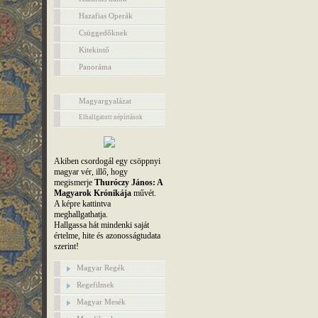
Hazafias Operák
Csüggedőknek
Kitekintő
Panoráma
Magyargyalázat
Elhallgatott népírtások
Akiben csordogál egy csöppnyi
magyar vér, illő, hogy
megismerje
Thuróczy János: A
Magyarok Krónikája
művét.
A képre kattintva
meghallgathatja.
Hallgassa hát mindenki saját
értelme, hite és azonosságtudata
szerint!
Magyar Regék
Regefilmek
Magyar Mesék