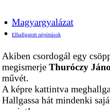
Magyargyalázat
Elhallgatott népírtások
Akiben csordogál egy csöpp
megismerje
Thuróczy Jáno
művét.
A képre kattintva meghallga
Hallgassa hát mindenki sajá