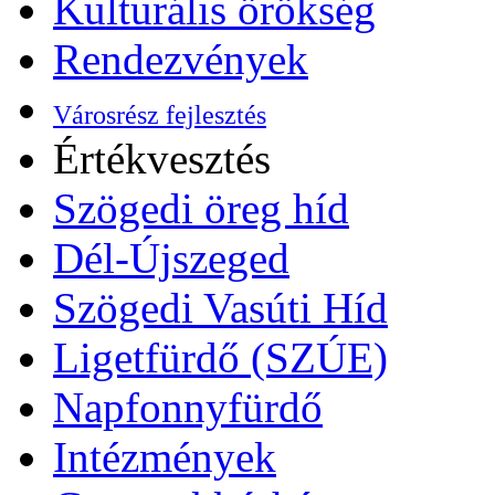
Kulturális örökség
Rendezvények
Városrész fejlesztés
Értékvesztés
Szögedi öreg híd
Dél-Újszeged
Szögedi Vasúti Híd
Ligetfürdő (SZÚE)
Napfonnyfürdő
Intézmények