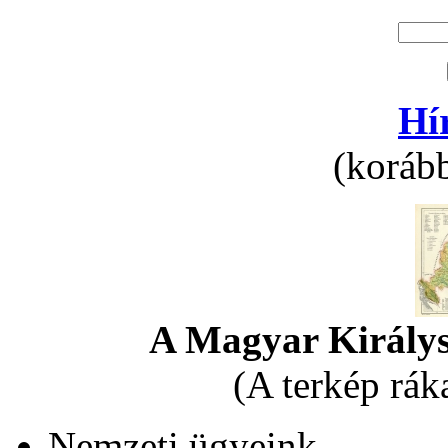
Hí
(korább
A Magyar Királys
(A terkép rák
Nemzeti ügyeink