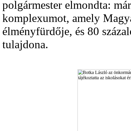
polgármester elmondta: márc
komplexumot, amely Magya
élményfürdője, és 80 száza
tulajdona.