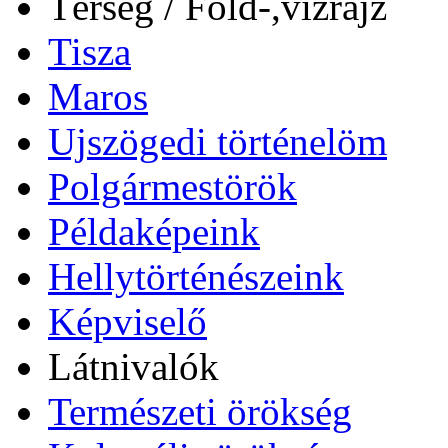
Térség / Föld-,vízrajz
Tisza
Maros
Ujszögedi történelöm
Polgármestörök
Példaképeink
Hellytörténészeink
Képviselő
Látnivalók
Természeti örökség