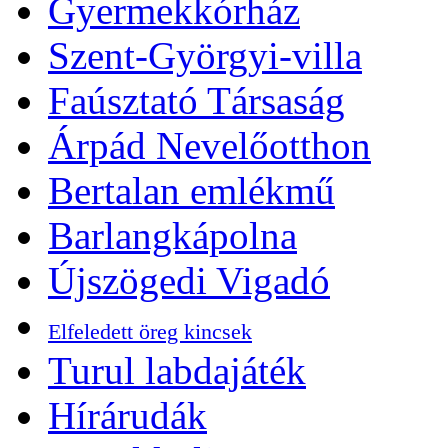
Gyermekkórház
Szent-Györgyi-villa
Faúsztató Társaság
Árpád Nevelőotthon
Bertalan emlékmű
Barlangkápolna
Újszögedi Vigadó
Elfeledett öreg kincsek
Turul labdajáték
Hírárudák