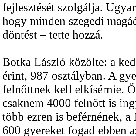
fejlesztését szolgálja. Ugy
hogy minden szegedi magáén
döntést – tette hozzá.
Botka László közölte: a ke
érint, 987 osztályban. A gy
felnőttnek kell elkísérnie. 
csaknem 4000 felnőtt is ing
több ezren is beférnének, a
600 gyereket fogad ebben a