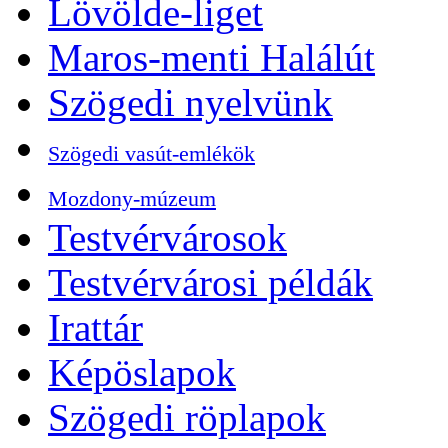
Lövölde-liget
Maros-menti Halálút
Szögedi nyelvünk
Szögedi vasút-emlékök
Mozdony-múzeum
Testvérvárosok
Testvérvárosi példák
Irattár
Képöslapok
Szögedi röplapok