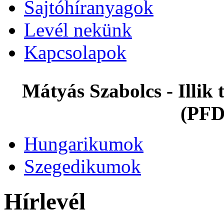
Sajtóhíranyagok
Levél nekünk
Kapcsolapok
Mátyás Szabolcs - Illi
(PFD
Hungarikumok
Szegedikumok
Hírlevél