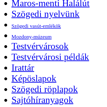
Maros-menti Halálút
Szögedi nyelvünk
Szögedi vasút-emlékök
Mozdony-múzeum
Testvérvárosok
Testvérvárosi példák
Irattár
Képöslapok
Szögedi röplapok
Sajtóhíranyagok