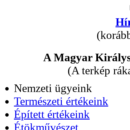
Hí
(korább
A Magyar Királys
(A terkép rák
Nemzeti ügyeink
Természeti értékeink
Épített értékeink
Étökművészet