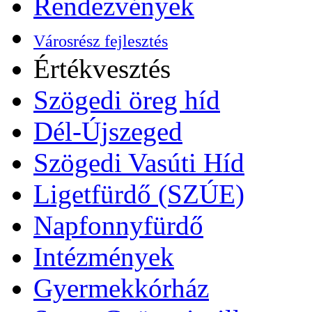
Rendezvények
Városrész fejlesztés
Értékvesztés
Szögedi öreg híd
Dél-Újszeged
Szögedi Vasúti Híd
Ligetfürdő (SZÚE)
Napfonnyfürdő
Intézmények
Gyermekkórház