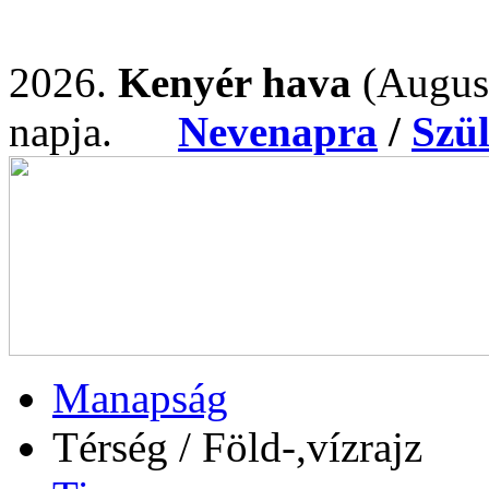
2026.
Kenyér hava
(Augus
napja.
Nevenapra
/
Szü
Manapság
Térség / Föld-,vízrajz