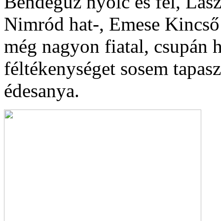
Bendegúz nyolc és fél, Lás
Nimród hat-, Emese Kincső
még nagyon fiatal, csupán hé
féltékenységet sosem tapas
édesanya.