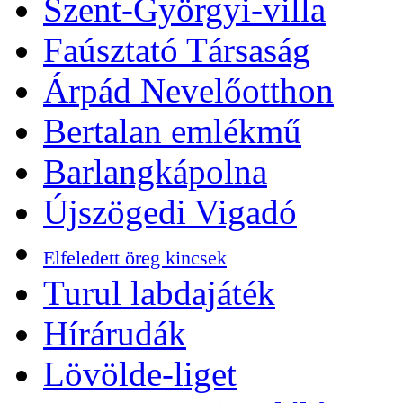
Szent-Györgyi-villa
Faúsztató Társaság
Árpád Nevelőotthon
Bertalan emlékmű
Barlangkápolna
Újszögedi Vigadó
Elfeledett öreg kincsek
Turul labdajáték
Hírárudák
Lövölde-liget