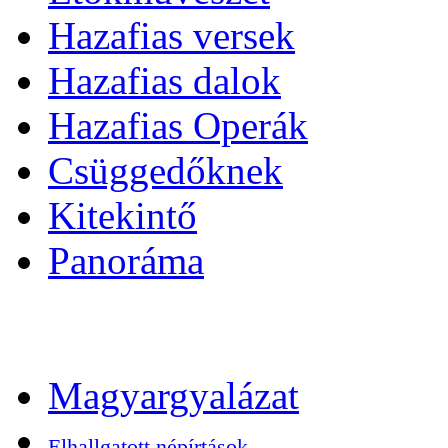
Hazafias versek
Hazafias dalok
Hazafias Operák
Csüggedőknek
Kitekintő
Panoráma
Magyargyalázat
Elhallgatott népírtások