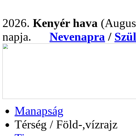
2026.
Kenyér hava
(Augus
napja.
Nevenapra
/
Szü
Manapság
Térség / Föld-,vízrajz