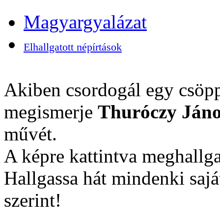
Magyargyalázat
Elhallgatott népírtások
Akiben csordogál egy csöpp
megismerje
Thuróczy Jáno
művét.
A képre kattintva meghallga
Hallgassa hát mindenki sajá
szerint!