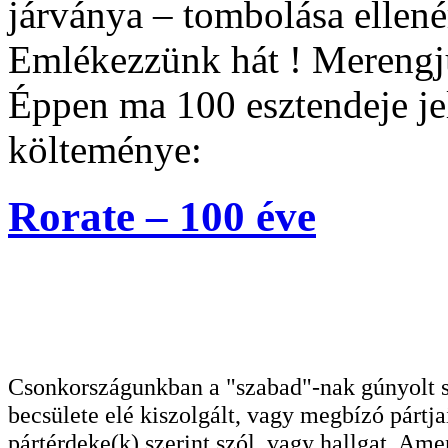
járványa – tombolása ellenér
Emlékezzünk hát ! Merengjü
Éppen ma 100 esztendeje je
költeménye:
Rorate – 100 éve
Csonkországunkban a "szabad"-nak gúnyolt sa
becsülete elé kiszolgált, vagy megbízó pártja
pártérdeke(k) szerint szól, vagy hallgat. A