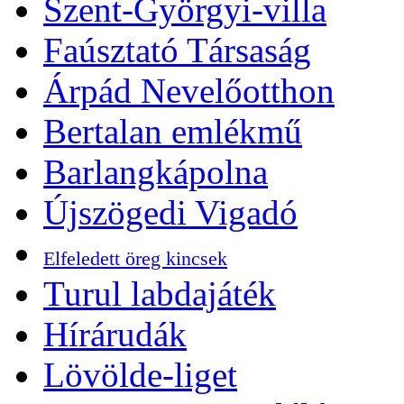
Szent-Györgyi-villa
Faúsztató Társaság
Árpád Nevelőotthon
Bertalan emlékmű
Barlangkápolna
Újszögedi Vigadó
Elfeledett öreg kincsek
Turul labdajáték
Hírárudák
Lövölde-liget