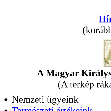
Hí
(korább
A Magyar Királys
(A terkép rák
Nemzeti ügyeink
Természeti értékeink