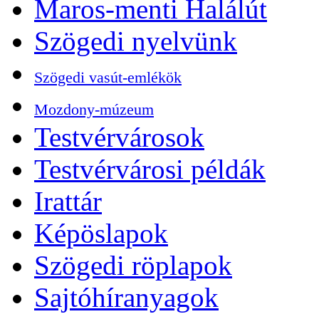
Maros-menti Halálút
Szögedi nyelvünk
Szögedi vasút-emlékök
Mozdony-múzeum
Testvérvárosok
Testvérvárosi példák
Irattár
Képöslapok
Szögedi röplapok
Sajtóhíranyagok