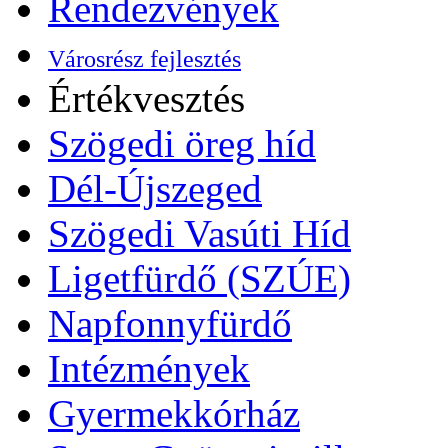
Rendezvények
Városrész fejlesztés
Értékvesztés
Szögedi öreg híd
Dél-Újszeged
Szögedi Vasúti Híd
Ligetfürdő (SZÚE)
Napfonnyfürdő
Intézmények
Gyermekkórház