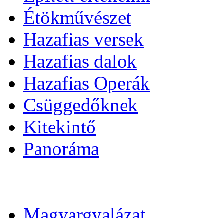
Étökművészet
Hazafias versek
Hazafias dalok
Hazafias Operák
Csüggedőknek
Kitekintő
Panoráma
Magyargyalázat