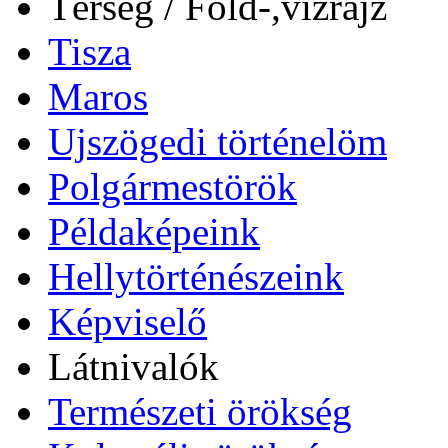
Térség / Föld-,vízrajz
Tisza
Maros
Ujszögedi történelöm
Polgármestörök
Példaképeink
Hellytörténészeink
Képviselő
Látnivalók
Természeti örökség