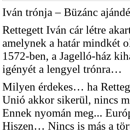
Iván trónja – Büzánc ajánd
Rettegett Iván cár létre aka
amelynek a határ mindkét o
1572-ben, a Jagelló-ház kiha
igényét a lengyel trónra…
Milyen érdekes… ha Retteg
Unió akkor sikerül, nincs 
Ennek nyomán meg... Európ
Hiszen… Nincs is más a tö