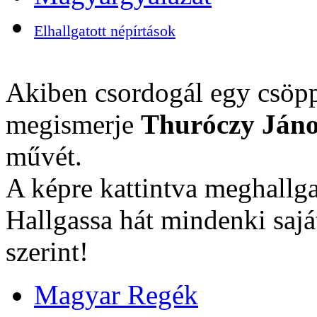
Elhallgatott népírtások
Akiben csordogál egy csöpp
megismerje
Thuróczy Jáno
művét.
A képre kattintva meghallga
Hallgassa hát mindenki sajá
szerint!
Magyar Regék