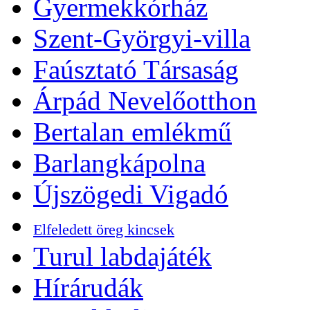
Gyermekkórház
Szent-Györgyi-villa
Faúsztató Társaság
Árpád Nevelőotthon
Bertalan emlékmű
Barlangkápolna
Újszögedi Vigadó
Elfeledett öreg kincsek
Turul labdajáték
Hírárudák