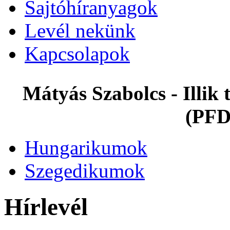
Sajtóhíranyagok
Levél nekünk
Kapcsolapok
Mátyás Szabolcs - Illi
(PFD
Hungarikumok
Szegedikumok
Hírlevél