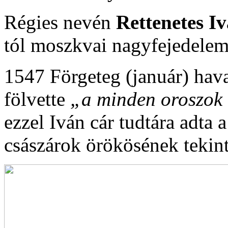
Régies nevén
Rettenetes I
tól moszkvai nagyfejedele
1547 Förgeteg (január) hava
fölvette
„a minden oroszok 
ezzel Iván cár tudtára adta 
császárok örökösének tekint