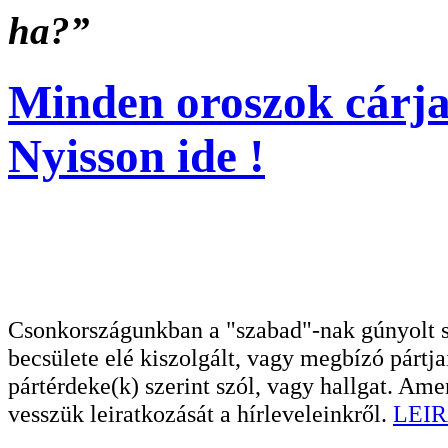
ha?”
Minden oroszok cárja
Nyisson ide !
Csonkországunkban a "szabad"-nak gúnyolt sa
becsülete elé kiszolgált, vagy megbízó pártja
pártérdeke(k) szerint szól, vagy hallgat. A
vesszük leiratkozását a hírleveleinkről.
LEIR