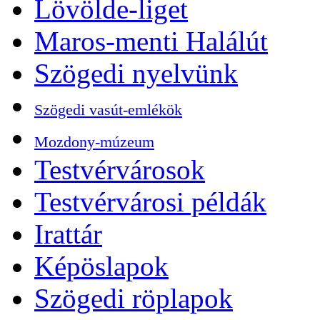
Lövölde-liget
Maros-menti Halálút
Szögedi nyelvünk
Szögedi vasút-emlékök
Mozdony-múzeum
Testvérvárosok
Testvérvárosi példák
Irattár
Képöslapok
Szögedi röplapok