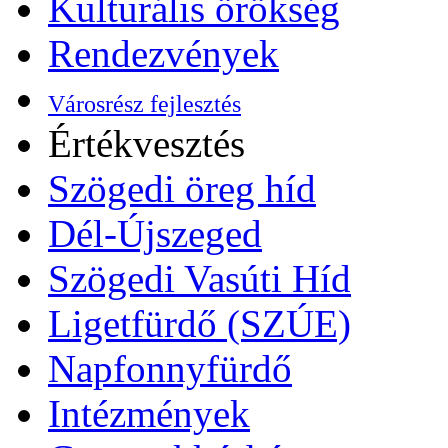
Kulturális örökség
Rendezvények
Városrész fejlesztés
Értékvesztés
Szögedi öreg híd
Dél-Újszeged
Szögedi Vasúti Híd
Ligetfürdő (SZÚE)
Napfonnyfürdő
Intézmények