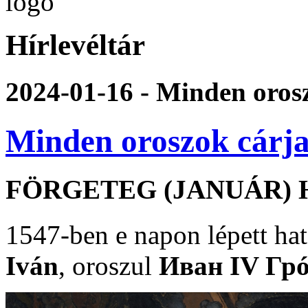
Hírlevéltár
2024-01-16 - Minden orosz
Minden oroszok cárja
FÖRGETEG (JANUÁR) 
1547-ben e napon lépett ha
Iván
, oroszul
Иван IV Гр