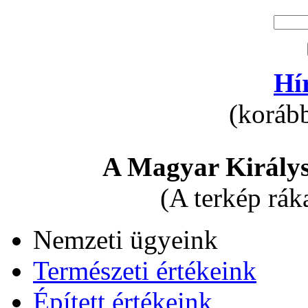
Hí
(korább
A Magyar Királys
(A terkép rák
Nemzeti ügyeink
Természeti értékeink
Épített értékeink