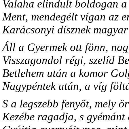
Valaha elindult boldogan a
Ment, mendegélt vígan az er
Karácsonyi dísznek magyar
Áll a Gyermek ott fönn, nagy
Visszagondol régi, szelíd B
Betlehem után a komor Gol
Nagypéntek után, a víg fö
S a legszebb fenyőt, mely ör
Kezébe ragadja, s gyémánt 