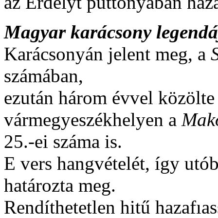
az Erdélyt puttonyában ha
Magyar karácsony legendá
Karácsonyán jelent meg, a
számában,
ezután három évvel közölte
vármegyeszékhelyen a
Makó
25.-ei száma is.
E vers hangvételét, így utóbb
határozta meg.
Rendíthetetlen hitű hazafıa