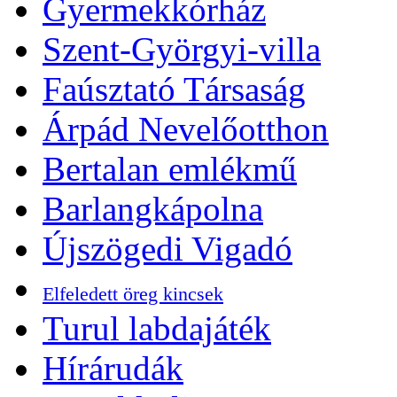
Gyermekkórház
Szent-Györgyi-villa
Faúsztató Társaság
Árpád Nevelőotthon
Bertalan emlékmű
Barlangkápolna
Újszögedi Vigadó
Elfeledett öreg kincsek
Turul labdajáték
Hírárudák