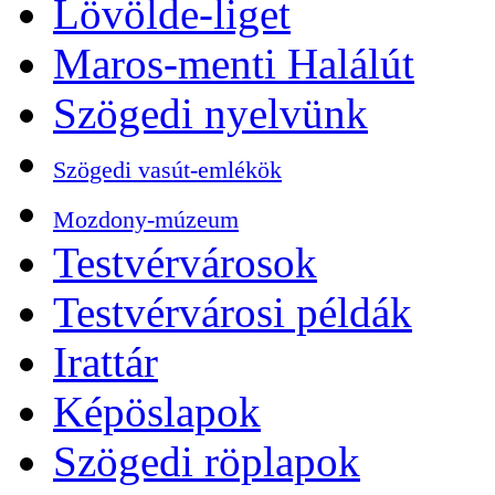
Lövölde-liget
Maros-menti Halálút
Szögedi nyelvünk
Szögedi vasút-emlékök
Mozdony-múzeum
Testvérvárosok
Testvérvárosi példák
Irattár
Képöslapok
Szögedi röplapok