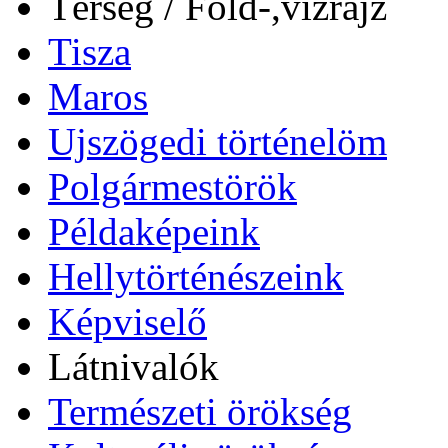
Térség / Föld-,vízrajz
Tisza
Maros
Ujszögedi történelöm
Polgármestörök
Példaképeink
Hellytörténészeink
Képviselő
Látnivalók
Természeti örökség