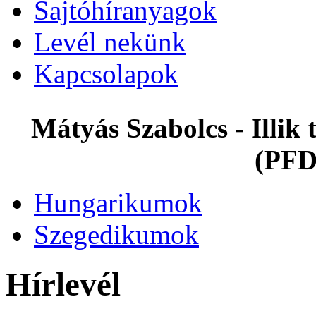
Sajtóhíranyagok
Levél nekünk
Kapcsolapok
Mátyás Szabolcs - Illi
(PFD
Hungarikumok
Szegedikumok
Hírlevél