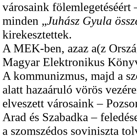
városaink fölemlegetéséért 
minden „
Juhász Gyula össze
kirekesztettek.
A MEK-ben, azaz a(z Orszá
Magyar Elektronikus Könyv
A kommunizmus, majd a szo
alatt hazaáruló vörös vezér
elveszett városaink – Pozso
Arad és Szabadka – feledése
a szomszédos soviniszta to