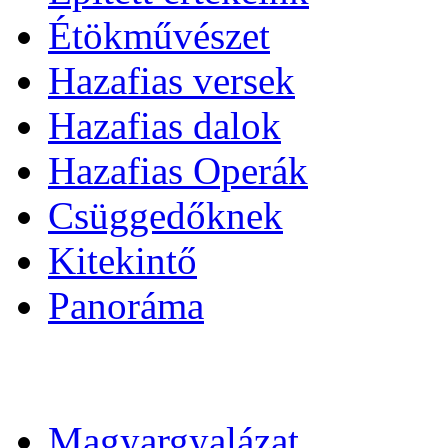
Étökművészet
Hazafias versek
Hazafias dalok
Hazafias Operák
Csüggedőknek
Kitekintő
Panoráma
Magyargyalázat