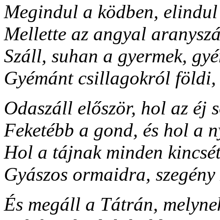
Megindul a ködben, elindul 
Mellette az angyal aranysz
Száll, suhan a gyermek, gyé
Gyémánt csillagokról földi
Odaszáll először, hol az éj 
Feketébb a gond, és hol a 
Hol a tájnak minden kincsét
Gyászos ormaidra, szegény
És megáll a Tátrán, melyne