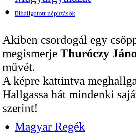
Elhallgatott népírtások
Akiben csordogál egy csöpp
megismerje
Thuróczy Jáno
művét.
A képre kattintva meghallga
Hallgassa hát mindenki sajá
szerint!
Magyar Regék