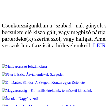
Csonkországunkban a "szabad"-nak gúnyolt sa
becsülete elé kiszolgált, vagy megbízó pártja
pártérdeke(k) szerint szól, vagy hallgat. A
vesszük leiratkozását a hírleveleinkről.
LEIR