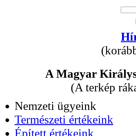
Hí
(korább
A Magyar Királys
(A terkép rák
Nemzeti ügyeink
Természeti értékeink
Épített értékeink