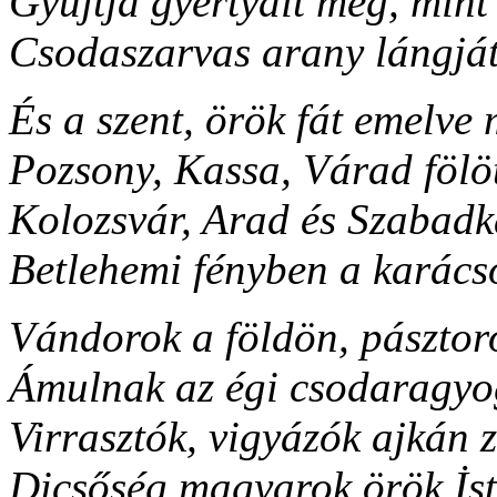
Gyújtja gyertyáit meg, mint
Csodaszarvas arany lángját
És a szent, örök fát emelve
Pozsony, Kassa, Várad fölöt
Kolozsvár, Arad és Szabadk
Betlehemi fényben a karács
Vándorok a földön, pásztoro
Ámulnak az égi csodaragyo
Virrasztók, vigyázók ajkán 
Dicsőség magyarok örök İst