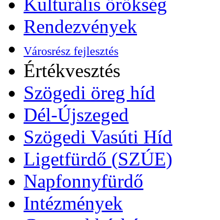
Kulturális örökség
Rendezvények
Városrész fejlesztés
Értékvesztés
Szögedi öreg híd
Dél-Újszeged
Szögedi Vasúti Híd
Ligetfürdő (SZÚE)
Napfonnyfürdő
Intézmények