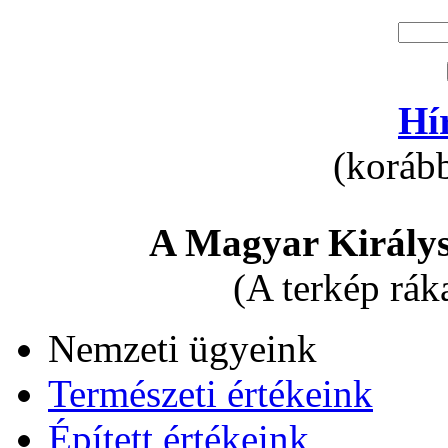
Hí
(korább
A Magyar Királys
(A terkép rák
Nemzeti ügyeink
Természeti értékeink
Épített értékeink