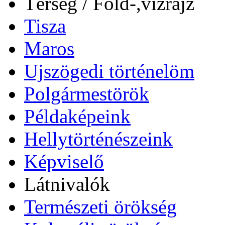
Térség / Föld-,vízrajz
Tisza
Maros
Ujszögedi történelöm
Polgármestörök
Példaképeink
Hellytörténészeink
Képviselő
Látnivalók
Természeti örökség