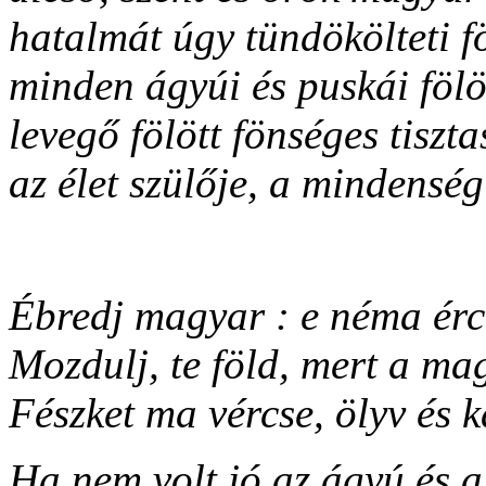
hatalmát úgy tündökölteti f
minden ágyúi és puskái fölö
levegő fölött fönséges tiszt
az élet szülője, a mindenség
Ébredj magyar : e néma érc
Mozdulj, te föld, mert a m
Fészket ma vércse, ölyv és 
Ha nem volt jó az ágyú és a