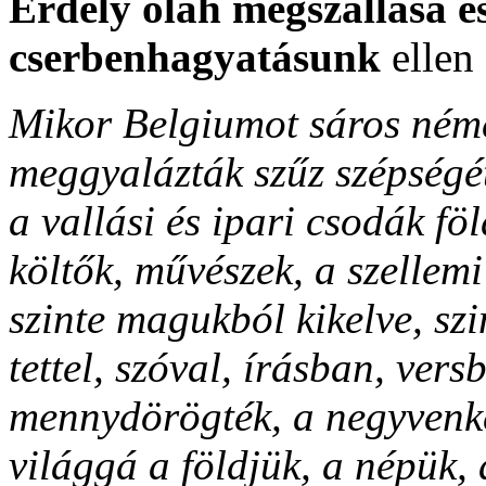
Erdély oláh megszállása és
cserbenhagyatásunk
ellen 
Mikor Belgiumot sáros néme
meggyalázták szűz szépségét
a vallási és ipari csodák fö
költők, művészek, a szellemi
szinte magukból kikelve, szi
tettel, szóval, írásban, ver
mennydörögték, a negyvenket
világgá a földjük, a népük, 