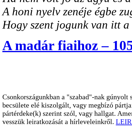
A honi nyelv zenéje égbe zu
Hogy szent jogunk van itt a 
A madár fiaihoz – 105
Csonkországunkban a "szabad"-nak gúnyolt sa
becsülete elé kiszolgált, vagy megbízó pártja
pártérdeke(k) szerint szól, vagy hallgat. A
vesszük leiratkozását a hírleveleinkről.
LEIR