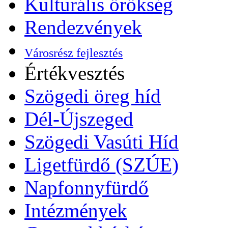
Kulturális örökség
Rendezvények
Városrész fejlesztés
Értékvesztés
Szögedi öreg híd
Dél-Újszeged
Szögedi Vasúti Híd
Ligetfürdő (SZÚE)
Napfonnyfürdő
Intézmények