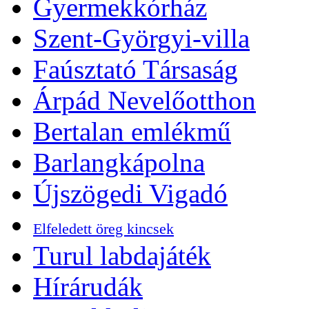
Gyermekkórház
Szent-Györgyi-villa
Faúsztató Társaság
Árpád Nevelőotthon
Bertalan emlékmű
Barlangkápolna
Újszögedi Vigadó
Elfeledett öreg kincsek
Turul labdajáték
Hírárudák