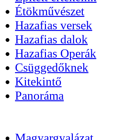
Étökművészet
Hazafias versek
Hazafias dalok
Hazafias Operák
Csüggedőknek
Kitekintő
Panoráma
Magyargyalázat