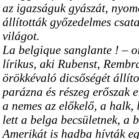
az igazságuk gyászát, nyom
állították győzedelmes csat
világot.
La belgique sanglante ! – or
lírikus, aki Rubenst, Rembr
örökkévaló dicsőségét állít
parázna és részeg erőszak e
a nemes az előkelő, a halk,
lett a belga becsületnek, a 
Amerikát is hadba hívták eg