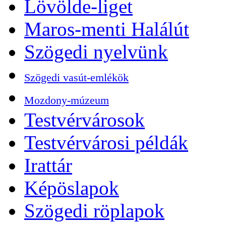
Lövölde-liget
Maros-menti Halálút
Szögedi nyelvünk
Szögedi vasút-emlékök
Mozdony-múzeum
Testvérvárosok
Testvérvárosi példák
Irattár
Képöslapok
Szögedi röplapok