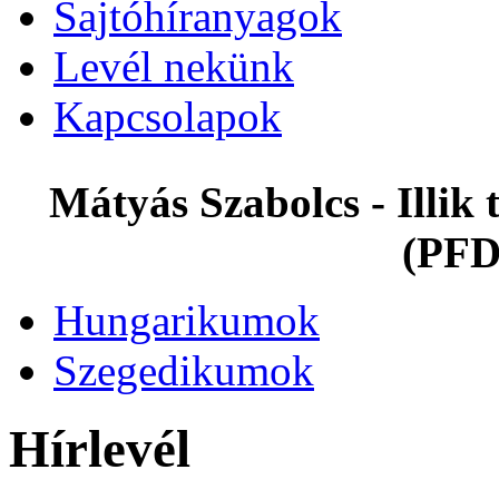
Sajtóhíranyagok
Levél nekünk
Kapcsolapok
Mátyás Szabolcs - Illi
(PFD
Hungarikumok
Szegedikumok
Hírlevél