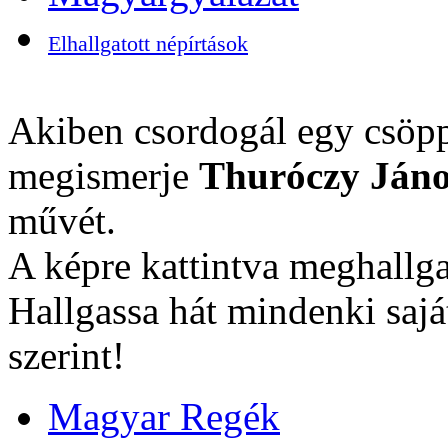
Elhallgatott népírtások
Akiben csordogál egy csöpp
megismerje
Thuróczy Jáno
művét.
A képre kattintva meghallga
Hallgassa hát mindenki sajá
szerint!
Magyar Regék