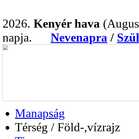
2026.
Kenyér hava
(Augus
napja.
Nevenapra
/
Szü
Manapság
Térség / Föld-,vízrajz