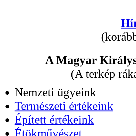
Hí
(korább
A Magyar Királys
(A terkép rák
Nemzeti ügyeink
Természeti értékeink
Épített értékeink
Étökművészet