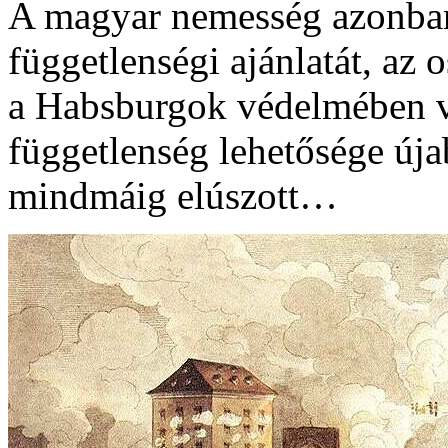
A magyar nemesség azonban
függetlenségi ajánlatát, az o
a Habsburgok védelmében vé
függetlenség lehetősége úja
mindmáig elúszott…