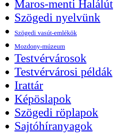
Maros-menti Halálút
Szögedi nyelvünk
Szögedi vasút-emlékök
Mozdony-múzeum
Testvérvárosok
Testvérvárosi példák
Irattár
Képöslapok
Szögedi röplapok
Sajtóhíranyagok