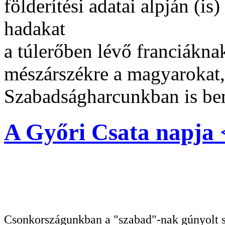
földerítési adatai alpján (i
hadakat
a túlerőben lévő franciáknak
mészárszékre a magyarokat,
Szabadságharcunkban is be
A Győri Csata napja <
Csonkországunkban a "szabad"-nak gúnyolt sa