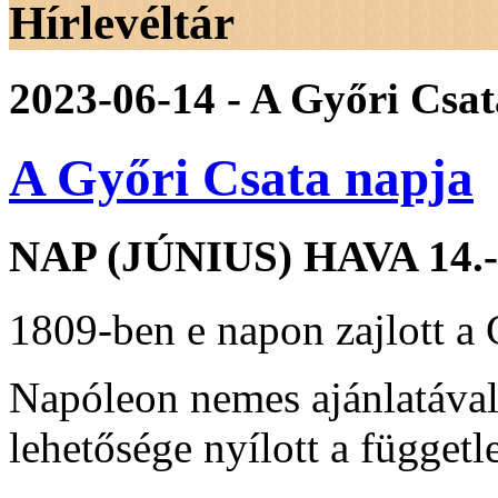
Hírlevéltár
2023-06-14 - A Győri Csa
A Győri Csata napja
NAP (JÚNIUS) HAVA 14
1809-ben e napon zajlott a
Napóleon nemes ajánlatáva
lehetősége nyílott a függet