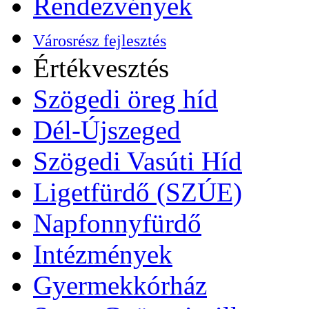
Rendezvények
Városrész fejlesztés
Értékvesztés
Szögedi öreg híd
Dél-Újszeged
Szögedi Vasúti Híd
Ligetfürdő (SZÚE)
Napfonnyfürdő
Intézmények
Gyermekkórház