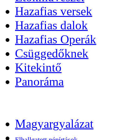
Hazafias versek
Hazafias dalok
Hazafias Operák
Csüggedőknek
Kitekintő
Panoráma
Magyargyalázat
Elhallgatott népírtások