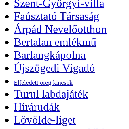
Szent-Györgyi-villa
Faúsztató Társaság
Árpád Nevelőotthon
Bertalan emlékmű
Barlangkápolna
Újszögedi Vigadó
Elfeledett öreg kincsek
Turul labdajáték
Hírárudák
Lövölde-liget