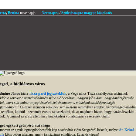
erta
,
Bettina
neve napja.
Nevenapra
/
Születésnapra magyar köszöntés
eged, a hídhiányos város
elmino János
írta a
Tisza-parti jegyzetek
ben
, a Vége nincs Tisza-szabályozás alcímmel:
dőn e sorokat a tisztelt közönség színe elé bocsátom, nagyon jól tudom, hogy darázsfészekbe
lok; mert sok ember anyagi érdekeit kell érintenem s másoknak szakképzettségét
gtámadnom."
Én ezzel szemben senkinek sem akarom semmilyen érdekét, képzettségét támadni
, remélem, kiderül - szeretnék ezekre támaszkodni, de az majdnem biztos, hogy darázsfészekbe
lok. A címmel az árvíz elleni harc közlekedési vonatkozására szeretnék utalni.
ged egykori gyönyörű vízi világa
momra az egyik legmegdöbbentőbb kép a tatárjárás előtti Szegedről készült, melyet
dr. Kristó
ula
könyvében találtam, amely fantáziámat elindította. Ez az ősképem!