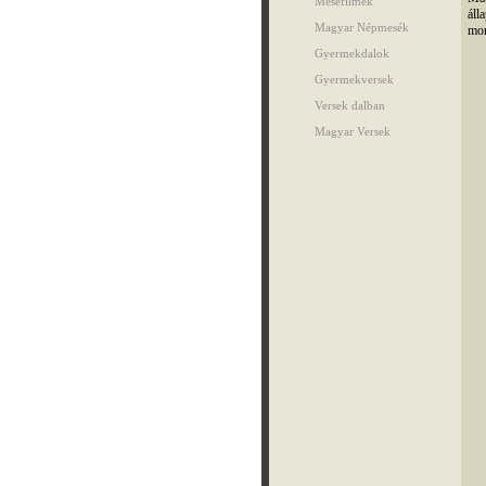
Mesefilmek
áll
Magyar Népmesék
mon
Gyermekdalok
Gyermekversek
Versek dalban
Magyar Versek