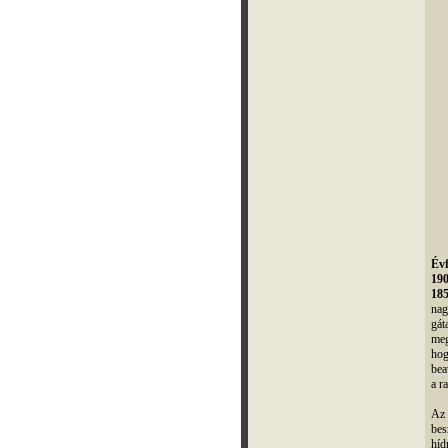
Évf
190
185
nag
gát
meg
hog
bea
a r
Az 
bes
híd