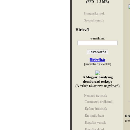
(PFD - 1.2 MB)
Hungarikumok
Szegedikumok
Hírlevél
e-mailcím:
Hírlevéltár
(korábbi hírlevelek)
A Magyar Királyság
domborzati terképe
(A terkép rákattintva nagyítható)
Nemzeti ügyeink
Természeti értékeink
Épített értékeink
Étökművészet
Rei
a t
Hazafias versek
Hazafias dalok