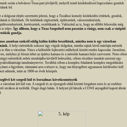
ennek során a belvárosi Tisza-part jövőjéről, melyről ismét közlekedéssel kapcsolatos gondok
ülnek fel.
 a dolgozat elején szeretném jelezni, hogy a Tiszához komoly közlekedési érdekek, gondok,
adatok is fűződnek. De kötődnek régészetiek, építészetiek, városrendezésiek,
epülésrendezésiek, kertészetiek, esztétikaiak is. Valószínű az is, hogy az előbbi felsorolás még
 is teljes.
Így állítom, hogy a Tisza Szegednél nem pusztán a vízügy, nem csak a vízépítő
rnökök gondja.
nos azonban ezekről eddig külön-külön beszéltünk, mintha nem is egy városban
nánk.
A helyi mérnökök sokszor úgy végzik dolgukat, mintha rajtuk kívül másfajta mérnök
 is élne a városban. Nincs a különféle fejlesztési műhelyek között rendes kapcsolat. Javaslom,
yen, melyhez jó fórum lehet az építész kamara és a mérnöki kamara helyi szervezete. Nem célo
ízügyi mérnökök nehéz munkájába kívülről beleszólni, célom részükre munkát szerezni egy
valósíthatósági tanulmánytervre. Továbbá célom a komplex feladatok komplex megoldására
nyítani a figyelmet, rámutatni arra a tényre is, hogy ma lényegében ugyanazon kérdésekre kell
aszt adnunk, mint az 1800-as évek közepén.
eglévő két szegedi híd és borzalmas következményeik
a városban két híd van. A szegedi és az újszegedi oldal közötti forgalom ezen és az ezekhez
ető utcákon át torlódik. Dugó dugó hátán. A helyzet jól látszik a COWI anyagából kapott ábrán
).