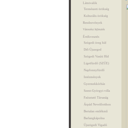
Látnivalók
Természeti örökség
Kulturális örökség
Rendezvények
Városrész fejlesztés
Értékvesztés
Szögedi öreg híd
Dél-Újszeged
Szögedi Vasúti Híd
Ligetfürdő (SZÚE)
Napfonnyfürdő
Intézmények
Gyermekkórház
Szent-Györgyi-villa
Faúsztató Társaság
Árpád Nevelőotthon
Bertalan emlékmű
Barlangkápolna
Újszögedi Vigadó