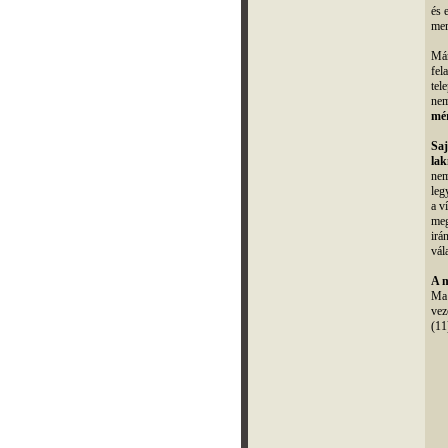
és 
mer
Már
fel
tel
nem
mé
Saj
lak
nem
leg
a v
meg
irá
vál
A m
Ma 
vez
(11