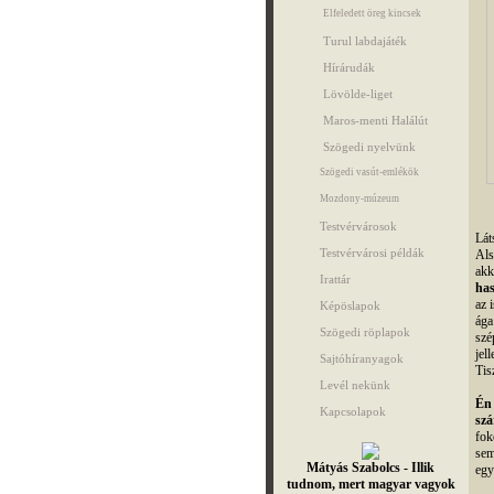
Elfeledett öreg kincsek
Turul labdajáték
Hírárudák
Lövölde-liget
Maros-menti Halálút
Szögedi nyelvünk
Szögedi vasút-emlékök
Mozdony-múzeum
Testvérvárosok
Lát
Testvérvárosi példák
Als
akk
Irattár
has
az 
Képöslapok
ága
Szögedi röplapok
szé
jel
Sajtóhíranyagok
Tis
Levél nekünk
Én 
Kapcsolapok
szá
fok
sem
Mátyás Szabolcs - Illik
egy
tudnom, mert magyar vagyok