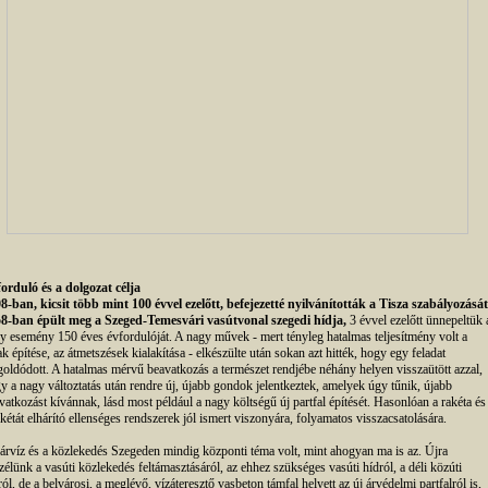
orduló és a dolgozat célja
8-ban, kicsit több mint 100 évvel ezelőtt, befejezetté nyilvánították a Tisza szabályozását
8-ban épült meg a Szeged-Temesvári vasútvonal szegedi hídja,
3 évvel ezelőtt ünnepeltük 
y esemény 150 éves évfordulóját. A nagy művek - mert tényleg hatalmas teljesítmény volt a
ak építése, az átmetszések kialakítása - elkészülte után sokan azt hitték, hogy egy feladat
oldódott. A hatalmas mérvű beavatkozás a természet rendjébe néhány helyen visszaütött azzal,
y a nagy változtatás után rendre új, újabb gondok jelentkeztek, amelyek úgy tűnik, újabb
vatkozást kívánnak, lásd most például a nagy költségű új partfal építését. Hasonlóan a rakéta és
akétát elhárító ellenséges rendszerek jól ismert viszonyára, folyamatos visszacsatolására.
árvíz és a közlekedés Szegeden mindig központi téma volt, mint ahogyan ma is az. Újra
zélünk a vasúti közlekedés feltámasztásáról, az ehhez szükséges vasúti hídról, a déli közúti
ról, de a belvárosi, a meglévő, vízáteresztő vasbeton támfal helyett az új árvédelmi partfalról is,