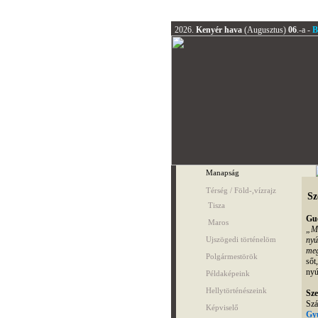
2026.
Kenyér hava
(Augusztus)
06
.-a -
B
Manapság
Térség / Föld-,vízrajz
Sz
Tisza
Gu
Maros
„Mi
nyú
Ujszögedi történelöm
me
Polgármestörök
sőt
nyú
Példaképeink
Hellytörténészeink
Sze
Szá
Képviselő
Gy