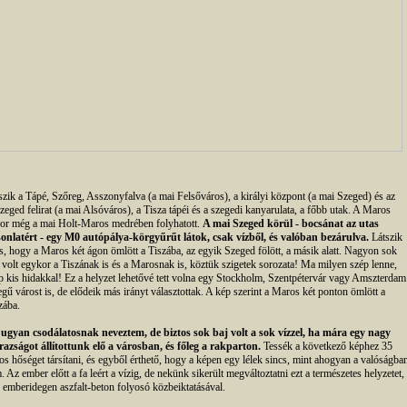
szik a Tápé, Szőreg, Asszonyfalva (a mai Felsőváros), a királyi központ (a mai Szeged) és az
zeged felirat (a mai Alsóváros), a Tisza tápéi és a szegedi kanyarulata, a főbb utak. A Maros
or még a mai Holt-Maros medrében folyhatott.
A mai Szeged körül - bocsánat az utas
onlatért - egy M0 autópálya-körgyűrűt látok, csak vízből, és valóban bezárulva.
Látszik
is, hogy a Maros két ágon ömlött a Tiszába, az egyik Szeged fölött, a másik alatt. Nagyon sok
 volt egykor a Tiszának is és a Marosnak is, köztük szigetek sorozata! Ma milyen szép lenne,
p kis hidakkal! Ez a helyzet lehetővé tett volna egy Stockholm, Szentpétervár vagy Amszterdam
legű várost is, de elődeik más irányt választottak. A kép szerint a Maros két ponton ömlött a
zába.
ugyan csodálatosnak neveztem, de biztos sok baj volt a sok vízzel, ha mára egy nagy
razságot állítottunk elő a városban, és főleg a rakparton.
Tessék a következő képhez 35
os hőséget társítani, és egyből érthető, hogy a képen egy lélek sincs, mint ahogyan a valóságba
. Az ember előtt a fa leért a vízig, de nekünk sikerült megváltoztatni ezt a természetes helyzetet,
 emberidegen aszfalt-beton folyosó közbeiktatásával.