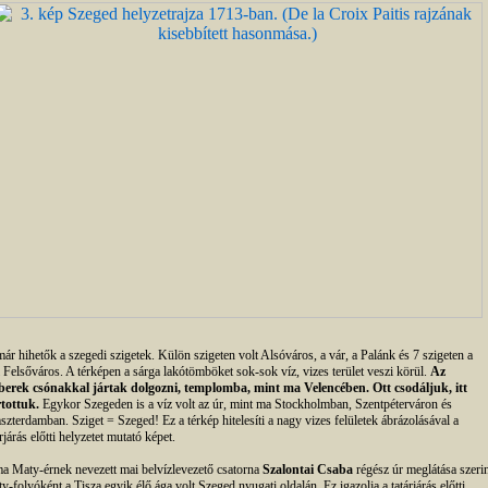
 már hihetők a szegedi szigetek. Külön szigeten volt Alsóváros, a vár, a Palánk és 7 szigeten a
 Felsőváros. A térképen a sárga lakótömböket sok-sok víz, vizes terület veszi körül.
Az
erek csónakkal jártak dolgozni, templomba, mint ma Velencében. Ott csodáljuk, itt
rtottuk.
Egykor Szegeden is a víz volt az úr, mint ma Stockholmban, Szentpéterváron és
zterdamban. Sziget = Szeged! Ez a térkép hitelesíti a nagy vizes felületek ábrázolásával a
rjárás előtti helyzetet mutató képet.
a Maty-érnek nevezett mai belvízlevezető csatorna
Szalontai Csaba
régész úr meglátása szerin
y-folyóként a Tisza egyik élő ága volt Szeged nyugati oldalán. Ez igazolja a tatárjárás előtti