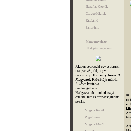
Hazafias Operák
Csüggedőknek
Kitekintő
Panoráma
Magyargyalázat
Elhallgatott népírtások
Akiben csordogál egy csöppnyi
magyar vér, illő, hogy
megismerje
Thuróczy János: A
Magyarok Krónikája
művét.
A képre kattintva
meghallgathatja.
Hallgassa hát mindenki saját
Itt
értelme, hite és azonosságtudata
mai
szerint!
emb
kii
Magyar Regék
Ams
tatá
Regefilmek
Magyar Mesék
A m
Mat