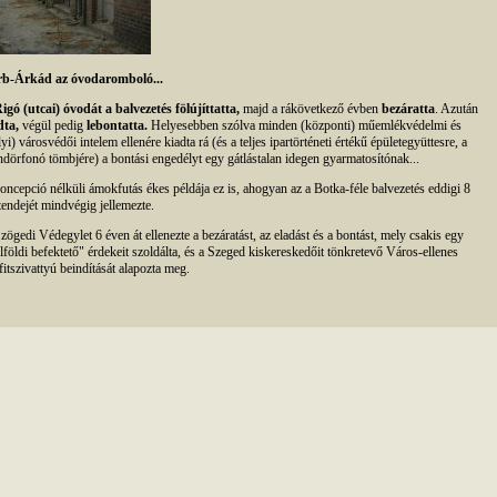
b-Árkád az óvodaromboló...
igó (utcai) óvodát
a balvezetés fölújíttatta,
majd a rákövetkező évben
bezáratta
. Azután
dta,
végül pedig
lebontatta.
Helyesebben szólva minden (központi) műemlékvédelmi és
lyi) városvédői intelem ellenére kiadta rá (és a teljes ipartörténeti értékű épületegyüttesre, a
dörfonó tömbjére) a bontási engedélyt egy gátlástalan idegen gyarmatosítónak...
oncepció nélküli ámokfutás ékes példája ez is, ahogyan az a Botka-féle balvezetés eddigi 8
tendejét mindvégig jellemezte.
zögedi Védegylet 6 éven át ellenezte a bezáratást, az eladást és a bontást, mely csakis egy
lföldi befektető" érdekeit szoldálta, és a Szeged kiskereskedőit tönkretevő Város-ellenes
fitszivattyú beindítását alapozta meg.