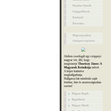
Hazafias Operák
Csüggedőknek
Kitekintő
Panoráma
Magyargyalázat
Elhallgatott népírtások
Akiben csordogál egy csöppnyi
magyar vér, illő, hogy
megismerje
Thuróczy János: A
Magyarok Krónikája
művét.
A képre kattintva
meghallgathatja.
Hallgassa hát mindenki saját
értelme, hite és azonosságtudata
szerint!
Magyar Regék
Regefilmek
Magyar Mesék