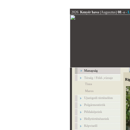
2026.
Kenyér hava
(Augusztus)
08
.-a -
L
Manapság
Térség / Föld-,vízrajz
Rig
Tisza
Maros
Ujszögedi történelöm
Polgármestörök
Példaképeink
Hellytörténészeink
Képviselő