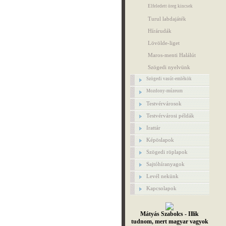
Elfeledett öreg kincsek
Turul labdajáték
Hírárudák
Lövölde-liget
Maros-menti Halálút
Szögedi nyelvünk
Szögedi vasút-emlékök
Mozdony-múzeum
Testvérvárosok
Testvérvárosi példák
Irattár
Képöslapok
Szögedi röplapok
Sajtóhíranyagok
Levél nekünk
Kapcsolapok
Mátyás Szabolcs - Illik
tudnom, mert magyar vagyok