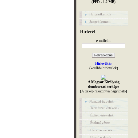
(PFD - 1.2 MB)
Hungarikumok
Szegedikumok
Hírlevél
e-mailcím:
Hírlevéltár
(korábbi hírlevelek)
A Magyar Királyság
domborzati terképe
(A terkép rákattintva nagyítható)
Nemzeti ügyeink
Természeti értékeink
Épített értékeink
Étökművészet
Hazafias versek
Hazafias dalok