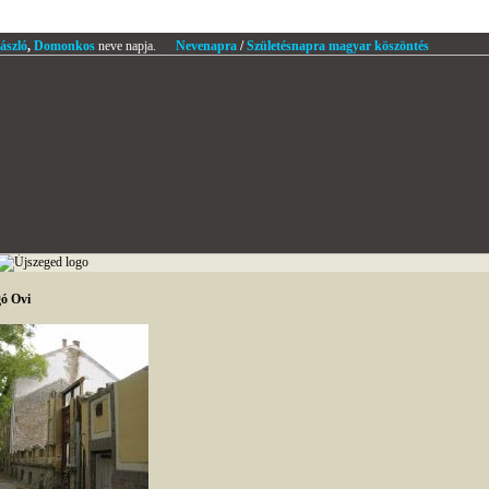
ászló
,
Domonkos
neve napja.
Nevenapra
/
Születésnapra magyar köszöntés
ó Ovi