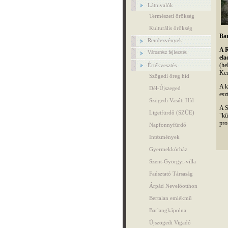
Látnivalók
Természeti örökség
Kulturális örökség
Bar
Rendezvények
A R
Városrész fejlesztés
ela
(he
Értékvesztés
Ken
Szögedi öreg híd
A k
Dél-Újszeged
esz
Szögedi Vasúti Híd
A S
Ligetfürdő (SZÚE)
"kü
pro
Napfonnyfürdő
Intézmények
Gyermekkórház
Szent-Györgyi-villa
Faúsztató Társaság
Árpád Nevelőotthon
Bertalan emlékmű
Barlangkápolna
Újszögedi Vigadó