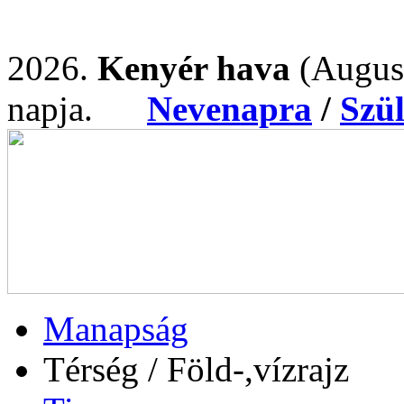
2026.
Kenyér hava
(Augus
napja.
Nevenapra
/
Szü
Manapság
Térség / Föld-,vízrajz