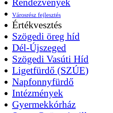
Rendezvények
Városrész fejlesztés
Értékvesztés
Szögedi öreg híd
Dél-Újszeged
Szögedi Vasúti Híd
Ligetfürdő (SZÚE)
Napfonnyfürdő
Intézmények
Gyermekkórház