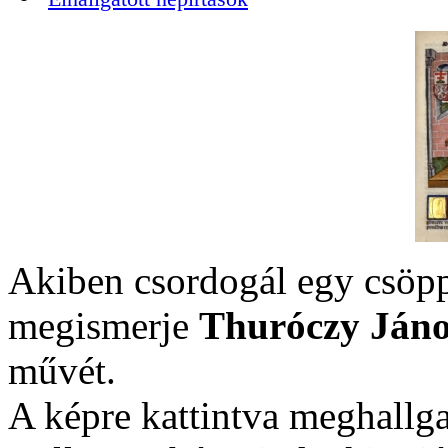
Akiben csordogál egy csöpp
megismerje
Thuróczy Jáno
művét.
A képre kattintva meghallga