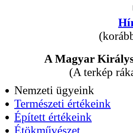
Hí
(korább
A Magyar Királys
(A terkép rák
Nemzeti ügyeink
Természeti értékeink
Épített értékeink
Étökművészet