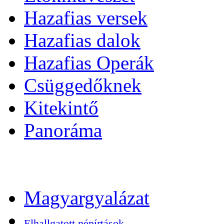
Hazafias versek
Hazafias dalok
Hazafias Operák
Csüggedőknek
Kitekintő
Panoráma
Magyargyalázat
Elhallgatott népírtások