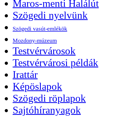
Maros-menti Halálút
Szögedi nyelvünk
Szögedi vasút-emlékök
Mozdony-múzeum
Testvérvárosok
Testvérvárosi példák
Irattár
Képöslapok
Szögedi röplapok
Sajtóhíranyagok