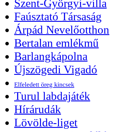
Szent-Györgyi-villa
Faúsztató Társaság
Árpád Nevelőotthon
Bertalan emlékmű
Barlangkápolna
Újszögedi Vigadó
Elfeledett öreg kincsek
Turul labdajáték
Hírárudák
Lövölde-liget