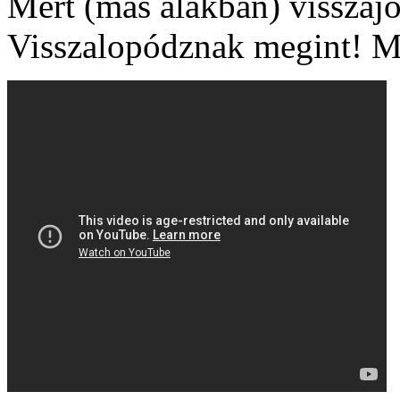
Mert (más alakban) visszajö
Visszalopódznak megint! Me