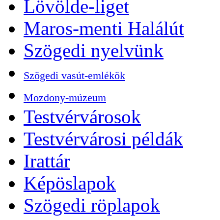
Lövölde-liget
Maros-menti Halálút
Szögedi nyelvünk
Szögedi vasút-emlékök
Mozdony-múzeum
Testvérvárosok
Testvérvárosi példák
Irattár
Képöslapok
Szögedi röplapok