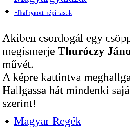
Elhallgatott népírtások
Akiben csordogál egy csöpp
megismerje
Thuróczy Jáno
művét.
A képre kattintva meghallga
Hallgassa hát mindenki sajá
szerint!
Magyar Regék