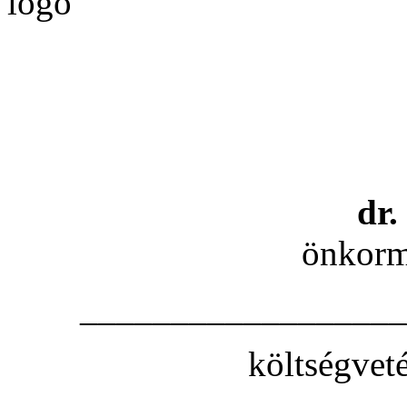
dr.
önkorm
__________________
költségvet