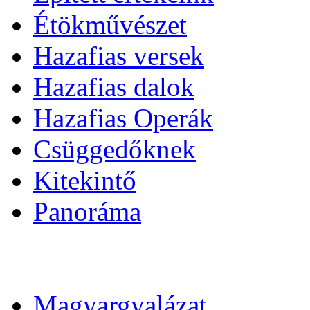
Étökművészet
Hazafias versek
Hazafias dalok
Hazafias Operák
Csüggedőknek
Kitekintő
Panoráma
Magyargyalázat