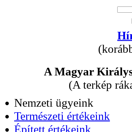
Hí
(korább
A Magyar Királys
(A terkép rák
Nemzeti ügyeink
Természeti értékeink
Épített értékeink