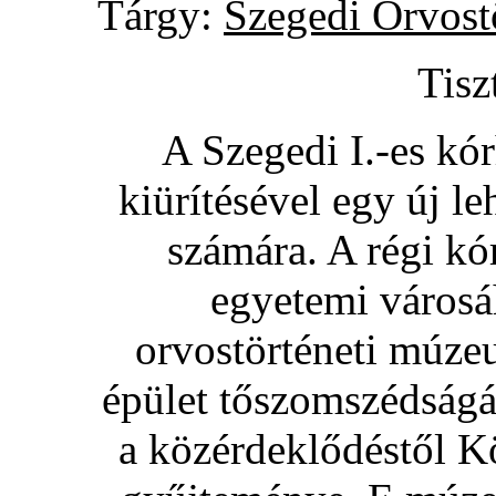
Tárgy:
Szegedi Orvos
Tisz
A Szegedi I.-es kór
kiürítésével egy új l
számára. A régi k
egyetemi városá
orvostörténeti múzeu
épület tőszomszédságá
a közérdeklődéstől K