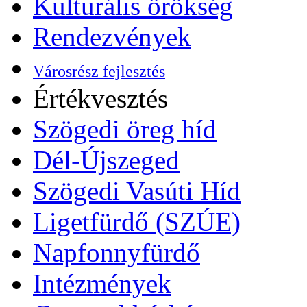
Kulturális örökség
Rendezvények
Városrész fejlesztés
Értékvesztés
Szögedi öreg híd
Dél-Újszeged
Szögedi Vasúti Híd
Ligetfürdő (SZÚE)
Napfonnyfürdő
Intézmények