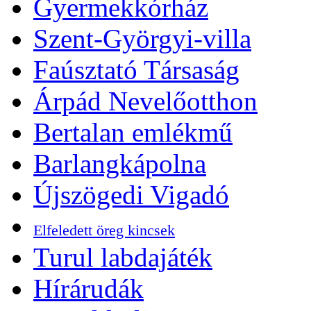
Gyermekkórház
Szent-Györgyi-villa
Faúsztató Társaság
Árpád Nevelőotthon
Bertalan emlékmű
Barlangkápolna
Újszögedi Vigadó
Elfeledett öreg kincsek
Turul labdajáték
Hírárudák