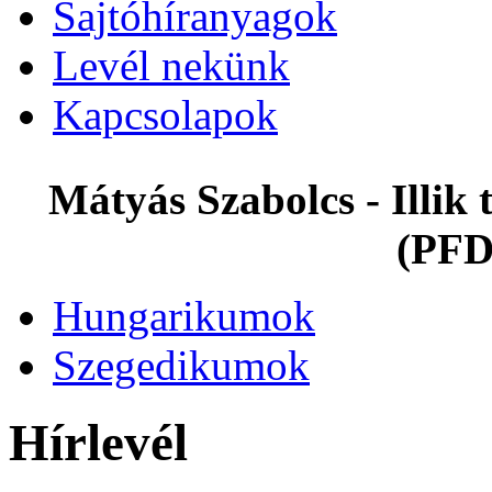
Sajtóhíranyagok
Levél nekünk
Kapcsolapok
Mátyás Szabolcs - Illi
(PFD
Hungarikumok
Szegedikumok
Hírlevél