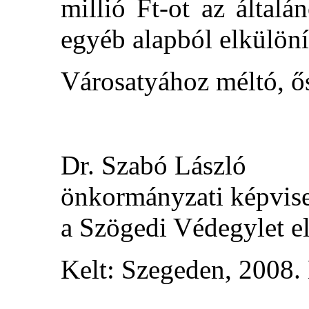
millió Ft-ot az által
egyéb alapból elkülöní
Városatyához méltó, ő
Tiszte
Dr. Szabó László
önkormányzati képvis
a Szögedi Védegylet e
Kelt: Szegeden, 2008. 