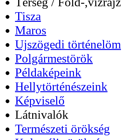
Térség / Föld-,vízrajz
Tisza
Maros
Ujszögedi történelöm
Polgármestörök
Példaképeink
Hellytörténészeink
Képviselő
Látnivalók
Természeti örökség