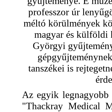
gyűjteménye. E múzeu
professzor úr lenyűg
méltó körülmények köz
magyar és külföldi
Györgyi gyűjteménye
gépgyűjteménynek 
tanszékei is rejtegetn
érde
Az egyik legnagyobb 
"Thackray Medical Mu